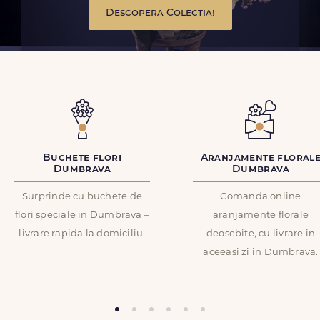
Descopera Colectia!
Buchete flori
Aranjamente floral
Dumbrava
Dumbrava
Surprinde cu buchete de
Comanda online
flori speciale in Dumbrava –
aranjamente florale
livrare rapida la domiciliu.
deosebite, cu livrare in
aceeasi zi in Dumbrava.