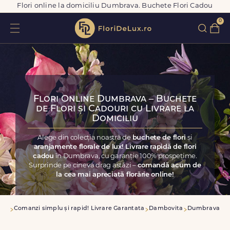
Flori online la domiciliu Dumbrava. Buchete Flori Cadou
0
Flori Online Dumbrava – Buchete
de Flori și Cadouri cu Livrare la
Domiciliu
Alege din colecția noastră de
buchete de flori
și
aranjamente florale de lux! Livrare rapidă de flori
cadou
în Dumbrava, cu garanție 100% prospețime.
Surprinde pe cineva drag astăzi –
comandă acum de
la cea mai apreciată florărie online!
asa
Comanzi simplu și rapid! Livrare Garantata
Dambovita
Dumbrava