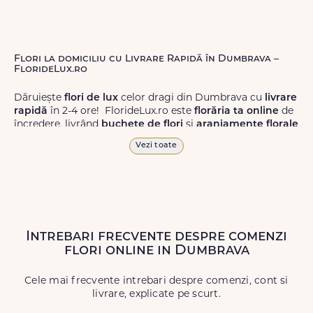
Flori la domiciliu cu Livrare Rapidă în Dumbrava –
FlorideLux.ro
Dăruiește
flori de lux
celor dragi din Dumbrava cu
livrare
rapidă
în 2-4 ore! FlorideLux.ro este
florăria ta online
de
încredere, livrând
buchete de flori
și
aranjamente florale
de calitate superioară în Dumbrava și în toată România.
Vezi toate
Alege dintr-o gamă largă de
flori
proaspete, pentru orice
ocazie, și comanda-le
online!
Cu FlorideLux.ro, primești
garanția unei livrări prompte și a unor
flori
care vor face
impresie.
Intrebari frecvente despre comenzi
Livrăm buchete de flori
chiar și în
weekend
, pentru ca tu
flori online in Dumbrava
să poți adresa un gest frumos atunci când ai nevoie.
Cele mai frecvente intrebari despre comenzi, cont si
livrare, explicate pe scurt.