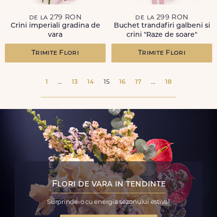
de la 279 RON
de la 299 RON
Crini imperiali gradina de
Buchet trandafiri galbeni si
vara
crini "Raze de soare"
Trimite Flori
Trimite Flori
1
...
13
14
15
16
17
...
18
Flori de vara in tendinte
Surprinde-o cu energia sezonului estival