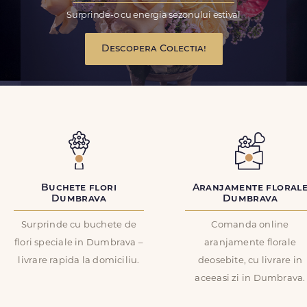
Surprinde-o cu energia sezonului estival
Descopera Colectia!
Buchete flori
Aranjamente floral
Dumbrava
Dumbrava
Surprinde cu buchete de
Comanda online
flori speciale in Dumbrava –
aranjamente florale
livrare rapida la domiciliu.
deosebite, cu livrare in
aceeasi zi in Dumbrava.