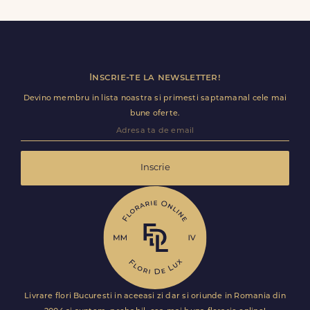
baloane, ursuleti de plus, torturi sau alte produse
premium direct in cosul de cumparaturi.
Inscrie-te la newsletter!
Devino membru in lista noastra si primesti saptamanal cele mai
bune oferte.
Inscrie
Livrare flori Bucuresti in aceeasi zi dar si oriunde in Romania din