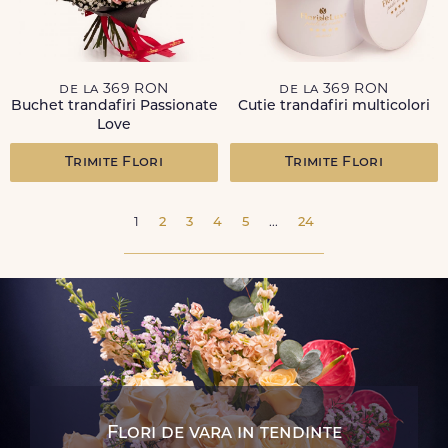
de la 369 RON
de la 369 RON
Buchet trandafiri Passionate
Cutie trandafiri multicolori
Love
Trimite Flori
Trimite Flori
1
2
3
4
5
...
24
Flori de vara in tendinte