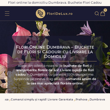
Flori online la domiciliu Dumbrava. Buchete Flori Cadou
0
Flori Online Dumbrava – Buchete
de Flori și Cadouri cu Livrare la
Domiciliu
Alege din colecția noastră de
buchete de flori
și
aranjamente florale de lux! Livrare rapidă de flori
cadou
în Dumbrava, cu garanție 100% prospețime.
Surprinde pe cineva drag astăzi –
comandă acum de
la cea mai apreciată florărie online!
Acasa
Comanzi simplu și rapid! Livrare Garantata
Prahova
Dumbrava