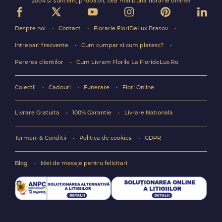
2004 si suntem, probabil, cea mai buna florarie online!
Despre noi
Contact
Florarie FloriDeLux Brasov
Intrebari frecvente
Cum cumpar si cum platesc?
Parerea clientilor
Cum Livram Florile La FlorideLux.Ro
Colectii
Cadouri
Funerare
Flori Online
Livrare Gratuita
100% Garantie
Livrare Nationala
Termeni & Conditii
Politica de cookies
GDPR
Blog
Idei de mesaje pentru felicitari