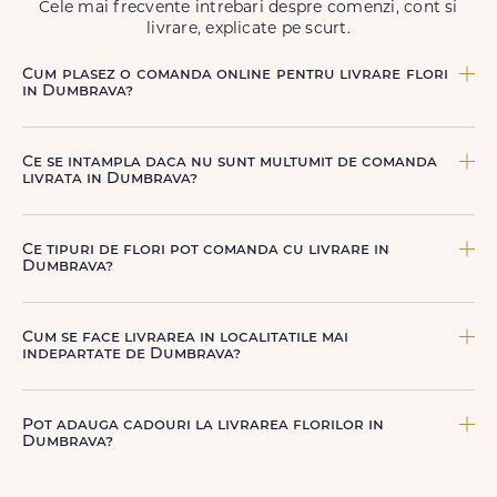
Cele mai frecvente intrebari despre comenzi, cont si
livrare, explicate pe scurt.
Cum plasez o comanda online pentru livrare flori
in Dumbrava?
Comanda se plaseaza online, rapid si simplu, alegand
produsul dorit, data si intervalul de livrare si adresa din
Ce se intampla daca nu sunt multumit de comanda
Dumbrava. sau poti plasa comanda telefonic, la nr. +40
livrata in Dumbrava?
722 394 904.
FloriDeLux ofera garantie 100% multumit sau banii inapoi,
astfel incat poti comanda fara griji.
Ce tipuri de flori pot comanda cu livrare in
Dumbrava?
Poti comanda buchete si aranjamente florale pentru
aniversari, onomastici, sarbatori, evenimente speciale sau
Cum se face livrarea in localitatile mai
gesturi spontane, toate create din flori naturale proaspete.
indepartate de Dumbrava?
De la clasicii trandafiri, la flori de sezon si soiuri exotice,
pe toate le gasesti pe floridelux.ro.
Pentru localitatile indepartate, livrarea se face prin curierii
nostri dedicati sau ai optiunea de livrare la cutie, prin
Pot adauga cadouri la livrarea florilor in
firma de curierat, cu un cost mai avantajos si ambalare
Dumbrava?
speciala pentru transport sigur.
Da, poti adauga cadouri precum ciocolata, vin, sampanie,