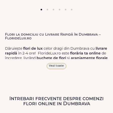
Flori la domiciliu cu Livrare Rapidă în Dumbrava –
FlorideLux.ro
Dăruiește
flori de lux
celor dragi din Dumbrava cu
livrare
rapidă
în 2-4 ore! FlorideLux.ro este
florăria ta online
de
încredere, livrând
buchete de flori
și
aranjamente florale
de calitate superioară în Dumbrava și în toată România.
Vezi toate
Alege dintr-o gamă largă de
flori
proaspete, pentru orice
ocazie, și comanda-le
online!
Cu FlorideLux.ro, primești
garanția unei livrări prompte și a unor
flori
care vor face
impresie.
Intrebari frecvente despre comenzi
Livrăm buchete de flori
chiar și în
weekend
, pentru ca tu
flori online in Dumbrava
să poți adresa un gest frumos atunci când ai nevoie.