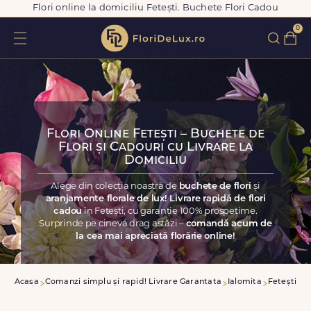
Flori online la domiciliu Fetești. Buchete Flori Cadou
0
Flori Online Fetești – Buchete de
Flori și Cadouri cu Livrare la
Domiciliu
Alege din colecția noastră de
buchete de flori
și
aranjamente florale de lux! Livrare rapidă de flori
cadou
în Fetești, cu garanție 100% prospețime.
Surprinde pe cineva drag astăzi –
comandă acum de
la cea mai apreciată florărie online!
Acasa
Comanzi simplu și rapid! Livrare Garantata
Ialomita
Fetești