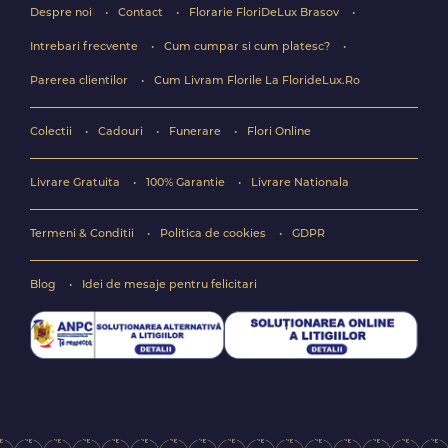
Despre noi
Contact
Florarie FloriDeLux Brasov
Intrebari frecvente
Cum cumpar si cum platesc?
Parerea clientilor
Cum Livram Florile La FlorideLux.Ro
Colectii
Cadouri
Funerare
Flori Online
Livrare Gratuita
100% Garantie
Livrare Nationala
Termeni & Conditii
Politica de cookies
GDPR
Blog
Idei de mesaje pentru felicitari