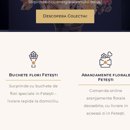
Surprinde-o cu energia sezonului estival
Descopera Colectia!
Buchete flori Fetești
Aranjamente floral
Fetești
Surprinde cu buchete de
Comanda online
flori speciale in Fetești –
aranjamente florale
livrare rapida la domiciliu.
deosebite, cu livrare in
aceeasi zi in Fetești.