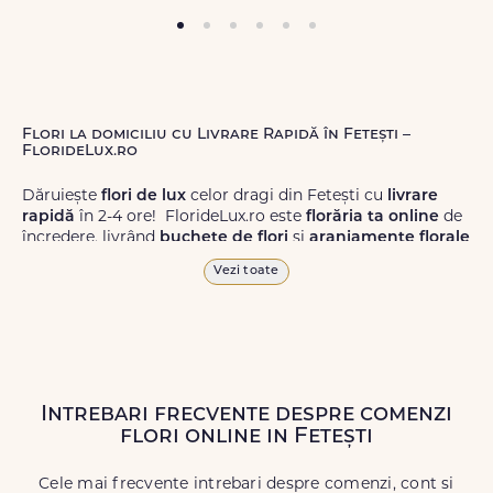
Flori la domiciliu cu Livrare Rapidă în Fetești –
FlorideLux.ro
Dăruiește
flori de lux
celor dragi din Fetești cu
livrare
rapidă
în 2-4 ore! FlorideLux.ro este
florăria ta online
de
încredere, livrând
buchete de flori
și
aranjamente florale
de calitate superioară în Fetești și în toată România.
Vezi toate
Alege dintr-o gamă largă de
flori
proaspete, pentru orice
ocazie, și comanda-le
online!
Cu FlorideLux.ro, primești
garanția unei livrări prompte și a unor
flori
care vor face
impresie.
Intrebari frecvente despre comenzi
Livrăm buchete de flori
chiar și în
weekend
, pentru ca tu
flori online in Fetești
să poți adresa un gest frumos atunci când ai nevoie.
Cele mai frecvente intrebari despre comenzi, cont si