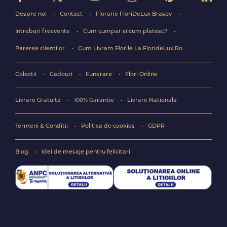
Despre noi
Contact
Florarie FloriDeLux Brasov
Intrebari frecvente
Cum cumpar si cum platesc?
Parerea clientilor
Cum Livram Florile La FlorideLux.Ro
Colectii
Cadouri
Funerare
Flori Online
Livrare Gratuita
100% Garantie
Livrare Nationala
Termeni & Conditii
Politica de cookies
GDPR
Blog
Idei de mesaje pentru felicitari