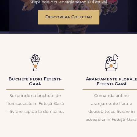
Surprinde-o cu energia sezonului estival
Descopera Colectia!
Buchete flori Fetești-
Aranjamente floral
Gară
Fetești-Gară
Surprinde cu buchete de
Comanda online
flori speciale in Fetești-Gară
aranjamente florale
– livrare rapida la domiciliu.
deosebite, cu livrare in
aceeasi zi in Fetești-Gară