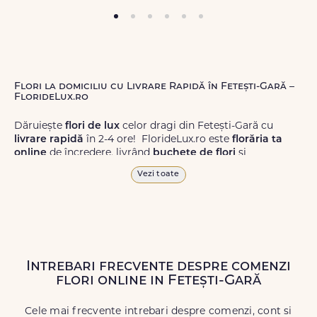
Flori la domiciliu cu Livrare Rapidă în Fetești-Gară –
FlorideLux.ro
Dăruiește
flori de lux
celor dragi din Fetești-Gară cu
livrare rapidă
în 2-4 ore! FlorideLux.ro este
florăria ta
online
de încredere, livrând
buchete de flori
și
aranjamente florale
de calitate superioară în Fetești-Gară
Vezi toate
și în toată România.
Alege dintr-o gamă largă de
flori
proaspete, pentru orice
ocazie, și comanda-le
online!
Cu FlorideLux.ro, primești
garanția unei livrări prompte și a unor
flori
care vor face
impresie.
Intrebari frecvente despre comenzi
flori online in Fetești-Gară
Livrăm buchete de flori
chiar și în
weekend
, pentru ca tu
să poți adresa un gest frumos atunci când ai nevoie.
Cele mai frecvente intrebari despre comenzi, cont si