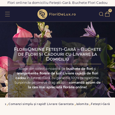
Flori online la domiciliu Fetești-Gară. Buchete Flori Cadou
0
Flori Online Fetești-Gară – Buchete
de Flori și Cadouri cu Livrare la
Domiciliu
Alege din colecția noastră de
buchete de flori
și
aranjamente florale de lux! Livrare rapidă de flori
cadou
în Fetești-Gară, cu garanție 100% prospețime.
Surprinde pe cineva drag astăzi –
comandă acum de
la cea mai apreciată florărie online!
casa
Comanzi simplu și rapid! Livrare Garantata
Ialomita
Fetești-Gară