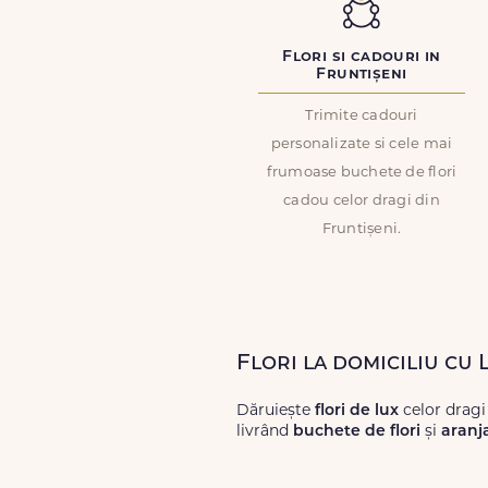
Flori si cadouri in
Fruntișeni
Trimite cadouri
personalizate si cele mai
frumoase buchete de flori
cadou celor dragi din
Fruntișeni.
Flori la domiciliu cu 
Dăruiește
flori de lux
celor dragi
livrând
buchete de flori
și
aranj
Alege dintr-o gamă largă de
flori