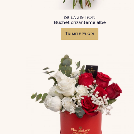
de la 219 RON
Buchet crizanteme albe
Trimite Flori