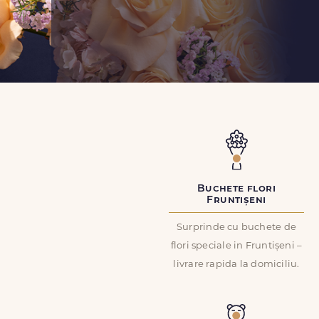
Buchete flori
Fruntișeni
Surprinde cu buchete de
flori speciale in Fruntișeni –
livrare rapida la domiciliu.