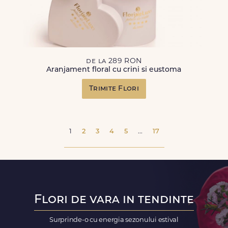
de la 289 RON
Aranjament floral cu crini si eustoma
Trimite Flori
1
2
3
4
5
...
17
Flori de vara in tendinte
Surprinde-o cu energia sezonului estival