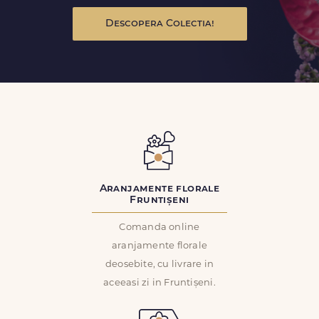
Descopera Colectia!
Aranjamente florale
Fruntișeni
Comanda online
aranjamente florale
deosebite, cu livrare in
aceeasi zi in Fruntișeni.