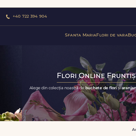
+40 722 394 904
Sfanta Maria
Flori de vara
Buc
Flori Online Fruntiș
Alege din colecția noastră de
buchete de flori
și
aranjam
A