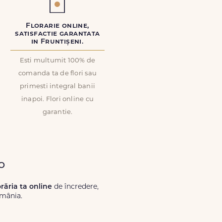
Florarie online,
satisfactie garantata
in Fruntișeni.
Esti multumit 100% de
comanda ta de flori sau
primesti integral banii
inapoi. Flori online cu
garantie.
o
orăria ta online
de încredere,
omânia.
Lux.ro, primești garanția unei