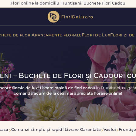
Flori online la domiciliu Fruntișeni. Buchete Flori Cadou
hete de flori
Aranjamente florale
Flori de Lux
Flori zi de
eni – Buchete de Flori și Cadouri cu
ente florale de lux! Livrare rapidă de flori cadou
în Fruntișeni, cu gar
comandă acum de la cea mai apreciată florărie online!
casa
Comanzi simplu și rapid! Livrare Garantata
Vaslui
Fruntișe