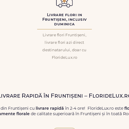
Livrare flori in
Fruntișeni, inclusiv
duminica
Livrare flori Fruntișeni,
livrare flori azi direct
destinatarului, doar cu
FlorideLux.ro
Livrare Rapidă în Fruntișeni – FlorideLux.r
 din Fruntișeni cu
livrare rapidă
în 2-4 ore! FlorideLux.ro este
fl
amente florale
de calitate superioară în Fruntișeni și în toată R
proaspete, pentru orice ocazie, și comanda-le
online!
Cu Floride