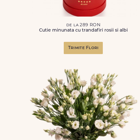
de la 289 RON
Cutie minunata cu trandafiri rosii si albi
Trimite Flori