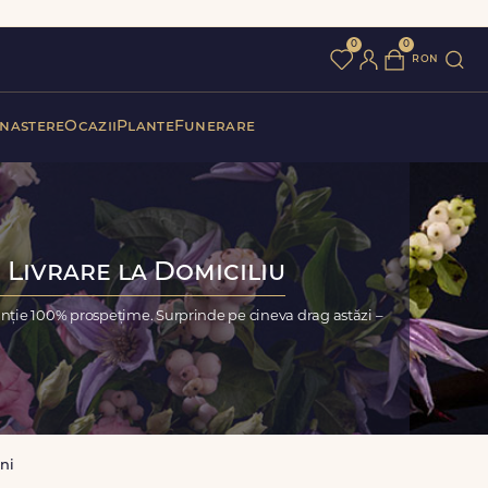
0
0
ron
 nastere
Ocazii
Plante
Funerare
 Livrare la Domiciliu
anție 100% prospețime. Surprinde pe cineva drag astăzi –
ni