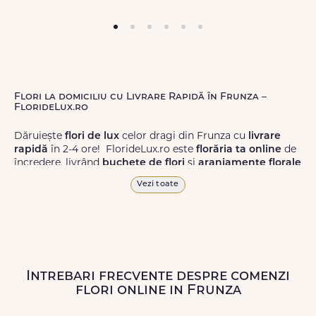
Flori la domiciliu cu Livrare Rapidă în Frunza –
FlorideLux.ro
Dăruiește
flori de lux
celor dragi din Frunza cu
livrare
rapidă
în 2-4 ore! FlorideLux.ro este
florăria ta online
de
încredere, livrând
buchete de flori
și
aranjamente florale
de calitate superioară în Frunza și în toată România.
Vezi toate
Alege dintr-o gamă largă de
flori
proaspete, pentru orice
ocazie, și comanda-le
online!
Cu FlorideLux.ro, primești
garanția unei livrări prompte și a unor
flori
care vor face
impresie.
Intrebari frecvente despre comenzi
Livrăm buchete de flori
chiar și în
weekend
, pentru ca tu
flori online in Frunza
să poți adresa un gest frumos atunci când ai nevoie.