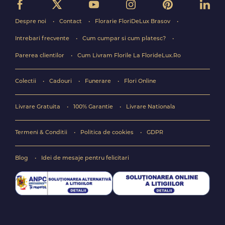
Despre noi
Contact
Florarie FloriDeLux Brasov
Intrebari frecvente
Cum cumpar si cum platesc?
Parerea clientilor
Cum Livram Florile La FlorideLux.Ro
Colectii
Cadouri
Funerare
Flori Online
Livrare Gratuita
100% Garantie
Livrare Nationala
Termeni & Conditii
Politica de cookies
GDPR
Blog
Idei de mesaje pentru felicitari