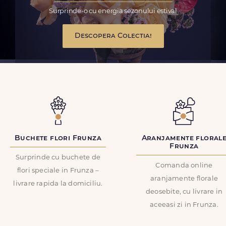
Surprinde-o cu energia sezonului estival
Descopera Colectia!
Buchete flori Frunza
Aranjamente floral
Frunza
Surprinde cu buchete de
Comanda online
flori speciale in Frunza –
aranjamente florale
livrare rapida la domiciliu.
deosebite, cu livrare in
aceeasi zi in Frunza.