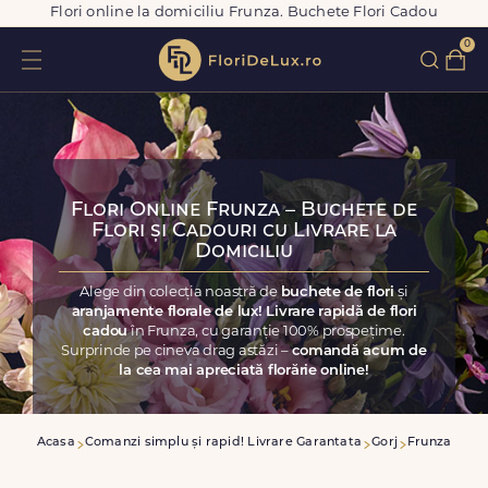
Flori online la domiciliu Frunza. Buchete Flori Cadou
0
Flori Online Frunza – Buchete de
Flori și Cadouri cu Livrare la
Domiciliu
Alege din colecția noastră de
buchete de flori
și
aranjamente florale de lux! Livrare rapidă de flori
cadou
în Frunza, cu garanție 100% prospețime.
Surprinde pe cineva drag astăzi –
comandă acum de
la cea mai apreciată florărie online!
Acasa
Comanzi simplu și rapid! Livrare Garantata
Gorj
Frunza