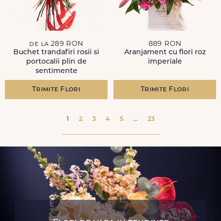
de la 289 RON
889 RON
Buchet trandafiri rosii si
Aranjament cu flori roz
portocalii plin de
imperiale
sentimente
Trimite Flori
Trimite Flori
1
2
3
4
5
...
23