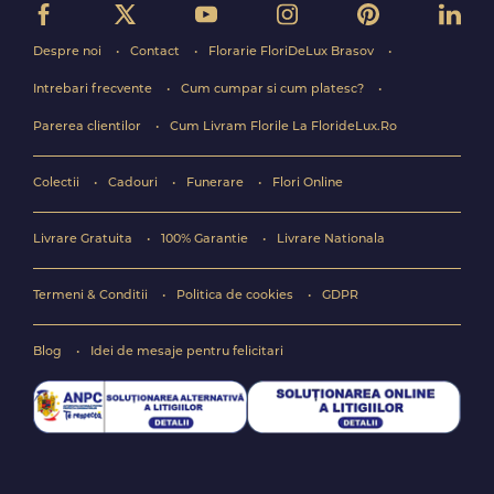
Despre noi
Contact
Florarie FloriDeLux Brasov
Intrebari frecvente
Cum cumpar si cum platesc?
Parerea clientilor
Cum Livram Florile La FlorideLux.Ro
Colectii
Cadouri
Funerare
Flori Online
Livrare Gratuita
100% Garantie
Livrare Nationala
Termeni & Conditii
Politica de cookies
GDPR
Blog
Idei de mesaje pentru felicitari