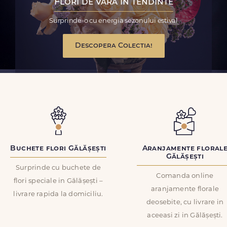
Flori de vara in tendinte
Surprinde-o cu energia sezonului estival
Descopera Colectia!
Buchete flori Gălășești
Aranjamente floral
Gălășești
Surprinde cu buchete de
Comanda online
flori speciale in Gălășești –
aranjamente florale
livrare rapida la domiciliu.
deosebite, cu livrare in
aceeasi zi in Gălășești.