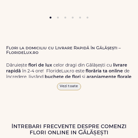
Flori la domiciliu cu Livrare Rapidă în Gălășești –
FlorideLux.ro
Dăruiește
flori de lux
celor dragi din Gălășești cu
livrare
rapidă
în 2-4 ore! FlorideLux.ro este
florăria ta online
de
încredere, livrând
buchete de flori
și
aranjamente florale
de calitate superioară în Gălășești și în toată România.
Vezi toate
Alege dintr-o gamă largă de
flori
proaspete, pentru orice
ocazie, și comanda-le
online!
Cu FlorideLux.ro, primești
garanția unei livrări prompte și a unor
flori
care vor face
impresie.
Intrebari frecvente despre comenzi
Livrăm buchete de flori
chiar și în
weekend
, pentru ca tu
flori online in Gălășești
să poți adresa un gest frumos atunci când ai nevoie.