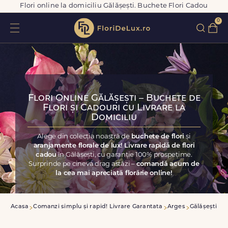
Flori online la domiciliu Gălășești. Buchete Flori Cadou
0
Flori Online Gălășești – Buchete de
Flori și Cadouri cu Livrare la
Domiciliu
Alege din colecția noastră de
buchete de flori
și
aranjamente florale de lux! Livrare rapidă de flori
cadou
în Gălășești, cu garanție 100% prospețime.
Surprinde pe cineva drag astăzi –
comandă acum de
la cea mai apreciată florărie online!
Acasa
Comanzi simplu și rapid! Livrare Garantata
Arges
Gălășești