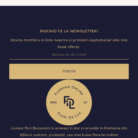
detalii utile (nume receptie, etaj, salon) ca livrarea sa
decurga fara intarzieri.
Inscrie-te la newsletter!
Devino membru in lista noastra si primesti saptamanal cele mai
bune oferte.
Inscrie
Livrare flori Bucuresti in aceeasi zi dar si oriunde in Romania din
2004 si suntem, probabil, cea mai buna florarie online!