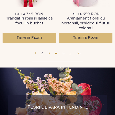
de la 349 RON
de la 459 RON
Trandafiri rosii si lalele ca
Aranjament floral cu
focul in buchet
hortensii, orhidee si fluturi
colorati
Trimite Flori
Trimite Flori
1
2
3
4
5
...
35
Flori de vara in tendinte