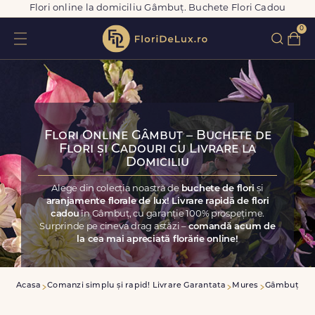
Flori online la domiciliu Gâmbuț. Buchete Flori Cadou
0
Flori Online Gâmbuț – Buchete de
Flori și Cadouri cu Livrare la
Domiciliu
Alege din colecția noastră de
buchete de flori
și
aranjamente florale de lux! Livrare rapidă de flori
cadou
în Gâmbuț, cu garanție 100% prospețime.
Surprinde pe cineva drag astăzi –
comandă acum de
la cea mai apreciată florărie online!
Acasa
Comanzi simplu și rapid! Livrare Garantata
Mures
Gâmbuț