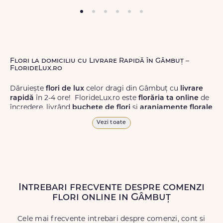
Flori la domiciliu cu Livrare Rapidă în Gâmbuț –
FlorideLux.ro
Dăruiește
flori de lux
celor dragi din Gâmbuț cu
livrare
rapidă
în 2-4 ore! FlorideLux.ro este
florăria ta online
de
încredere, livrând
buchete de flori
și
aranjamente florale
de calitate superioară în Gâmbuț și în toată România.
Vezi toate
Alege dintr-o gamă largă de
flori
proaspete, pentru orice
ocazie, și comanda-le
online!
Cu FlorideLux.ro, primești
garanția unei livrări prompte și a unor
flori
care vor face
impresie.
Intrebari frecvente despre comenzi
Livrăm buchete de flori
chiar și în
weekend
, pentru ca tu
flori online in Gâmbuț
să poți adresa un gest frumos atunci când ai nevoie.
Cele mai frecvente intrebari despre comenzi, cont si