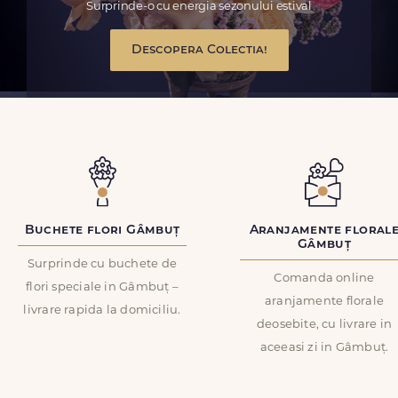
Surprinde-o cu energia sezonului estival
Descopera Colectia!
Buchete flori Gâmbuț
Aranjamente floral
Gâmbuț
Surprinde cu buchete de
Comanda online
flori speciale in Gâmbuț –
aranjamente florale
livrare rapida la domiciliu.
deosebite, cu livrare in
aceeasi zi in Gâmbuț.