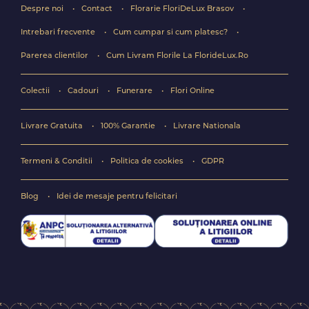
Despre noi
Contact
Florarie FloriDeLux Brasov
Intrebari frecvente
Cum cumpar si cum platesc?
Parerea clientilor
Cum Livram Florile La FlorideLux.Ro
Colectii
Cadouri
Funerare
Flori Online
Livrare Gratuita
100% Garantie
Livrare Nationala
Termeni & Conditii
Politica de cookies
GDPR
Blog
Idei de mesaje pentru felicitari