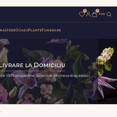
0
0
ron
 nastere
Ocazii
Plante
Funerare
Livrare la Domiciliu
ție 100% prospețime. Surprinde pe cineva drag astăzi –
a