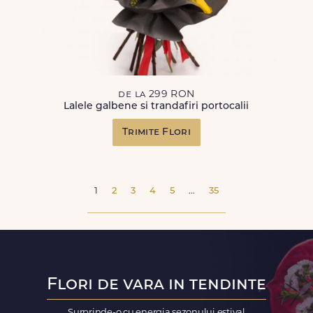
de la 299 RON
Lalele galbene si trandafiri portocalii
Trimite Flori
1
2
3
4
5
...
35
Flori de vara in tendinte
Surprinde-o cu energia sezonului estival