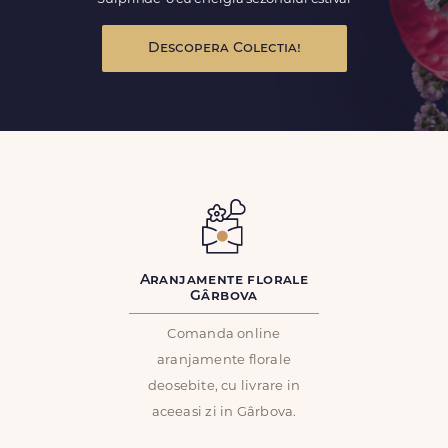
Descopera Colectia!
Aranjamente florale
Gârbova
Comanda online
aranjamente florale
deosebite, cu livrare in
aceeasi zi in Gârbova.