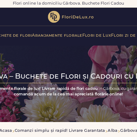
Flori online la domiciliu Gârbova. Buchete Flori Cadou
hete de flori
Aranjamente florale
Flori de Lux
Flori zi de
a – Buchete de Flori și Cadouri cu 
mente florale de lux! Livrare rapidă de flori cadou
în Gârbova, cu garan
comandă acum de la cea mai apreciată florărie online!
Acasa
Comanzi simplu și rapid! Livrare Garantata
Alba
Gârbov