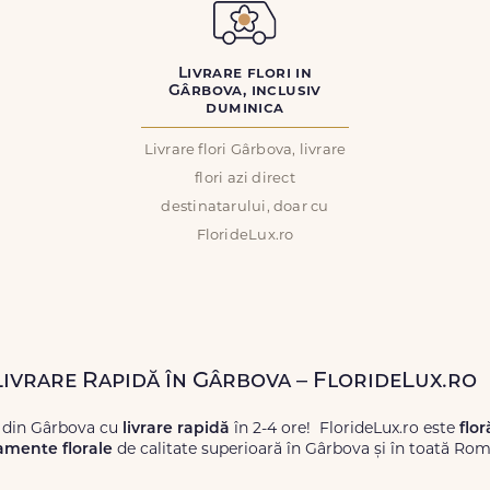
Livrare flori in
Gârbova, inclusiv
duminica
Livrare flori Gârbova, livrare
flori azi direct
destinatarului, doar cu
FlorideLux.ro
 Livrare Rapidă în Gârbova – FlorideLux.ro
i din Gârbova cu
livrare rapidă
în 2-4 ore! FlorideLux.ro este
flor
amente florale
de calitate superioară în Gârbova și în toată Rom