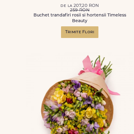
de la 207,20 RON
259 RON
Buchet trandafiri rosii si hortensii Timeless
Beauty
Trimite Flori