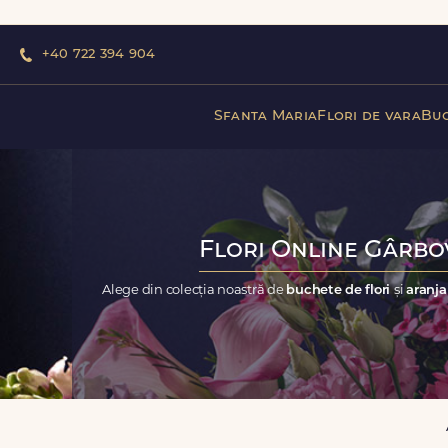
+40 722 394 904
Sfanta Maria
Flori de vara
Buc
Flori Online Gârbov
Alege din colecția noastră de
buchete de flori
și
aranja