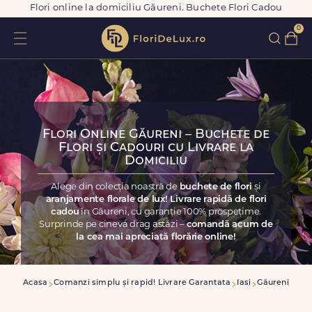
Flori online la domiciliu Găureni. Buchete Flori Cadou
0
Flori Online Găureni – Buchete de
Flori și Cadouri cu Livrare la
Domiciliu
Alege din colecția noastră de
buchete de flori
și
aranjamente florale de lux! Livrare rapidă de flori
cadou
în Găureni, cu garanție 100% prospețime.
Surprinde pe cineva drag astăzi –
comandă acum de
la cea mai apreciată florărie online!
Acasa
Comanzi simplu și rapid! Livrare Garantata
Iasi
Găureni