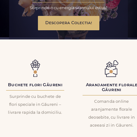
Surprinde-o cu energia sezonului estival
Descopera Colectia!
Buchete flori Găureni
Aranjamente floral
Găureni
Surprinde cu buchete de
Comanda online
flori speciale in Găureni –
aranjamente florale
livrare rapida la domiciliu.
deosebite, cu livrare in
aceeasi zi in Găureni.