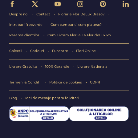
Despre noi
Contact
Florarie FloriDeLux Brasov
Intrebari frecvente
Cum cumpar si cum platesc?
Parerea clientilor
Cum Livram Florile La FlorideLux.Ro
Colectii
Cadouri
Funerare
Flori Online
Livrare Gratuita
100% Garantie
Livrare Nationala
Termeni & Conditii
Politica de cookies
GDPR
Blog
Idei de mesaje pentru felicitari