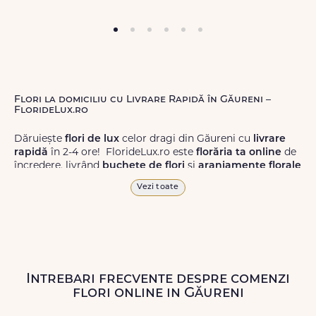
Flori la domiciliu cu Livrare Rapidă în Găureni –
FlorideLux.ro
Dăruiește
flori de lux
celor dragi din Găureni cu
livrare
rapidă
în 2-4 ore! FlorideLux.ro este
florăria ta online
de
încredere, livrând
buchete de flori
și
aranjamente florale
de calitate superioară în Găureni și în toată România.
Vezi toate
Alege dintr-o gamă largă de
flori
proaspete, pentru orice
ocazie, și comanda-le
online!
Cu FlorideLux.ro, primești
garanția unei livrări prompte și a unor
flori
care vor face
impresie.
Intrebari frecvente despre comenzi
Livrăm buchete de flori
chiar și în
weekend
, pentru ca tu
flori online in Găureni
să poți adresa un gest frumos atunci când ai nevoie.