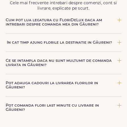
Cele mai frecvente intrebari despre comenzi, cont si
livrare, explicate pe scurt.
Cum pot lua legatura cu FloriDeLux daca am
intrebari despre comanda mea din Găureni?
Echipa FloriDeLux iti ofera suport clienti 7 zile din 7
pentru comenzile cu livrare in Găureni. Ne poti contacta
In cat timp ajung florile la destinatie in Găureni?
oricand pentru informatii despre comanda, livrare sau
produse, telefonic la +40 722 394 904, prin chat-ul de pe
In Găureni, livrarea se face in 2–4 ore de la confirmarea
site sau prin email la
contact@floridelux.ro
.
platii comenzii, in functie de intervalul de livrare aes.
Ce se intampla daca nu sunt multumit de comanda
livrata in Găureni?
FloriDeLux ofera garantie 100% multumit sau banii inapoi,
astfel incat poti comanda fara griji.
Pot adauga cadouri la livrarea florilor in
Găureni?
Da, poti adauga cadouri precum ciocolata, vin, sampanie,
baloane, ursuleti de plus, torturi sau alte produse
Pot comanda flori last minute cu livrare in
premium direct in cosul de cumparaturi.
Găureni?
Da, FloriDeLux este o solutie potrivita pentru comenzi last
minute in Găureni, datorita livrarii rapide in aceeasi zi, in