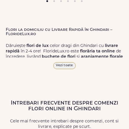
Flori la domiciliu cu Livrare Rapidă în Ghindari –
FlorideLux.ro
Dăruiește
flori de lux
celor dragi din Ghindari cu
livrare
rapidă
în 2-4 ore! FlorideLux.ro este
florăria ta online
de
încredere, livrând
buchete de flori
și
aranjamente florale
de calitate superioară în Ghindari și în toată România.
Vezi toate
Alege dintr-o gamă largă de
flori
proaspete, pentru orice
ocazie, și comanda-le
online!
Cu FlorideLux.ro, primești
garanția unei livrări prompte și a unor
flori
care vor face
impresie.
Intrebari frecvente despre comenzi
Livrăm buchete de flori
chiar și în
weekend
, pentru ca tu
flori online in Ghindari
să poți adresa un gest frumos atunci când ai nevoie.
Cele mai frecvente intrebari despre comenzi, cont si
livrare, explicate pe scurt.