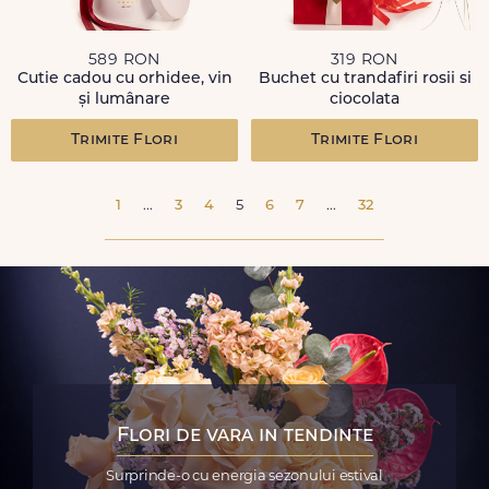
589 RON
319 RON
Cutie cadou cu orhidee, vin
Buchet cu trandafiri rosii si
și lumânare
ciocolata
Trimite Flori
Trimite Flori
1
...
3
4
5
6
7
...
32
Flori de vara in tendinte
Surprinde-o cu energia sezonului estival