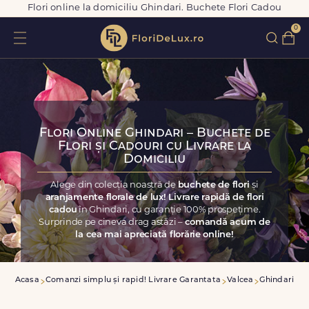
Flori online la domiciliu Ghindari. Buchete Flori Cadou
0
Flori Online Ghindari – Buchete de
Flori și Cadouri cu Livrare la
Domiciliu
Alege din colecția noastră de
buchete de flori
și
aranjamente florale de lux! Livrare rapidă de flori
cadou
în Ghindari, cu garanție 100% prospețime.
Surprinde pe cineva drag astăzi –
comandă acum de
la cea mai apreciată florărie online!
Acasa
Comanzi simplu și rapid! Livrare Garantata
Valcea
Ghindari