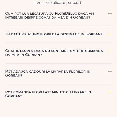
livrare, explicate pe scurt.
Cum pot lua legatura cu FloriDeLux daca am
intrebari despre comanda mea din Gorban?
Echipa FloriDeLux iti ofera suport clienti 7 zile din 7
pentru comenzile cu livrare in Gorban. Ne poti contacta
In cat timp ajung florile la destinatie in Gorban?
oricand pentru informatii despre comanda, livrare sau
produse, telefonic la +40 722 394 904, prin chat-ul de pe
In Gorban, livrarea se face in 2–4 ore de la confirmarea
site sau prin email la
contact@floridelux.ro
.
platii comenzii, in functie de intervalul de livrare aes.
Ce se intampla daca nu sunt multumit de comanda
livrata in Gorban?
FloriDeLux ofera garantie 100% multumit sau banii inapoi,
astfel incat poti comanda fara griji.
Pot adauga cadouri la livrarea florilor in
Gorban?
Da, poti adauga cadouri precum ciocolata, vin, sampanie,
baloane, ursuleti de plus, torturi sau alte produse
Pot comanda flori last minute cu livrare in
premium direct in cosul de cumparaturi.
Gorban?
Da, FloriDeLux este o solutie potrivita pentru comenzi last
minute in Gorban, datorita livrarii rapide in aceeasi zi, in
doar cateva ore.