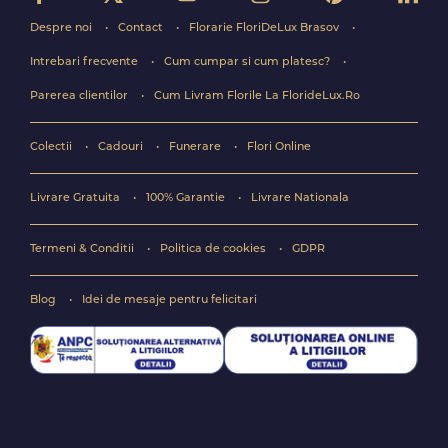
Despre noi
Contact
Florarie FloriDeLux Brasov
Intrebari frecvente
Cum cumpar si cum platesc?
Parerea clientilor
Cum Livram Florile La FlorideLux.Ro
Colectii
Cadouri
Funerare
Flori Online
Livrare Gratuita
100% Garantie
Livrare Nationala
Termeni & Conditii
Politica de cookies
GDPR
Blog
Idei de mesaje pentru felicitari