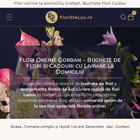
Flori online la domiciliu Gorban. Buchete Flori Cadou
0
Flori Online Gorban – Buchete de
Flori și Cadouri cu Livrare la
Domiciliu
Alege din colecția noastră de
buchete de flori
și
aranjamente florale de lux! Livrare rapidă de flori
cadou
în Gorban, cu garanție 100% prospețime.
Surprinde pe cineva drag astăzi –
comandă acum de
la cea mai apreciată florărie online!
Acasa
Comanzi simplu și rapid! Livrare Garantata
Iasi
Gorban