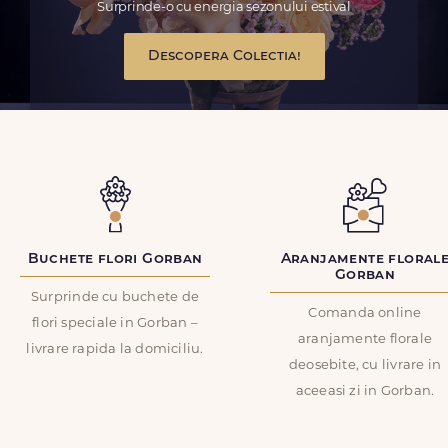
Surprinde-o cu energia sezonului estival
Descopera Colectia!
Buchete flori Gorban
Aranjamente floral
Gorban
Surprinde cu buchete de
Comanda online
flori speciale in Gorban –
aranjamente florale
livrare rapida la domiciliu.
deosebite, cu livrare in
aceeasi zi in Gorban.