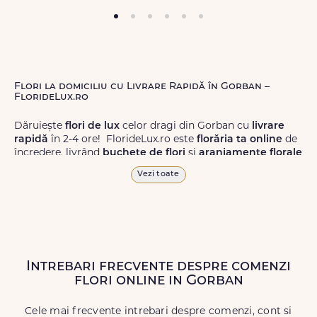
Flori la domiciliu cu Livrare Rapidă în Gorban –
FlorideLux.ro
Dăruiește
flori de lux
celor dragi din Gorban cu
livrare
rapidă
în 2-4 ore! FlorideLux.ro este
florăria ta online
de
încredere, livrând
buchete de flori
și
aranjamente florale
de calitate superioară în Gorban și în toată România.
Vezi toate
Alege dintr-o gamă largă de
flori
proaspete, pentru orice
ocazie, și comanda-le
online!
Cu FlorideLux.ro, primești
garanția unei livrări prompte și a unor
flori
care vor face
impresie.
Intrebari frecvente despre comenzi
Livrăm buchete de flori
chiar și în
weekend
, pentru ca tu
flori online in Gorban
să poți adresa un gest frumos atunci când ai nevoie.
Cele mai frecvente intrebari despre comenzi, cont si