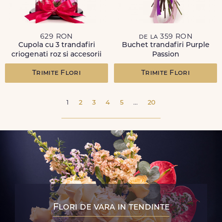
629 RON
de la 359 RON
Cupola cu 3 trandafiri
Buchet trandafiri Purple
criogenati roz si accesorii
Passion
Trimite Flori
Trimite Flori
1
2
3
4
5
...
20
Flori de vara in tendinte