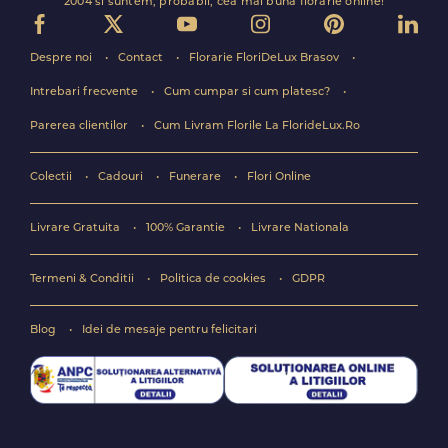
2004 si suntem, probabil, cea mai buna florarie online!
Despre noi
Contact
Florarie FloriDeLux Brasov
Intrebari frecvente
Cum cumpar si cum platesc?
Parerea clientilor
Cum Livram Florile La FlorideLux.Ro
Colectii
Cadouri
Funerare
Flori Online
Livrare Gratuita
100% Garantie
Livrare Nationala
Termeni & Conditii
Politica de cookies
GDPR
Blog
Idei de mesaje pentru felicitari