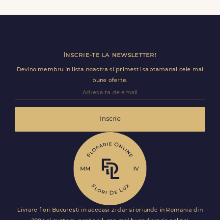
baloane, ursuleti de plus, torturi sau alte produse
premium direct in cosul de cumparaturi.
Inscrie-te la newsletter!
Devino membru in lista noastra si primesti saptamanal cele mai
bune oferte.
Inscrie
Livrare flori Bucuresti in aceeasi zi dar si oriunde in Romania din