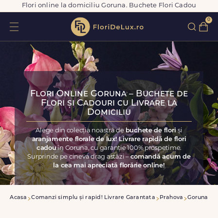
Flori online la domiciliu Goruna. Buchete Flori Cadou
0
Flori Online Goruna – Buchete de
Flori și Cadouri cu Livrare la
Domiciliu
Alege din colecția noastră de
buchete de flori
și
aranjamente florale de lux! Livrare rapidă de flori
cadou
în Goruna, cu garanție 100% prospețime.
Surprinde pe cineva drag astăzi –
comandă acum de
la cea mai apreciată florărie online!
Acasa
Comanzi simplu și rapid! Livrare Garantata
Prahova
Goruna