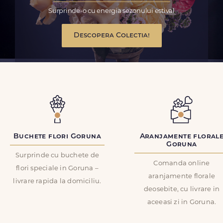
Surprinde-o cu energia sezonului estival
Descopera Colectia!
Buchete flori Goruna
Aranjamente floral
Goruna
Surprinde cu buchete de
Comanda online
flori speciale in Goruna –
aranjamente florale
livrare rapida la domiciliu.
deosebite, cu livrare in
aceeasi zi in Goruna.