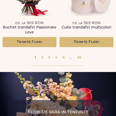
de la 369 RON
de la 369 RON
Buchet trandafiri Passionate
Cutie trandafiri multicolori
Love
Trimite Flori
Trimite Flori
1
2
3
4
5
...
24
Flori de vara in tendinte