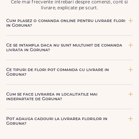
Cele mai frecvente intrebari despre comenzi, cont si
livrare, explicate pe scurt.
Cum plasez o comanda online pentru livrare flori
in Goruna?
Comanda se plaseaza online, rapid si simplu, alegand
produsul dorit, data si intervalul de livrare si adresa din
Ce se intampla daca nu sunt multumit de comanda
Goruna. sau poti plasa comanda telefonic, la nr. +40 722
livrata in Goruna?
394 904.
FloriDeLux ofera garantie 100% multumit sau banii inapoi,
astfel incat poti comanda fara griji.
Ce tipuri de flori pot comanda cu livrare in
Goruna?
Poti comanda buchete si aranjamente florale pentru
aniversari, onomastici, sarbatori, evenimente speciale sau
Cum se face livrarea in localitatile mai
gesturi spontane, toate create din flori naturale proaspete.
indepartate de Goruna?
De la clasicii trandafiri, la flori de sezon si soiuri exotice,
pe toate le gasesti pe floridelux.ro.
Pentru localitatile indepartate, livrarea se face prin curierii
nostri dedicati sau ai optiunea de livrare la cutie, prin
Pot adauga cadouri la livrarea florilor in
firma de curierat, cu un cost mai avantajos si ambalare
Goruna?
speciala pentru transport sigur.
Da, poti adauga cadouri precum ciocolata, vin, sampanie,