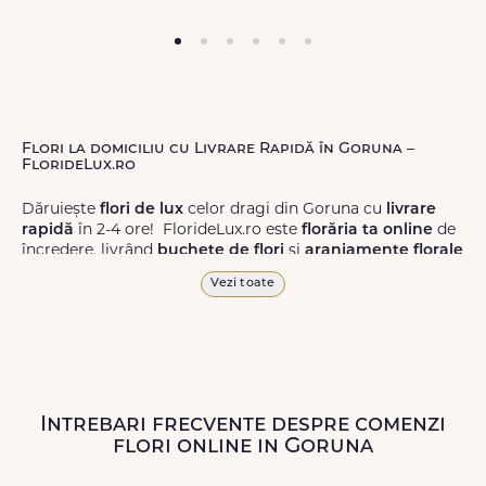
Flori la domiciliu cu Livrare Rapidă în Goruna –
FlorideLux.ro
Dăruiește
flori de lux
celor dragi din Goruna cu
livrare
rapidă
în 2-4 ore! FlorideLux.ro este
florăria ta online
de
încredere, livrând
buchete de flori
și
aranjamente florale
de calitate superioară în Goruna și în toată România.
Vezi toate
Alege dintr-o gamă largă de
flori
proaspete, pentru orice
ocazie, și comanda-le
online!
Cu FlorideLux.ro, primești
garanția unei livrări prompte și a unor
flori
care vor face
impresie.
Intrebari frecvente despre comenzi
Livrăm buchete de flori
chiar și în
weekend
, pentru ca tu
flori online in Goruna
să poți adresa un gest frumos atunci când ai nevoie.