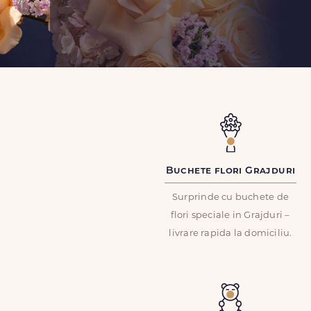
Buchete flori Grajduri
Surprinde cu buchete de
flori speciale in Grajduri –
livrare rapida la domiciliu.