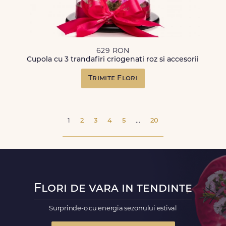
629 RON
Cupola cu 3 trandafiri criogenati roz si accesorii
Trimite Flori
1
2
3
4
5
...
20
Flori de vara in tendinte
Surprinde-o cu energia sezonului estival