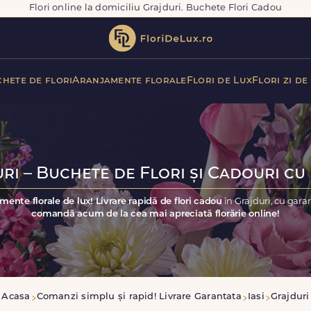
Flori online la domiciliu Grajduri. Buchete Flori Cadou
hete de flori
Aranjamente florale
Flori de Lux
Flori zi de
ri – Buchete de Flori și Cadouri cu 
mente florale de lux! Livrare rapidă de flori cadou
în Grajduri, cu gara
comandă acum de la cea mai apreciată florărie online!
Acasa
Comanzi simplu și rapid! Livrare Garantata
Iasi
Grajduri