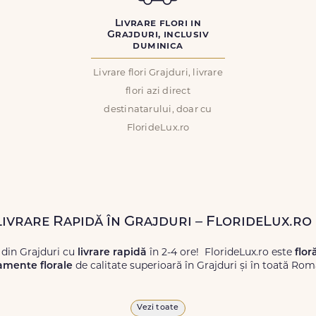
Livrare flori in
Grajduri, inclusiv
duminica
Livrare flori Grajduri, livrare
flori azi direct
destinatarului, doar cu
FlorideLux.ro
 Livrare Rapidă în Grajduri – FlorideLux.ro
 din Grajduri cu
livrare rapidă
în 2-4 ore! FlorideLux.ro este
flor
amente florale
de calitate superioară în Grajduri și în toată Rom
proaspete, pentru orice ocazie, și comanda-le
online!
Cu Floride
Vezi toate
 vor face impresie.