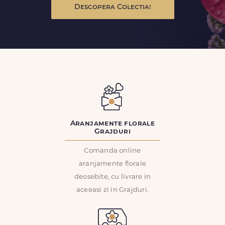
Descopera Colectia!
Aranjamente florale
Grajduri
Comanda online
aranjamente florale
deosebite, cu livrare in
aceeasi zi in Grajduri.