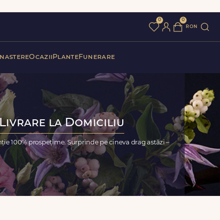
0
0
ron
 nastere
Ocazii
Plante
Funerare
Livrare la Domiciliu
nție 100% prospețime. Surprinde pe cineva drag astăzi –