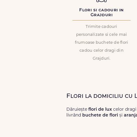
Flori si cadouri in
Grajduri
Trimite cadouri
personalizate si cele mai
frumoase buchete de flori
cadou celor dragi din
Grajduri.
Flori la domiciliu cu
Dăruiește
flori de lux
celor dragi
livrând
buchete de flori
și
aranj
Alege dintr-o gamă largă de
flori
livrări prompte și a unor
flori
care