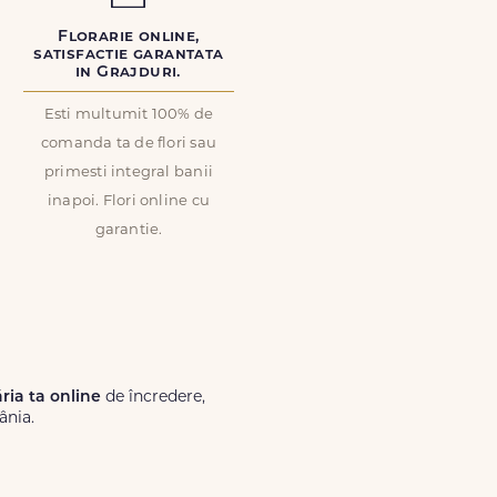
Florarie online,
satisfactie garantata
in Grajduri.
Esti multumit 100% de
comanda ta de flori sau
primesti integral banii
inapoi. Flori online cu
garantie.
ăria ta online
de încredere,
ânia.
Lux.ro, primești garanția unei