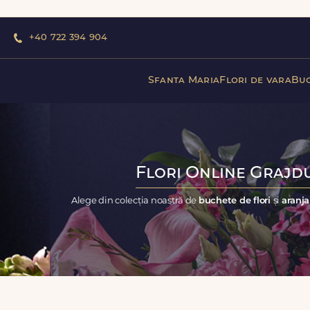
+40 722 394 904
Sfanta Maria
Flori de vara
Buc
Flori Online Grajdu
Alege din colecția noastră de
buchete de flori
și
aranja