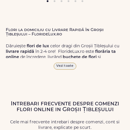
Flori la domiciliu cu Livrare Rapidă în Groșii
Țibleșului – FlorideLux.ro
Dăruiește
flori de lux
celor dragi din Groșii Țibleșului cu
livrare rapidă
în 2-4 ore! FlorideLux.ro este
florăria ta
online
de încredere, livrând
buchete de flori
și
aranjamente florale
de calitate superioară în Groșii
Vezi toate
Țibleșului și în toată România.
Alege dintr-o gamă largă de
flori
proaspete, pentru orice
ocazie, și comanda-le
online!
Cu FlorideLux.ro, primești
garanția unei livrări prompte și a unor
flori
care vor face
impresie.
Intrebari frecvente despre comenzi
flori online in Groșii Țibleșului
Livrăm buchete de flori
chiar și în
weekend
, pentru ca tu
să poți adresa un gest frumos atunci când ai nevoie.
Cele mai frecvente intrebari despre comenzi, cont si
livrare, explicate pe scurt.