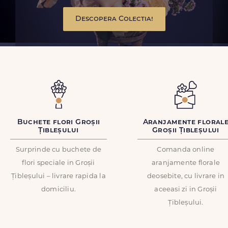
Descopera Colectia!
Buchete flori Groșii
Aranjamente floral
Țibleșului
Groșii Țibleșului
Surprinde cu buchete de
Comanda online
flori speciale in Groșii
aranjamente florale
Țibleșului – livrare rapida la
deosebite, cu livrare in
domiciliu.
aceeasi zi in Groșii
Țibleșului.