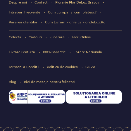
Despre noi
Contact
Florarie FloriDeLux Brasov
Intrebari frecvente
Cum cumpar si cum platesc?
Parerea clientilor
Cum Livram Florile La FlorideLux.Ro
Colectii
Cadouri
Funerare
Flori Online
Livrare Gratuita
100% Garantie
Livrare Nationala
Termeni & Conditii
Politica de cookies
GDPR
Blog
Idei de mesaje pentru felicitari