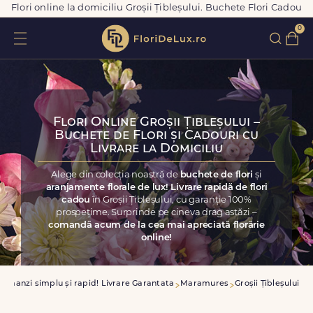
Flori online la domiciliu Groșii Țibleșului. Buchete Flori Cadou
0
Flori Online Groșii Țibleșului –
Buchete de Flori și Cadouri cu
Livrare la Domiciliu
Alege din colecția noastră de
buchete de flori
și
aranjamente florale de lux! Livrare rapidă de flori
cadou
în Groșii Țibleșului, cu garanție 100%
prospețime. Surprinde pe cineva drag astăzi –
comandă acum de la cea mai apreciată florărie
online!
Comanzi simplu și rapid! Livrare Garantata
Maramures
Groșii Țibleșului