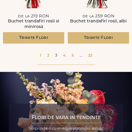
de la 219 RON
de la 259 RON
Buchet trandafiri rosii si
Buchet trandafiri rosii, albi
minirosa
Trimite Flori
Trimite Flori
1
2
3
4
5
...
22
Flori de vara in tendinte
Surprinde-o cu energia sezonului estival