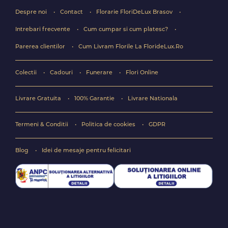
Despre noi
Contact
Florarie FloriDeLux Brasov
Intrebari frecvente
Cum cumpar si cum platesc?
Parerea clientilor
Cum Livram Florile La FlorideLux.Ro
Colectii
Cadouri
Funerare
Flori Online
Livrare Gratuita
100% Garantie
Livrare Nationala
Termeni & Conditii
Politica de cookies
GDPR
Blog
Idei de mesaje pentru felicitari