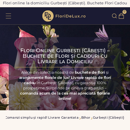
Flori online la domiciliu Gurbești (Căbești). Buchete Flori Cadou
0
Flori Online Gurbești (Căbești) –
Buchete de Flori și Cadouri cu
Livrare la Domiciliu
Alege din colecția noastră de
buchete de flori
și
aranjamente florale de lux! Livrare rapidă de flori
cadou
în Gurbești (Căbești), cu garanție 100%
prospețime. Surprinde pe cineva drag astăzi –
comandă acum de la cea mai apreciată florărie
online!
sa
Comanzi simplu și rapid! Livrare Garantata
Bihor
Gurbești (Căbești)