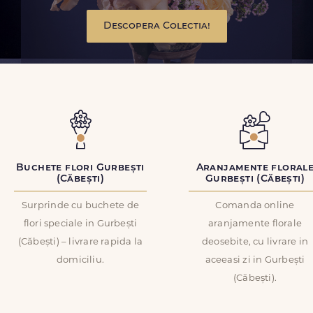
Descopera Colectia!
Buchete flori Gurbești
Aranjamente floral
(Căbești)
Gurbești (Căbești)
Surprinde cu buchete de
Comanda online
flori speciale in Gurbești
aranjamente florale
(Căbești) – livrare rapida la
deosebite, cu livrare in
domiciliu.
aceeasi zi in Gurbești
(Căbești).