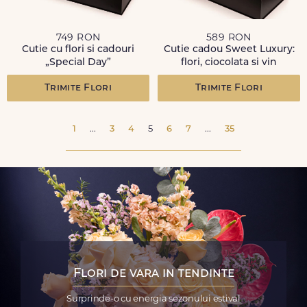
749 RON
589 RON
Cutie cu flori si cadouri
Cutie cadou Sweet Luxury:
„Special Day”
flori, ciocolata si vin
Trimite Flori
Trimite Flori
1
...
3
4
5
6
7
...
35
Flori de vara in tendinte
Surprinde-o cu energia sezonului estival