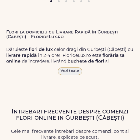
Flori la domiciliu cu Livrare Rapidă în Gurbești
(Căbești) – FlorideLux.ro
Dăruiește
flori de lux
celor dragi din Gurbești (Căbești) cu
livrare rapidă
în 2-4 ore! FlorideLux.ro este
florăria ta
online
de încredere, livrând
buchete de flori
și
aranjamente florale
de calitate superioară în Gurbești
Vezi toate
(Căbești) și în toată România.
Alege dintr-o gamă largă de
flori
proaspete, pentru orice
ocazie, și comanda-le
online!
Cu FlorideLux.ro, primești
garanția unei livrări prompte și a unor
flori
care vor face
impresie.
Intrebari frecvente despre comenzi
flori online in Gurbești (Căbești)
Livrăm buchete de flori
chiar și în
weekend
, pentru ca tu
să poți adresa un gest frumos atunci când ai nevoie.
Cele mai frecvente intrebari despre comenzi, cont si
livrare, explicate pe scurt.