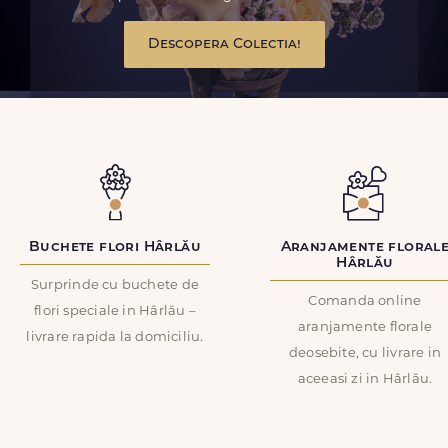
Descopera Colectia!
Buchete flori Hârlău
Aranjamente floral
Hârlău
Surprinde cu buchete de
Comanda online
flori speciale in Hârlău –
aranjamente florale
livrare rapida la domiciliu.
deosebite, cu livrare in
aceeasi zi in Hârlău.