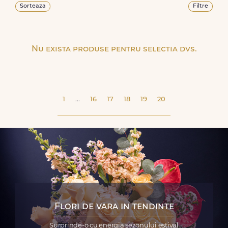
Sorteaza
Filtre
Nu exista produse pentru selectia dvs.
1
...
16
17
18
19
20
Flori de vara in tendinte
Surprinde-o cu energia sezonului estival