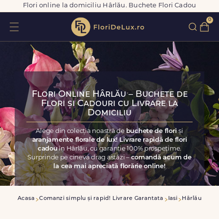
Flori online la domiciliu Hârlău. Buchete Flori Cadou
0
Flori Online Hârlău – Buchete de
Flori și Cadouri cu Livrare la
Domiciliu
Alege din colecția noastră de
buchete de flori
și
aranjamente florale de lux! Livrare rapidă de flori
cadou
în Hârlău, cu garanție 100% prospețime.
Surprinde pe cineva drag astăzi –
comandă acum de
la cea mai apreciată florărie online!
Acasa
Comanzi simplu și rapid! Livrare Garantata
Iasi
Hârlău