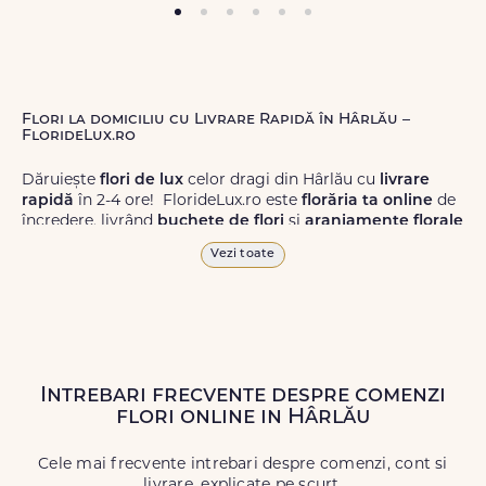
Flori la domiciliu cu Livrare Rapidă în Hârlău –
FlorideLux.ro
Dăruiește
flori de lux
celor dragi din Hârlău cu
livrare
rapidă
în 2-4 ore! FlorideLux.ro este
florăria ta online
de
încredere, livrând
buchete de flori
și
aranjamente florale
de calitate superioară în Hârlău și în toată România.
Vezi toate
Alege dintr-o gamă largă de
flori
proaspete, pentru orice
ocazie, și comanda-le
online!
Cu FlorideLux.ro, primești
garanția unei livrări prompte și a unor
flori
care vor face
impresie.
Intrebari frecvente despre comenzi
Livrăm buchete de flori
chiar și în
weekend
, pentru ca tu
flori online in Hârlău
să poți adresa un gest frumos atunci când ai nevoie.
Cele mai frecvente intrebari despre comenzi, cont si
livrare, explicate pe scurt.