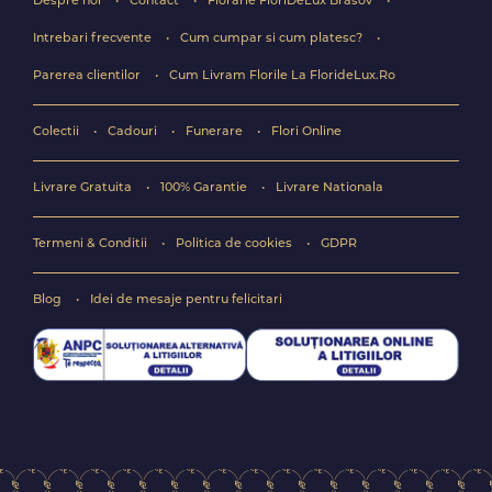
Despre noi
Contact
Florarie FloriDeLux Brasov
Intrebari frecvente
Cum cumpar si cum platesc?
Parerea clientilor
Cum Livram Florile La FlorideLux.Ro
Colectii
Cadouri
Funerare
Flori Online
Livrare Gratuita
100% Garantie
Livrare Nationala
Termeni & Conditii
Politica de cookies
GDPR
Blog
Idei de mesaje pentru felicitari