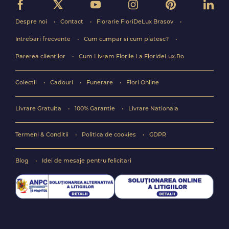
Despre noi
Contact
Florarie FloriDeLux Brasov
Intrebari frecvente
Cum cumpar si cum platesc?
Parerea clientilor
Cum Livram Florile La FlorideLux.Ro
Colectii
Cadouri
Funerare
Flori Online
Livrare Gratuita
100% Garantie
Livrare Nationala
Termeni & Conditii
Politica de cookies
GDPR
Blog
Idei de mesaje pentru felicitari