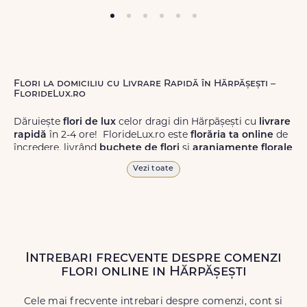
Flori la domiciliu cu Livrare Rapidă în Hărpășești –
FlorideLux.ro
Dăruiește
flori de lux
celor dragi din Hărpășești cu
livrare
rapidă
în 2-4 ore! FlorideLux.ro este
florăria ta online
de
încredere, livrând
buchete de flori
și
aranjamente florale
de calitate superioară în Hărpășești și în toată România.
Vezi toate
Alege dintr-o gamă largă de
flori
proaspete, pentru orice
ocazie, și comanda-le
online!
Cu FlorideLux.ro, primești
garanția unei livrări prompte și a unor
flori
care vor face
impresie.
Intrebari frecvente despre comenzi
Livrăm buchete de flori
chiar și în
weekend
, pentru ca tu
flori online in Hărpășești
să poți adresa un gest frumos atunci când ai nevoie.
Cele mai frecvente intrebari despre comenzi, cont si