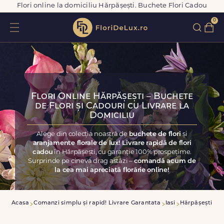
Flori online la domiciliu Hărpășești. Buchete Flori Cadou
0
Flori Online Hărpășești – Buchete
de Flori și Cadouri cu Livrare la
Domiciliu
Alege din colecția noastră de
buchete de flori
și
aranjamente florale de lux! Livrare rapidă de flori
cadou
în Hărpășești, cu garanție 100% prospețime.
Surprinde pe cineva drag astăzi –
comandă acum de
la cea mai apreciată florărie online!
Acasa
Comanzi simplu și rapid! Livrare Garantata
Iasi
Hărpășești