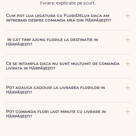
livrare, explicate pe scurt.
Cum pot lua legatura cu FloriDeLux daca am
intrebari despre comanda mea din Hărpășești?
Echipa FloriDeLux iti ofera suport clienti 7 zile din 7
pentru comenzile cu livrare in Hărpășești. Ne poti
In cat timp ajung florile la destinatie in
contacta oricand pentru informatii despre comanda,
Hărpășești?
livrare sau produse, telefonic la +40 722 394 904, prin
chat-ul de pe site sau prin email la
contact@floridelux.ro
.
In Hărpășești, livrarea se face in 2–4 ore de la confirmarea
platii comenzii, in functie de intervalul de livrare aes.
Ce se intampla daca nu sunt multumit de comanda
livrata in Hărpășești?
FloriDeLux ofera garantie 100% multumit sau banii inapoi,
astfel incat poti comanda fara griji.
Pot adauga cadouri la livrarea florilor in
Hărpășești?
Da, poti adauga cadouri precum ciocolata, vin, sampanie,
baloane, ursuleti de plus, torturi sau alte produse
Pot comanda flori last minute cu livrare in
premium direct in cosul de cumparaturi.
Hărpășești?
Da, FloriDeLux este o solutie potrivita pentru comenzi last
minute in Hărpășești, datorita livrarii rapide in aceeasi zi,