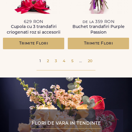
629 RON
de la 359 RON
Cupola cu 3 trandafiri
Buchet trandafiri Purple
criogenati roz si accesorii
Passion
Trimite Flori
Trimite Flori
1
2
3
4
5
...
20
Flori de vara in tendinte