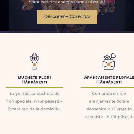
Surprinde-o cu energia sezonului estival
Descopera Colectia!
Buchete flori
Aranjamente floral
Hărpășești
Hărpășești
Surprinde cu buchete de
Comanda online
flori speciale in Hărpășești –
aranjamente florale
livrare rapida la domiciliu.
deosebite, cu livrare in
aceeasi zi in Hărpășești.