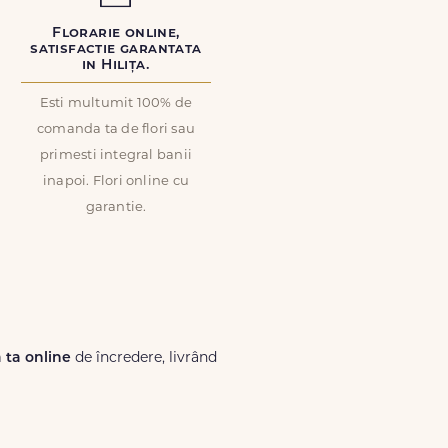
Florarie online,
satisfactie garantata
in Hilița.
Esti multumit 100% de
comanda ta de flori sau
primesti integral banii
inapoi. Flori online cu
garantie.
a ta online
de încredere, livrând
Lux.ro, primești garanția unei