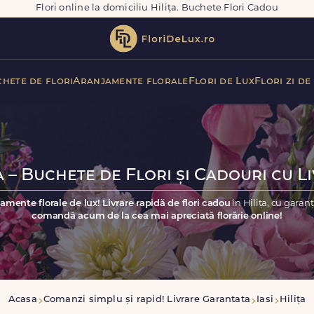
Flori online la domiciliu Hilița. Buchete Flori Cadou
hete de flori
Aranjamente florale
Flori de Lux
Flori zi de
a – Buchete de Flori și Cadouri cu L
amente florale de lux! Livrare rapidă de flori cadou
în Hilița, cu garan
comandă acum de la cea mai apreciată florărie online!
Acasa
Comanzi simplu și rapid! Livrare Garantata
Iasi
Hilița