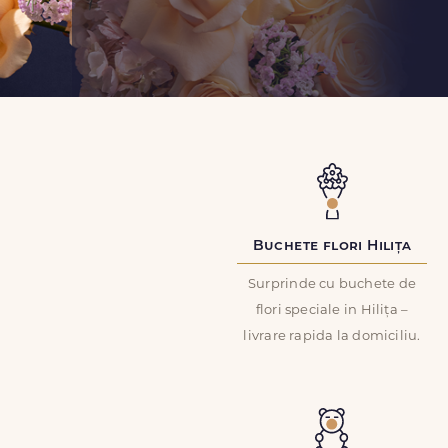
Buchete flori Hilița
Surprinde cu buchete de
flori speciale in Hilița –
livrare rapida la domiciliu.