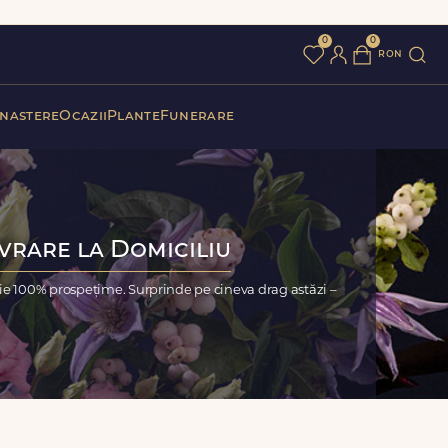
0
0
ron
 nastere
Ocazii
Plante
Funerare
ivrare la Domiciliu
ție 100% prospețime. Surprinde pe cineva drag astăzi –