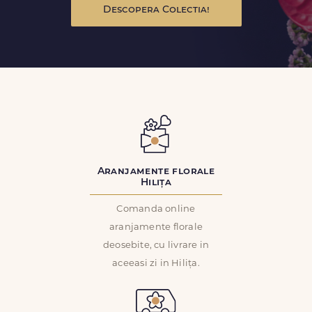
Descopera Colectia!
Aranjamente florale
Hilița
Comanda online
aranjamente florale
deosebite, cu livrare in
aceeasi zi in Hilița.