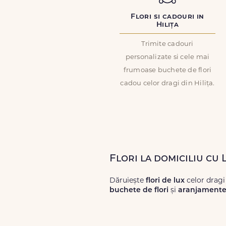
Flori si cadouri in
Hilița
Trimite cadouri
personalizate si cele mai
frumoase buchete de flori
cadou celor dragi din Hilița.
Flori la domiciliu cu 
Dăruiește
flori de lux
celor dragi
buchete de flori
și
aranjamente 
Alege dintr-o gamă largă de
flori
livrări prompte și a unor
flori
care