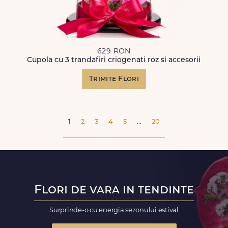
629 RON
Cupola cu 3 trandafiri criogenati roz si accesorii
Trimite Flori
1
2
3
4
5
...
20
Flori de vara in tendinte
Surprinde-o cu energia sezonului estival