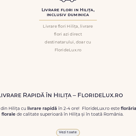
Livrare flori in Hilița,
inclusiv duminica
Livrare flori Hilița, livrare
flori azi direct
destinatarului, doar cu
FlorideLux.ro
Livrare Rapidă în Hilița – FlorideLux.ro
 din Hilița cu
livrare rapidă
în 2-4 ore! FlorideLux.ro este
florări
florale
de calitate superioară în Hilița și în toată România.
proaspete, pentru orice ocazie, și comanda-le
online!
Cu Floride
Vezi toate
 vor face impresie.