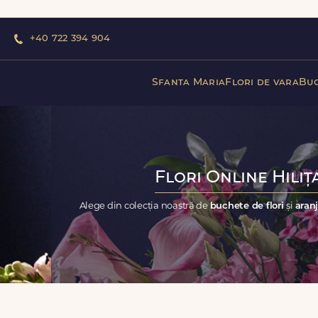
+40 722 394 904
Sfanta Maria
Flori de vara
Buc
Flori Online Hiliț
Alege din colecția noastră de
buchete de flori
și
aranj