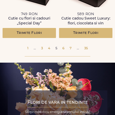
749 RON
589 RON
Cutie cu flori si cadouri
Cutie cadou Sweet Luxury:
„Special Day”
flori, ciocolata si vin
Trimite Flori
Trimite Flori
1
...
3
4
5
6
7
...
35
Flori de vara in tendinte
Surprinde-o cu energia sezonului estival