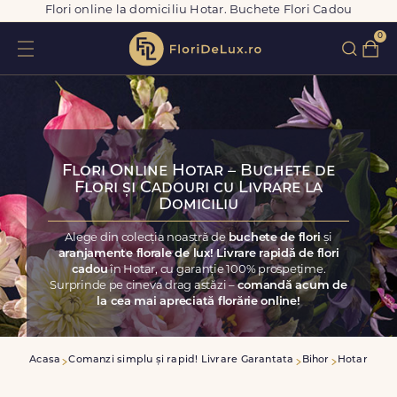
Flori online la domiciliu Hotar. Buchete Flori Cadou
0
Flori Online Hotar – Buchete de
Flori și Cadouri cu Livrare la
Domiciliu
Alege din colecția noastră de
buchete de flori
și
aranjamente florale de lux! Livrare rapidă de flori
cadou
în Hotar, cu garanție 100% prospețime.
Surprinde pe cineva drag astăzi –
comandă acum de
la cea mai apreciată florărie online!
Acasa
Comanzi simplu și rapid! Livrare Garantata
Bihor
Hotar