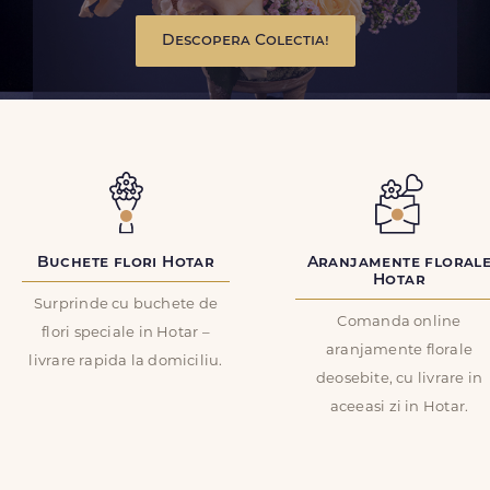
Descopera Colectia!
Buchete flori Hotar
Aranjamente floral
Hotar
Surprinde cu buchete de
Comanda online
flori speciale in Hotar –
aranjamente florale
livrare rapida la domiciliu.
deosebite, cu livrare in
aceeasi zi in Hotar.