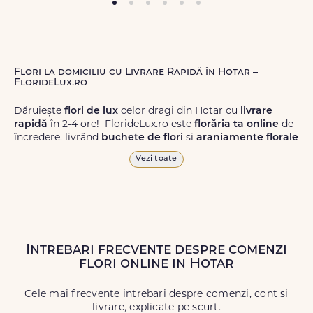
Flori la domiciliu cu Livrare Rapidă în Hotar –
FlorideLux.ro
Dăruiește
flori de lux
celor dragi din Hotar cu
livrare
rapidă
în 2-4 ore! FlorideLux.ro este
florăria ta online
de
încredere, livrând
buchete de flori
și
aranjamente florale
de calitate superioară în Hotar și în toată România.
Vezi toate
Alege dintr-o gamă largă de
flori
proaspete, pentru orice
ocazie, și comanda-le
online!
Cu FlorideLux.ro, primești
garanția unei livrări prompte și a unor
flori
care vor face
impresie.
Intrebari frecvente despre comenzi
Livrăm buchete de flori
chiar și în
weekend
, pentru ca tu
flori online in Hotar
să poți adresa un gest frumos atunci când ai nevoie.
Cele mai frecvente intrebari despre comenzi, cont si
livrare, explicate pe scurt.