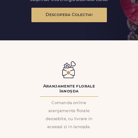
Descopera Colectia!
Aranjamente florale
Ianoșda
Comanda online
aranjamente florale
deosebite, cu livrare in
aceeasi zi in Ianoșda.