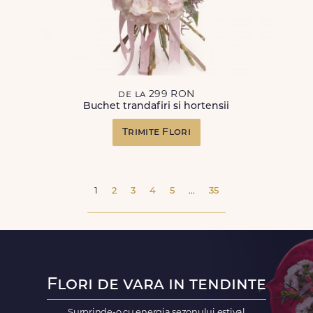
de la 299 RON
Buchet trandafiri si hortensii
Trimite Flori
1
2
3
4
5
...
35
Flori de vara in tendinte
Surprinde-o cu energia sezonului estival