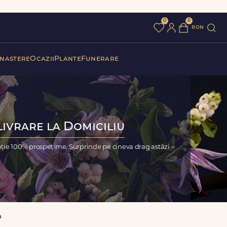
0
0
ron
 nastere
Ocazii
Plante
Funerare
Livrare la Domiciliu
nție 100% prospețime. Surprinde pe cineva drag astăzi –
a