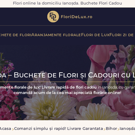
Flori online la domiciliu Ianoșda. Buchete Flori Cadou
hete de flori
Aranjamente florale
Flori de Lux
Flori zi de
a – Buchete de Flori și Cadouri cu 
mente florale de lux! Livrare rapidă de flori cadou
în Ianoșda, cu gara
comandă acum de la cea mai apreciată florărie online!
Acasa
Comanzi simplu și rapid! Livrare Garantata
Bihor
Ianoșd