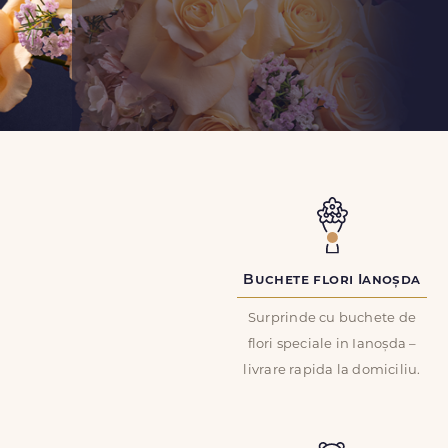
Buchete flori Ianoșda
Surprinde cu buchete de
flori speciale in Ianoșda –
livrare rapida la domiciliu.