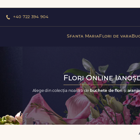
+40 722 394 904
Sfanta Maria
Flori de vara
Buc
Flori Online Ianoșd
Alege din colecția noastră de
buchete de flori
și
aranja