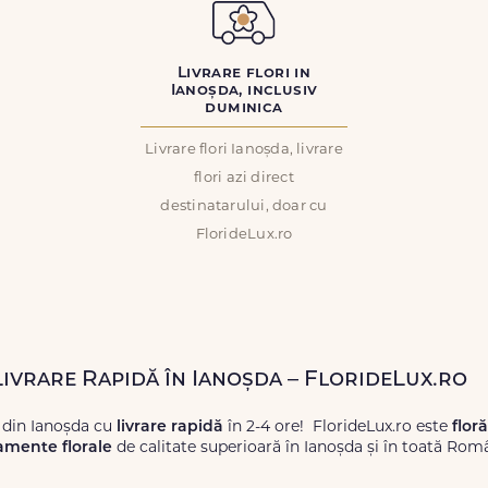
Livrare flori in
Ianoșda, inclusiv
duminica
Livrare flori Ianoșda, livrare
flori azi direct
destinatarului, doar cu
FlorideLux.ro
Livrare Rapidă în Ianoșda – FlorideLux.ro
 din Ianoșda cu
livrare rapidă
în 2-4 ore! FlorideLux.ro este
flor
amente florale
de calitate superioară în Ianoșda și în toată Rom