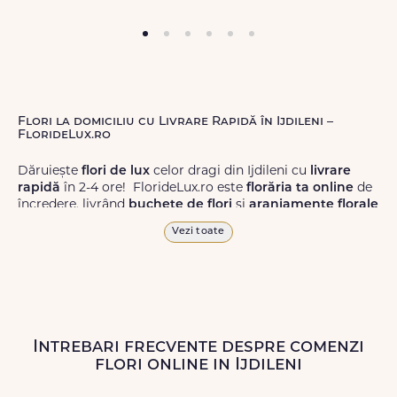
Flori la domiciliu cu Livrare Rapidă în Ijdileni –
FlorideLux.ro
Dăruiește
flori de lux
celor dragi din Ijdileni cu
livrare
rapidă
în 2-4 ore! FlorideLux.ro este
florăria ta online
de
încredere, livrând
buchete de flori
și
aranjamente florale
de calitate superioară în Ijdileni și în toată România.
Vezi toate
Alege dintr-o gamă largă de
flori
proaspete, pentru orice
ocazie, și comanda-le
online!
Cu FlorideLux.ro, primești
garanția unei livrări prompte și a unor
flori
care vor face
impresie.
Intrebari frecvente despre comenzi
Livrăm buchete de flori
chiar și în
weekend
, pentru ca tu
flori online in Ijdileni
să poți adresa un gest frumos atunci când ai nevoie.