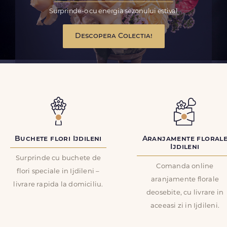
Surprinde-o cu energia sezonului estival
Descopera Colectia!
Buchete flori Ijdileni
Aranjamente floral
Ijdileni
Surprinde cu buchete de
Comanda online
flori speciale in Ijdileni –
aranjamente florale
livrare rapida la domiciliu.
deosebite, cu livrare in
aceeasi zi in Ijdileni.