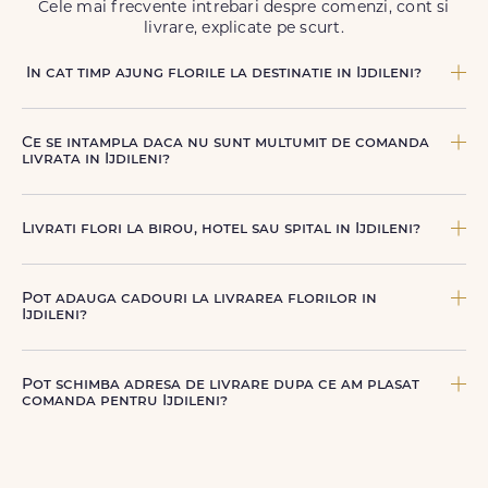
Cele mai frecvente intrebari despre comenzi, cont si
livrare, explicate pe scurt.
In cat timp ajung florile la destinatie in Ijdileni?
In Ijdileni, livrarea se face in 2–4 ore de la confirmarea
platii comenzii, in functie de intervalul de livrare aes.
Ce se intampla daca nu sunt multumit de comanda
livrata in Ijdileni?
FloriDeLux ofera garantie 100% multumit sau banii inapoi,
astfel incat poti comanda fara griji.
Livrati flori la birou, hotel sau spital in Ijdileni?
Da, livram la adrese rezidentiale si comerciale din Ijdileni,
inclusiv receptii sau birouri. Te rugam sa adaugi detalii
Pot adauga cadouri la livrarea florilor in
utile (nume receptie, etaj, salon) ca livrarea sa decurga
Ijdileni?
fara intarzieri.
Da, poti adauga cadouri precum ciocolata, vin, sampanie,
baloane, ursuleti de plus, torturi sau alte produse
Pot schimba adresa de livrare dupa ce am plasat
premium direct in cosul de cumparaturi.
comanda pentru Ijdileni?
Da, daca buchetul nu a fost deja predat curierului.
Contacteaza-ne cat mai rapid si actualizam detaliile de
livrare pentru Ijdileni.