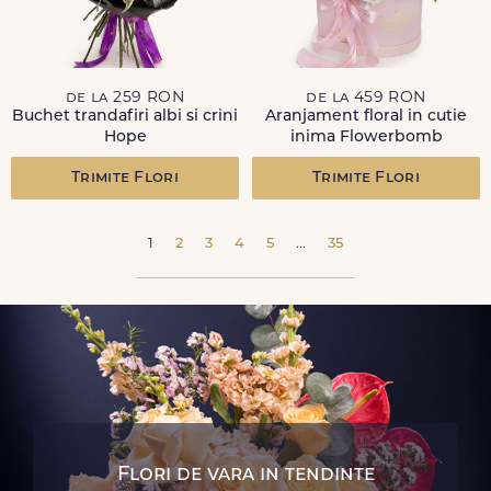
de la 259 RON
de la 459 RON
Buchet trandafiri albi si crini
Aranjament floral in cutie
Hope
inima Flowerbomb
Trimite Flori
Trimite Flori
1
2
3
4
5
...
35
Flori de vara in tendinte