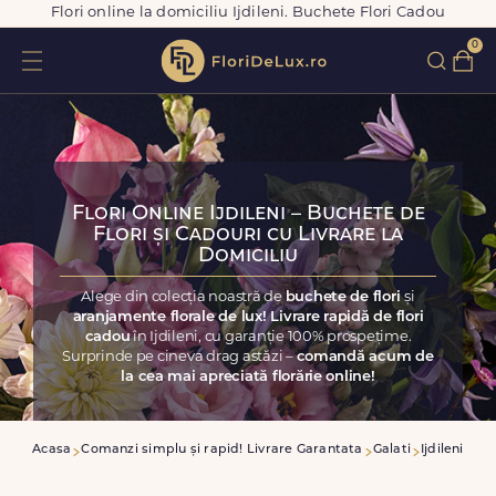
Flori online la domiciliu Ijdileni. Buchete Flori Cadou
0
Flori Online Ijdileni – Buchete de
Flori și Cadouri cu Livrare la
Domiciliu
Alege din colecția noastră de
buchete de flori
și
aranjamente florale de lux! Livrare rapidă de flori
cadou
în Ijdileni, cu garanție 100% prospețime.
Surprinde pe cineva drag astăzi –
comandă acum de
la cea mai apreciată florărie online!
Acasa
Comanzi simplu și rapid! Livrare Garantata
Galati
Ijdileni