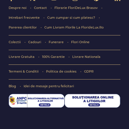
Despre noi
Contact
Florarie FloriDeLux Brasov
Intrebari frecvente
Cum cumpar si cum platesc?
Parerea clientilor
Cum Livram Florile La FlorideLux.Ro
Colectii
Cadouri
Funerare
Flori Online
Livrare Gratuita
100% Garantie
Livrare Nationala
Termeni & Conditii
Politica de cookies
GDPR
Blog
Idei de mesaje pentru felicitari