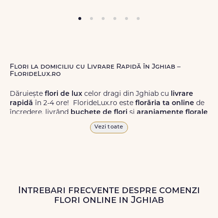
Flori la domiciliu cu Livrare Rapidă în Jghiab –
FlorideLux.ro
Dăruiește
flori de lux
celor dragi din Jghiab cu
livrare
rapidă
în 2-4 ore! FlorideLux.ro este
florăria ta online
de
încredere, livrând
buchete de flori
și
aranjamente florale
de calitate superioară în Jghiab și în toată România.
Vezi toate
Alege dintr-o gamă largă de
flori
proaspete, pentru orice
ocazie, și comanda-le
online!
Cu FlorideLux.ro, primești
garanția unei livrări prompte și a unor
flori
care vor face
impresie.
Intrebari frecvente despre comenzi
Livrăm buchete de flori
chiar și în
weekend
, pentru ca tu
flori online in Jghiab
să poți adresa un gest frumos atunci când ai nevoie.