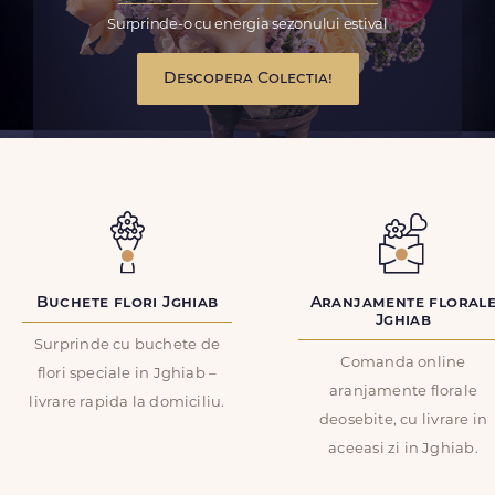
Surprinde-o cu energia sezonului estival
Descopera Colectia!
Buchete flori Jghiab
Aranjamente floral
Jghiab
Surprinde cu buchete de
Comanda online
flori speciale in Jghiab –
aranjamente florale
livrare rapida la domiciliu.
deosebite, cu livrare in
aceeasi zi in Jghiab.