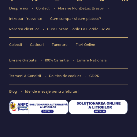
Despre noi
Contact
Florarie FloriDeLux Brasov
Intrebari frecvente
Cum cumpar si cum platesc?
Parerea clientilor
Cum Livram Florile La FlorideLux.Ro
Colectii
Cadouri
Funerare
Flori Online
Livrare Gratuita
100% Garantie
Livrare Nationala
Termeni & Conditii
Politica de cookies
GDPR
Blog
Idei de mesaje pentru felicitari