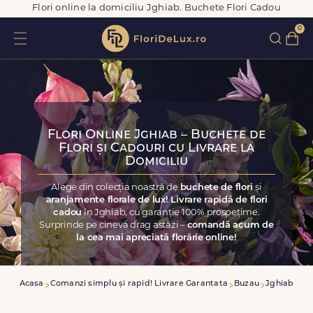
Flori online la domiciliu Jghiab. Buchete Flori Cadou
0
Flori Online Jghiab – Buchete de
Flori și Cadouri cu Livrare la
Domiciliu
Alege din colecția noastră de
buchete de flori
și
aranjamente florale de lux! Livrare rapidă de flori
cadou
în Jghiab, cu garanție 100% prospețime.
Surprinde pe cineva drag astăzi –
comandă acum de
la cea mai apreciată florărie online!
Acasa
Comanzi simplu și rapid! Livrare Garantata
Buzau
Jghiab