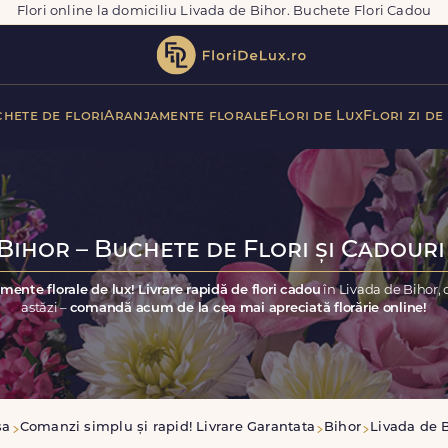
Flori online la domiciliu Livada de Bihor. Buchete Flori Cadou
hete de flori
Aranjamente florale
Flori de Lux
Flori zi de
Bihor – Buchete de Flori și Cadouri
mente florale de lux! Livrare rapidă de flori cadou
în Livada de Bihor,
astăzi –
comandă acum de la cea mai apreciată florărie online!
sa
Comanzi simplu și rapid! Livrare Garantata
Bihor
Livada de 