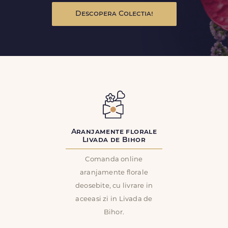
Descopera Colectia!
Aranjamente florale
Livada de Bihor
Comanda online
aranjamente florale
deosebite, cu livrare in
aceeasi zi in Livada de
Bihor.