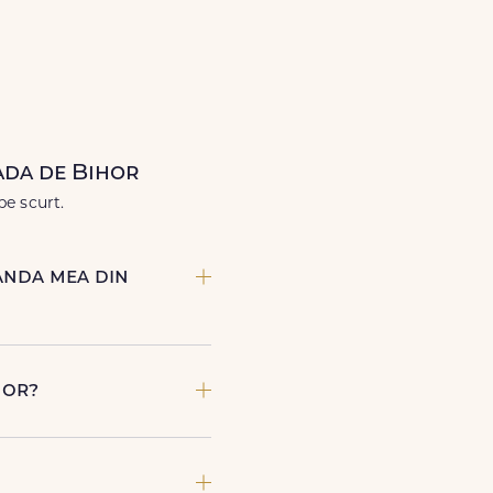
Lux.ro, primești garanția unei
când ai nevoie.
ada de Bihor
pe scurt.
anda mea din
a de Bihor. Ne poti contacta
 prin chat-ul de pe site sau
hor?
e livrare la cutie, prin firma