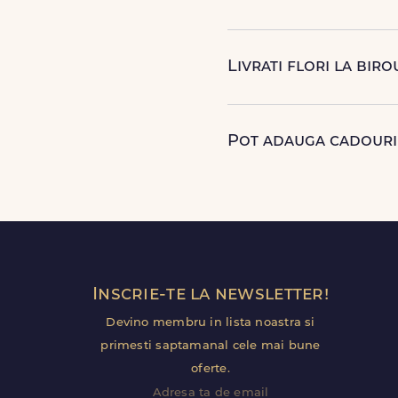
Da, oferim livrare flori in a
Florile sunt livrate rapid, di
Livrati flori la biro
Da, livram la adrese rezide
detalii utile (nume receptie,
Pot adauga cadouri 
Da, poti adauga cadouri pr
direct in cosul de cumparat
Inscrie-te la newsletter!
Devino membru in lista noastra si
primesti saptamanal cele mai bune
oferte.