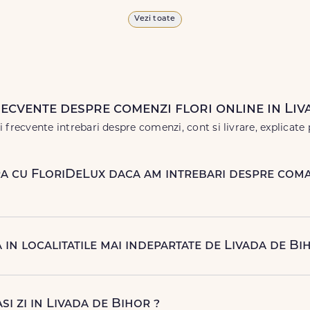
proaspete, pentru orice ocazie, și comanda-le
online!
Cu Floride
Vezi toate
 vor face impresie.
 în
weekend
, pentru ca tu să poți adresa un gest frumos atunci 
recvente despre comenzi flori online in Liv
 frecvente intrebari despre comenzi, cont si livrare, explicate 
a cu FloriDeLux daca am intrebari despre com
 suport clienti 7 zile din 7 pentru comenzile cu livrare in Livad
espre comanda, livrare sau produse, telefonic la +40 722 394 904,
 in localitatile mai indepartate de Livada de Bi
elux.ro
.
te, livrarea se face prin curierii nostri dedicati sau ai optiunea d
 avantajos si ambalare speciala pentru transport sigur.
asi zi in Livada de Bihor ?