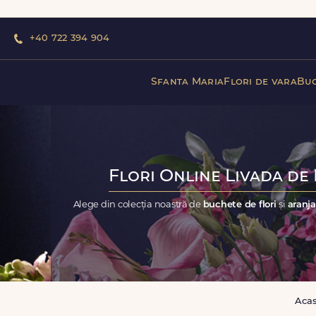
+40 722 394 904
Sfanta Maria
Flori de vara
Buc
Flori Online Livada de 
Alege din colecția noastră de
buchete de flori
și
aranja
Aca