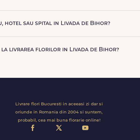
ceeasi zi in Livada de Bihor pentru comenzile plasate online, in li
rect de curierii nostri proprii.
u, hotel sau spital in Livada de Bihor?
ntiale si comerciale din Livada de Bihor, inclusiv receptii sau
 etaj, salon) ca livrarea sa decurga fara intarzieri.
la livrarea florilor in Livada de Bihor?
ecum ciocolata, vin, sampanie, baloane, ursuleti de plus, tortu
uri.
Livrare flori Bucuresti in aceeasi zi dar si
oriunde in Romania din 2004 si suntem,
probabil, cea mai buna florarie online!