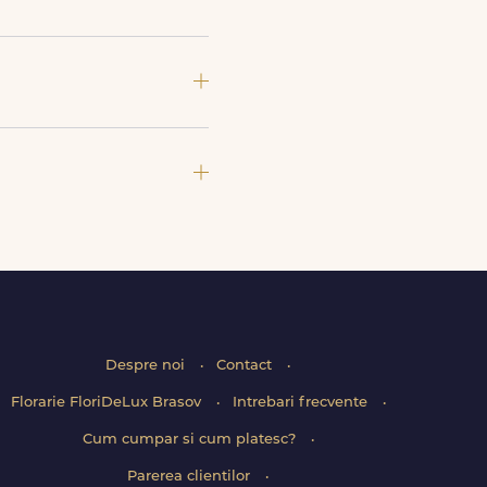
mita intervalelor disponibile.
 birouri. Te rugam sa adaugi
ri sau alte produse premium
Despre noi
Contact
Florarie FloriDeLux Brasov
Intrebari frecvente
Cum cumpar si cum platesc?
Parerea clientilor