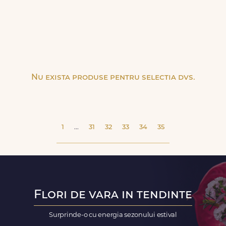
Nu exista produse pentru selectia dvs.
1
...
31
32
33
34
35
Flori de vara in tendinte
Surprinde-o cu energia sezonului estival