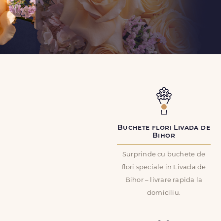
Buchete flori Livada de
Bihor
Surprinde cu buchete de
flori speciale in Livada de
Bihor – livrare rapida la
domiciliu.