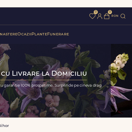
0
0
ron
 nastere
Ocazii
Plante
Funerare
 cu Livrare la Domiciliu
 cu garanție 100% prospețime. Surprinde pe cineva drag
Bihor