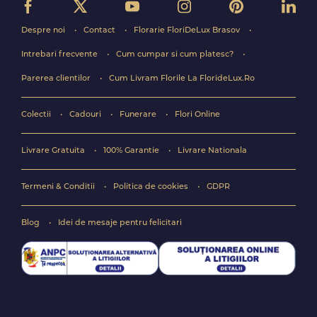
Despre noi
Contact
Florarie FloriDeLux Brasov
Intrebari frecvente
Cum cumpar si cum platesc?
Parerea clientilor
Cum Livram Florile La FlorideLux.Ro
Colectii
Cadouri
Funerare
Flori Online
Livrare Gratuita
100% Garantie
Livrare Nationala
Termeni & Conditii
Politica de cookies
GDPR
Blog
Idei de mesaje pentru felicitari