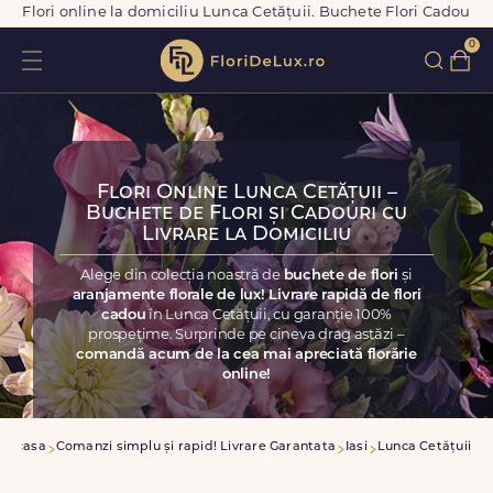
Flori online la domiciliu Lunca Cetățuii. Buchete Flori Cadou
0
Flori Online Lunca Cetățuii –
Buchete de Flori și Cadouri cu
Livrare la Domiciliu
Alege din colecția noastră de
buchete de flori
și
aranjamente florale de lux! Livrare rapidă de flori
cadou
în Lunca Cetățuii, cu garanție 100%
prospețime. Surprinde pe cineva drag astăzi –
comandă acum de la cea mai apreciată florărie
online!
Acasa
Comanzi simplu și rapid! Livrare Garantata
Iasi
Lunca Cetățuii