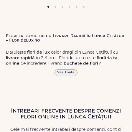
Flori la domiciliu cu Livrare Rapidă în Lunca Cetățuii
– FlorideLux.ro
Dăruiește
flori de lux
celor dragi din Lunca Cetățuii cu
livrare rapidă
în 2-4 ore! FlorideLux.ro este
florăria ta
online
de încredere, livrând
buchete de flori
și
aranjamente florale
de calitate superioară în Lunca
Vezi toate
Cetățuii și în toată România.
Alege dintr-o gamă largă de
flori
proaspete, pentru orice
ocazie, și comanda-le
online!
Cu FlorideLux.ro, primești
garanția unei livrări prompte și a unor
flori
care vor face
impresie.
Intrebari frecvente despre comenzi
flori online in Lunca Cetățuii
Livrăm buchete de flori
chiar și în
weekend
, pentru ca tu
să poți adresa un gest frumos atunci când ai nevoie.
Cele mai frecvente intrebari despre comenzi, cont si