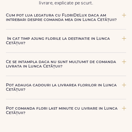
livrare, explicate pe scurt.
Cum pot lua legatura cu FloriDeLux daca am
intrebari despre comanda mea din Lunca Cetățuii?
Echipa FloriDeLux iti ofera suport clienti 7 zile din 7
pentru comenzile cu livrare in Lunca Cetățuii. Ne poti
In cat timp ajung florile la destinatie in Lunca
contacta oricand pentru informatii despre comanda,
Cetățuii?
livrare sau produse, telefonic la +40 722 394 904, prin
chat-ul de pe site sau prin email la
contact@floridelux.ro
.
In Lunca Cetățuii, livrarea se face in 2–4 ore de la
confirmarea platii comenzii, in functie de intervalul de
Ce se intampla daca nu sunt multumit de comanda
livrare aes.
livrata in Lunca Cetățuii?
FloriDeLux ofera garantie 100% multumit sau banii inapoi,
astfel incat poti comanda fara griji.
Pot adauga cadouri la livrarea florilor in Lunca
Cetățuii?
Da, poti adauga cadouri precum ciocolata, vin, sampanie,
baloane, ursuleti de plus, torturi sau alte produse
Pot comanda flori last minute cu livrare in Lunca
premium direct in cosul de cumparaturi.
Cetățuii?
Da, FloriDeLux este o solutie potrivita pentru comenzi last
minute in Lunca Cetățuii, datorita livrarii rapide in aceeasi