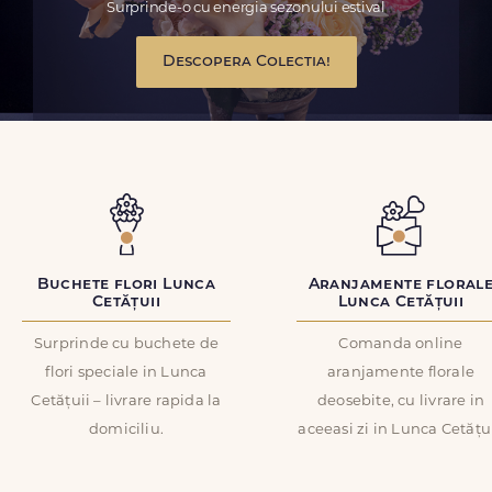
Surprinde-o cu energia sezonului estival
Descopera Colectia!
Buchete flori Lunca
Aranjamente floral
Cetățuii
Lunca Cetățuii
Surprinde cu buchete de
Comanda online
flori speciale in Lunca
aranjamente florale
Cetățuii – livrare rapida la
deosebite, cu livrare in
domiciliu.
aceeasi zi in Lunca Cetățui