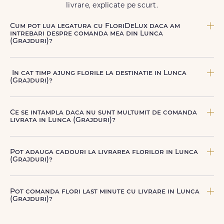
livrare, explicate pe scurt.
Cum pot lua legatura cu FloriDeLux daca am
intrebari despre comanda mea din Lunca
(Grajduri)?
Echipa FloriDeLux iti ofera suport clienti 7 zile din 7
pentru comenzile cu livrare in Lunca (Grajduri). Ne poti
In cat timp ajung florile la destinatie in Lunca
contacta oricand pentru informatii despre comanda,
(Grajduri)?
livrare sau produse, telefonic la +40 722 394 904, prin
chat-ul de pe site sau prin email la
contact@floridelux.ro
.
In Lunca (Grajduri), livrarea se face in 2–4 ore de la
confirmarea platii comenzii, in functie de intervalul de
Ce se intampla daca nu sunt multumit de comanda
livrare aes.
livrata in Lunca (Grajduri)?
FloriDeLux ofera garantie 100% multumit sau banii inapoi,
astfel incat poti comanda fara griji.
Pot adauga cadouri la livrarea florilor in Lunca
(Grajduri)?
Da, poti adauga cadouri precum ciocolata, vin, sampanie,
baloane, ursuleti de plus, torturi sau alte produse
Pot comanda flori last minute cu livrare in Lunca
premium direct in cosul de cumparaturi.
(Grajduri)?
Da, FloriDeLux este o solutie potrivita pentru comenzi last