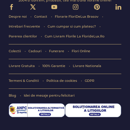
2004 si suntem, probabil, cea mai buna florarie online!
Despre noi
Contact
Florarie FloriDeLux Brasov
Intrebari frecvente
Cum cumpar si cum platesc?
Parerea clientilor
Cum Livram Florile La FlorideLux.Ro
Colectii
Cadouri
Funerare
Flori Online
Livrare Gratuita
100% Garantie
Livrare Nationala
Termeni & Conditii
Politica de cookies
GDPR
Blog
Idei de mesaje pentru felicitari