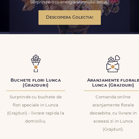
Surprinde-o cu energia sezonului estival
Descopera Colectia!
Buchete flori Lunca
Aranjamente floral
(Grajduri)
Lunca (Grajduri)
Surprinde cu buchete de
Comanda online
flori speciale in Lunca
aranjamente florale
(Grajduri) – livrare rapida la
deosebite, cu livrare in
domiciliu.
aceeasi zi in Lunca
(Grajduri).