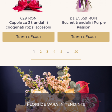
629 RON
de la 359 RON
Cupola cu 3 trandafiri
Buchet trandafiri Purple
criogenati roz si accesorii
Passion
Trimite Flori
Trimite Flori
1
2
3
4
5
...
20
Flori de vara in tendinte