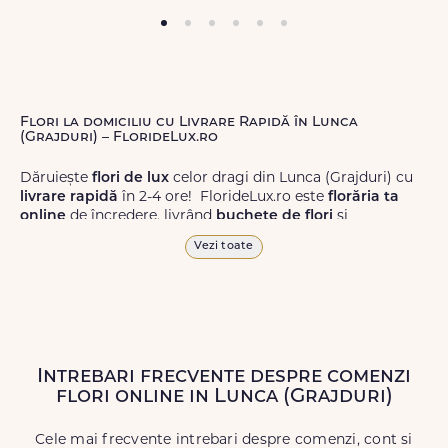
Flori la domiciliu cu Livrare Rapidă în Lunca
(Grajduri) – FlorideLux.ro
Dăruiește
flori de lux
celor dragi din Lunca (Grajduri) cu
livrare rapidă
în 2-4 ore! FlorideLux.ro este
florăria ta
online
de încredere, livrând
buchete de flori
și
aranjamente florale
de calitate superioară în Lunca
Vezi toate
(Grajduri) și în toată România.
Alege dintr-o gamă largă de
flori
proaspete, pentru orice
ocazie, și comanda-le
online!
Cu FlorideLux.ro, primești
garanția unei livrări prompte și a unor
flori
care vor face
impresie.
Intrebari frecvente despre comenzi
flori online in Lunca (Grajduri)
Livrăm buchete de flori
chiar și în
weekend
, pentru ca tu
să poți adresa un gest frumos atunci când ai nevoie.
Cele mai frecvente intrebari despre comenzi, cont si