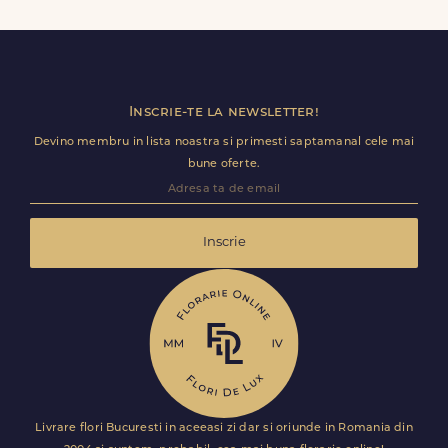
minute in Lunca (Grajduri), datorita livrarii rapide in
aceeasi zi, in doar cateva ore.
Inscrie-te la newsletter!
Devino membru in lista noastra si primesti saptamanal cele mai
bune oferte.
Inscrie
Livrare flori Bucuresti in aceeasi zi dar si oriunde in Romania din