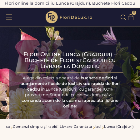
Flori online la domiciliu Lunca (Grajduri). Buchete Flori Cadou
0
Flori Online Lunca (Grajduri) –
Buchete de Flori și Cadouri cu
Livrare la Domiciliu
Alege din colecția noastră de
buchete de flori
și
aranjamente florale de lux! Livrare rapidă de flori
cadou
în Lunca (Grajduri), cu garanție 100%
prospețime. Surprinde pe cineva drag astăzi –
comandă acum de la cea mai apreciată florărie
online!
Acasa
Comanzi simplu și rapid! Livrare Garantata
Iasi
Lunca (Grajduri)