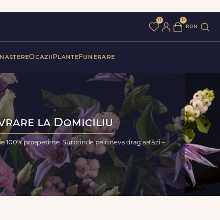
0
0
ron
 nastere
Ocazii
Plante
Funerare
vrare la Domiciliu
ie 100% prospețime. Surprinde pe cineva drag astăzi –