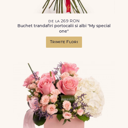
de la 269 RON
Buchet trandafiri portocalii si albi "My special
one"
Trimite Flori