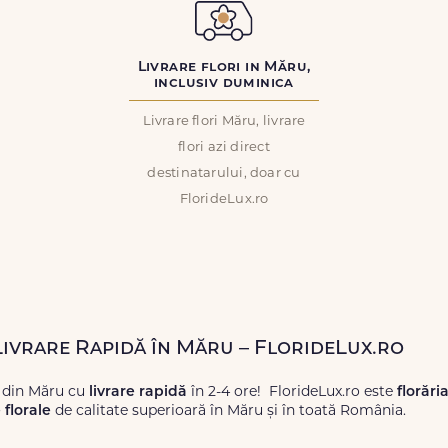
Livrare flori in Măru,
inclusiv duminica
Livrare flori Măru, livrare
flori azi direct
destinatarului, doar cu
FlorideLux.ro
 Livrare Rapidă în Măru – FlorideLux.ro
 din Măru cu
livrare rapidă
în 2-4 ore! FlorideLux.ro este
florări
florale
de calitate superioară în Măru și în toată România.