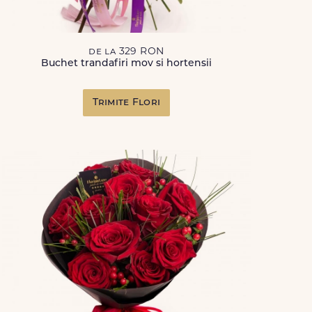
de la 329 RON
Buchet trandafiri mov si hortensii
Trimite Flori