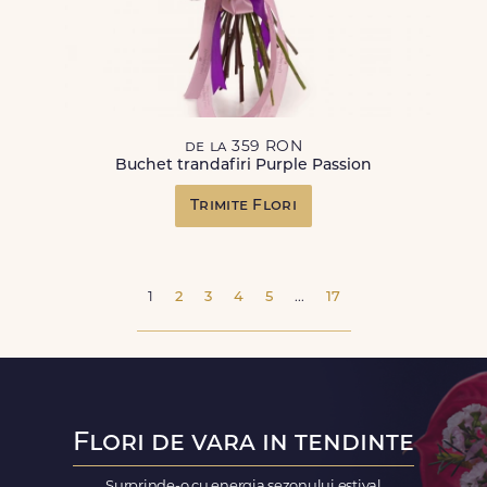
de la 359 RON
Buchet trandafiri Purple Passion
Trimite Flori
1
2
3
4
5
...
17
Flori de vara in tendinte
Surprinde-o cu energia sezonului estival