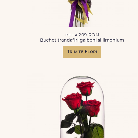
de la 209 RON
Buchet trandafiri galbeni si limonium
Trimite Flori