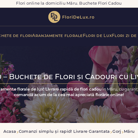
Flori online la domiciliu Măru. Buchete Flori Cadou
hete de flori
Aranjamente florale
Flori de Lux
Flori zi de
 – Buchete de Flori și Cadouri cu Li
amente florale de lux! Livrare rapidă de flori cadou
în Măru, cu garanț
comandă acum de la cea mai apreciată florărie online!
Acasa
Comanzi simplu și rapid! Livrare Garantata
Gorj
Măru