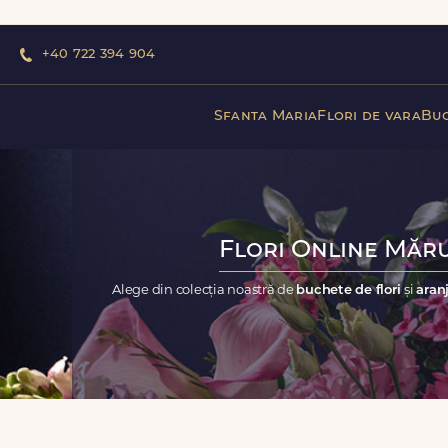
+40 722 394 904
Sfanta Maria
Flori de vara
Buc
Flori Online Măru
Alege din colecția noastră de
buchete de flori
și
aranj