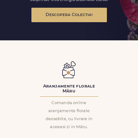
Descopera Colectia!
Aranjamente florale
Măru
Comanda online
aranjamente florale
deosebite, cu livrare in
aceeasi zi in Măru.