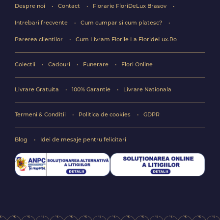
Despre noi
Contact
Florarie FloriDeLux Brasov
Intrebari frecvente
Cum cumpar si cum platesc?
Parerea clientilor
Cum Livram Florile La FlorideLux.Ro
Colectii
Cadouri
Funerare
Flori Online
Livrare Gratuita
100% Garantie
Livrare Nationala
Termeni & Conditii
Politica de cookies
GDPR
Blog
Idei de mesaje pentru felicitari