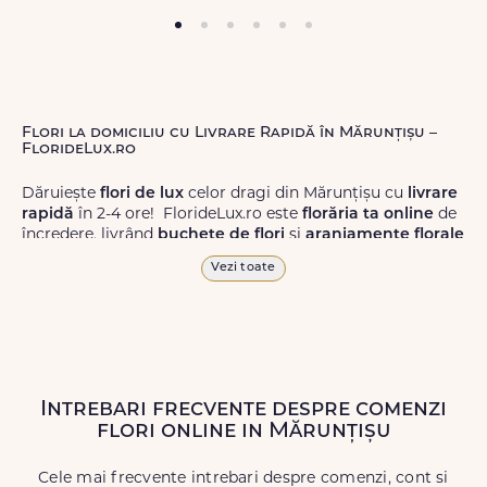
Flori la domiciliu cu Livrare Rapidă în Mărunțișu –
FlorideLux.ro
Dăruiește
flori de lux
celor dragi din Mărunțișu cu
livrare
rapidă
în 2-4 ore! FlorideLux.ro este
florăria ta online
de
încredere, livrând
buchete de flori
și
aranjamente florale
de calitate superioară în Mărunțișu și în toată România.
Vezi toate
Alege dintr-o gamă largă de
flori
proaspete, pentru orice
ocazie, și comanda-le
online!
Cu FlorideLux.ro, primești
garanția unei livrări prompte și a unor
flori
care vor face
impresie.
Intrebari frecvente despre comenzi
Livrăm buchete de flori
chiar și în
weekend
, pentru ca tu
flori online in Mărunțișu
să poți adresa un gest frumos atunci când ai nevoie.
Cele mai frecvente intrebari despre comenzi, cont si