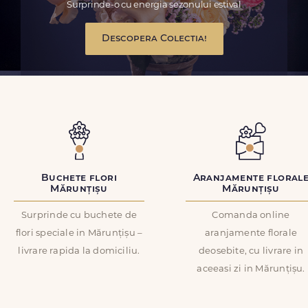
Surprinde-o cu energia sezonului estival
Descopera Colectia!
Buchete flori
Aranjamente floral
Mărunțișu
Mărunțișu
Surprinde cu buchete de
Comanda online
flori speciale in Mărunțișu –
aranjamente florale
livrare rapida la domiciliu.
deosebite, cu livrare in
aceeasi zi in Mărunțișu.