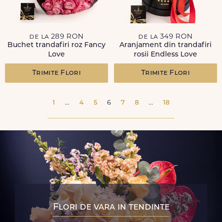
de la 289 RON
de la 349 RON
Buchet trandafiri roz Fancy
Aranjament din trandafiri
Love
rosii Endless Love
Trimite Flori
Trimite Flori
1
...
4
5
6
7
8
...
18
Flori de vara in tendinte