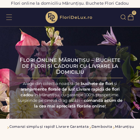
Flori online la domiciliu Mărunțișu. Buchete Flori Cadou
0
Flori Online Mărunțișu – Buchete
de Flori și Cadouri cu Livrare la
Domiciliu
Alege din colecția noastră de
buchete de flori
și
aranjamente florale de lux! Livrare rapidă de flori
cadou
în Mărunțișu, cu garanție 100% prospețime.
Surprinde pe cineva drag astăzi –
comandă acum de
la cea mai apreciată florărie online!
asa
Comanzi simplu și rapid! Livrare Garantata
Dambovita
Mărunțișu