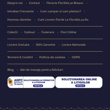
Despre noi
Contact
Florarie FloriDeLux Brasov
Intrebari frecvente
Cum cumpar si cum platesc?
Parerea clientilor
Cum Livram Florile La FlorideLux.Ro
Colectii
Cadouri
Funerare
Flori Online
Livrare Gratuita
100% Garantie
Livrare Nationala
Termeni & Conditii
Politica de cookies
GDPR
Blog
Idei de mesaje pentru felicitari