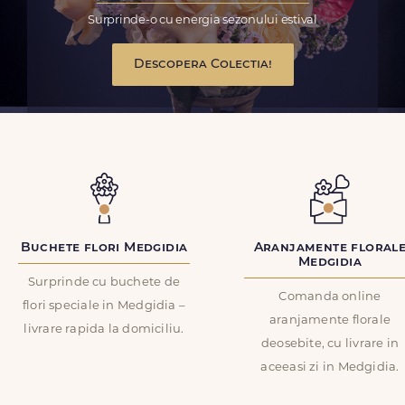
Surprinde-o cu energia sezonului estival
Descopera Colectia!
Buchete flori Medgidia
Aranjamente floral
Medgidia
Surprinde cu buchete de
Comanda online
flori speciale in Medgidia –
aranjamente florale
livrare rapida la domiciliu.
deosebite, cu livrare in
aceeasi zi in Medgidia.