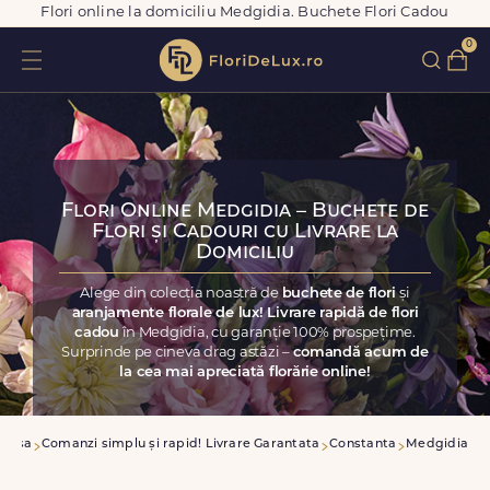
Flori online la domiciliu Medgidia. Buchete Flori Cadou
0
Flori Online Medgidia – Buchete de
Flori și Cadouri cu Livrare la
Domiciliu
Alege din colecția noastră de
buchete de flori
și
aranjamente florale de lux! Livrare rapidă de flori
cadou
în Medgidia, cu garanție 100% prospețime.
Surprinde pe cineva drag astăzi –
comandă acum de
la cea mai apreciată florărie online!
Acasa
Comanzi simplu și rapid! Livrare Garantata
Constanta
Medgidia