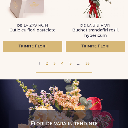
de la 279 RON
de la 319 RON
Cutie cu flori pastelate
Buchet trandafiri rosii,
hypericum
Trimite Flori
Trimite Flori
1
2
3
4
5
...
33
Flori de vara in tendinte