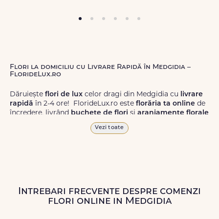
Flori la domiciliu cu Livrare Rapidă în Medgidia –
FlorideLux.ro
Dăruiește
flori de lux
celor dragi din Medgidia cu
livrare
rapidă
în 2-4 ore! FlorideLux.ro este
florăria ta online
de
încredere, livrând
buchete de flori
și
aranjamente florale
de calitate superioară în Medgidia și în toată România.
Vezi toate
Alege dintr-o gamă largă de
flori
proaspete, pentru orice
ocazie, și comanda-le
online!
Cu FlorideLux.ro, primești
garanția unei livrări prompte și a unor
flori
care vor face
impresie.
Intrebari frecvente despre comenzi
Livrăm buchete de flori
chiar și în
weekend
, pentru ca tu
flori online in Medgidia
să poți adresa un gest frumos atunci când ai nevoie.