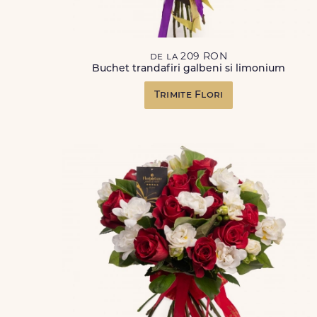
de la 209 RON
Buchet trandafiri galbeni si limonium
Trimite Flori