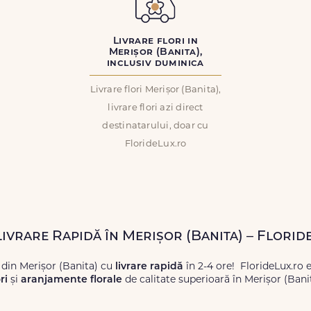
Livrare flori in
Merișor (Banita),
inclusiv duminica
Livrare flori Merișor (Banita),
livrare flori azi direct
destinatarului, doar cu
FlorideLux.ro
Livrare Rapidă în Merișor (Banita) – Florid
 din Merișor (Banita) cu
livrare rapidă
în 2-4 ore! FlorideLux.ro 
ri
și
aranjamente florale
de calitate superioară în Merișor (Bani
proaspete, pentru orice ocazie, și comanda-le
online!
Cu Floride