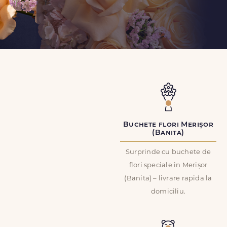
Buchete flori Merișor
(Banita)
Surprinde cu buchete de
flori speciale in Merișor
(Banita) – livrare rapida la
domiciliu.