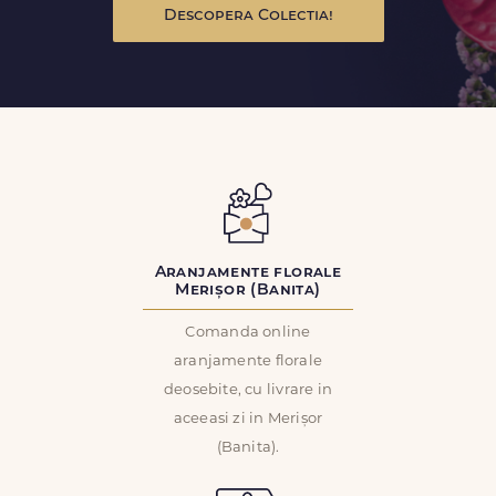
Descopera Colectia!
Aranjamente florale
Merișor (Banita)
Comanda online
aranjamente florale
deosebite, cu livrare in
aceeasi zi in Merișor
(Banita).