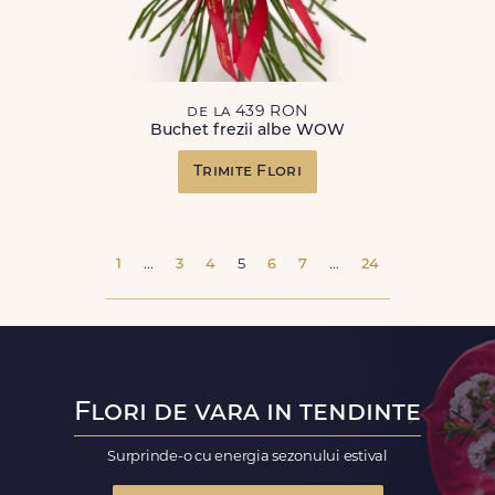
de la 439 RON
Buchet frezii albe WOW
Trimite Flori
1
...
3
4
5
6
7
...
24
Flori de vara in tendinte
Surprinde-o cu energia sezonului estival