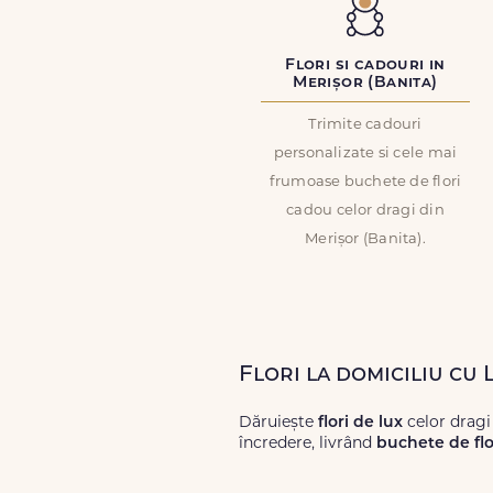
Flori si cadouri in
Merișor (Banita)
Trimite cadouri
personalizate si cele mai
frumoase buchete de flori
cadou celor dragi din
Merișor (Banita).
Flori la domiciliu cu 
Dăruiește
flori de lux
celor dragi
încredere, livrând
buchete de flo
Alege dintr-o gamă largă de
flori