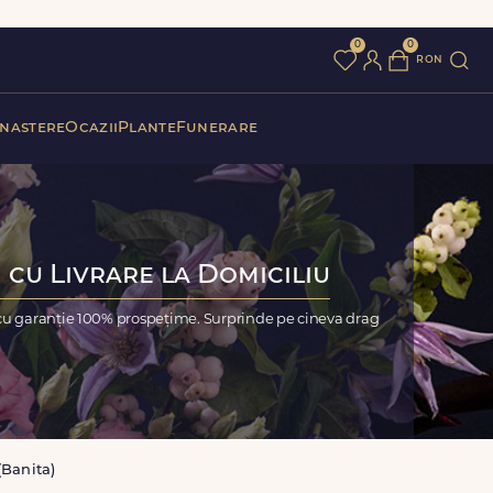
0
0
ron
 nastere
Ocazii
Plante
Funerare
 cu Livrare la Domiciliu
, cu garanție 100% prospețime. Surprinde pe cineva drag
(Banita)