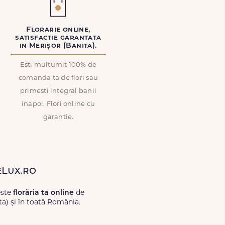
Florarie online,
satisfactie garantata
in Merișor (Banita).
Esti multumit 100% de
comanda ta de flori sau
primesti integral banii
inapoi. Flori online cu
garantie.
eLux.ro
este
florăria ta online
de
ta) și în toată România.
Lux.ro, primești garanția unei