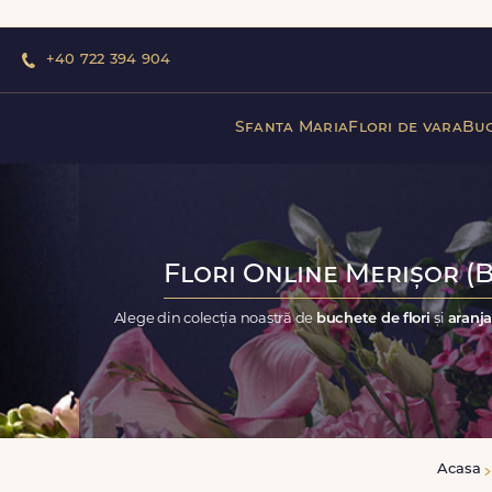
+40 722 394 904
Sfanta Maria
Flori de vara
Buc
Flori Online Merișor (B
Alege din colecția noastră de
buchete de flori
și
aranja
Acasa