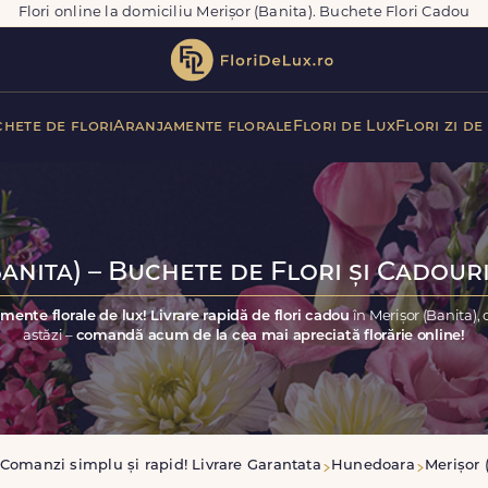
Flori online la domiciliu Merișor (Banita). Buchete Flori Cadou
hete de flori
Aranjamente florale
Flori de Lux
Flori zi de
anita) – Buchete de Flori și Cadouri
mente florale de lux! Livrare rapidă de flori cadou
în Merișor (Banita)
astăzi –
comandă acum de la cea mai apreciată florărie online!
Comanzi simplu și rapid! Livrare Garantata
Hunedoara
Merișor 