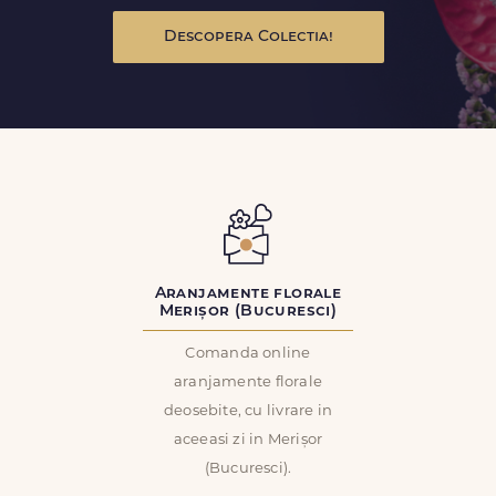
Descopera Colectia!
Aranjamente florale
Merișor (Bucuresci)
Comanda online
aranjamente florale
deosebite, cu livrare in
aceeasi zi in Merișor
(Bucuresci).