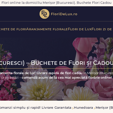
Flori online la domiciliu Merișor (Bucuresci). Buchete Flori Cadou
hete de flori
Aranjamente florale
Flori de Lux
Flori zi de
uresci) – Buchete de Flori și Cadou
amente florale de lux! Livrare rapidă de flori cadou
în Merișor (Bucure
drag astăzi –
comandă acum de la cea mai apreciată florărie online!
omanzi simplu și rapid! Livrare Garantata
Hunedoara
Merișor (B