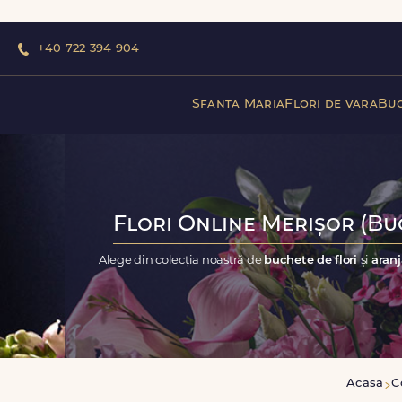
+40 722 394 904
Sfanta Maria
Flori de vara
Buc
Flori Online Merișor (Buc
Alege din colecția noastră de
buchete de flori
și
aranj
Acasa
C