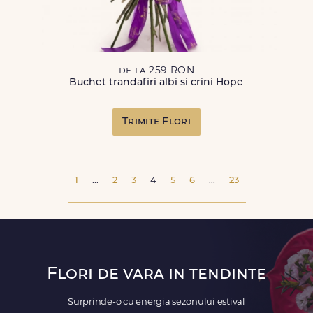
de la 259 RON
Buchet trandafiri albi si crini Hope
Trimite Flori
1
...
2
3
4
5
6
...
23
Flori de vara in tendinte
Surprinde-o cu energia sezonului estival