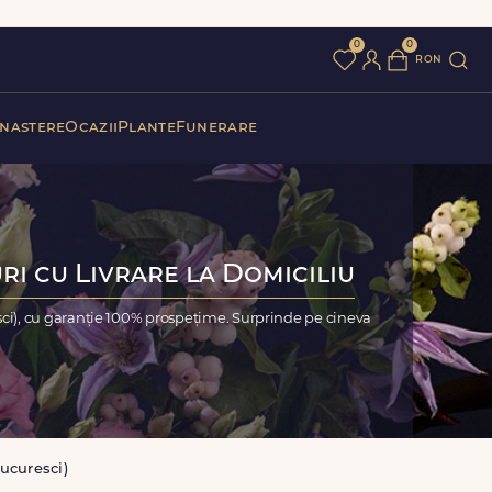
0
0
ron
 nastere
Ocazii
Plante
Funerare
ri cu Livrare la Domiciliu
sci), cu garanție 100% prospețime. Surprinde pe cineva
ucuresci)