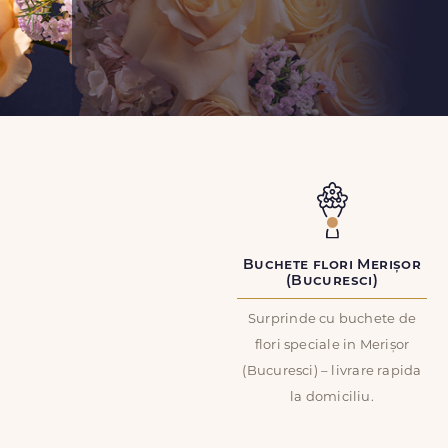
Buchete flori Merișor
(Bucuresci)
Surprinde cu buchete de
flori speciale in Merișor
(Bucuresci) – livrare rapida
la domiciliu.