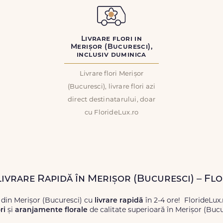
Livrare flori in
Merișor (Bucuresci),
inclusiv duminica
Livrare flori Merișor
(Bucuresci), livrare flori azi
direct destinatarului, doar
cu FlorideLux.ro
 Livrare Rapidă în Merișor (Bucuresci) – Fl
 din Merișor (Bucuresci) cu
livrare rapidă
în 2-4 ore! FlorideLux
ri
și
aranjamente florale
de calitate superioară în Merișor (Bucu