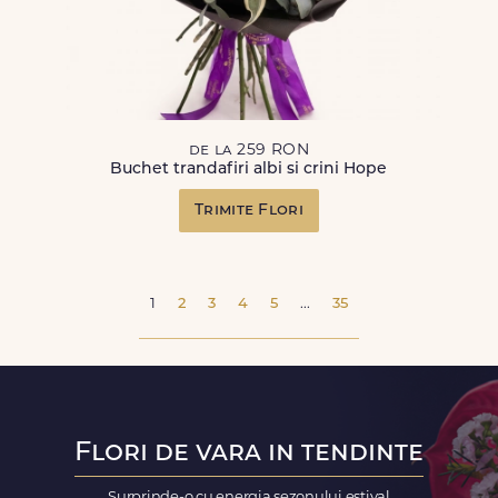
de la 259 RON
Buchet trandafiri albi si crini Hope
Trimite Flori
1
2
3
4
5
...
35
Flori de vara in tendinte
Surprinde-o cu energia sezonului estival