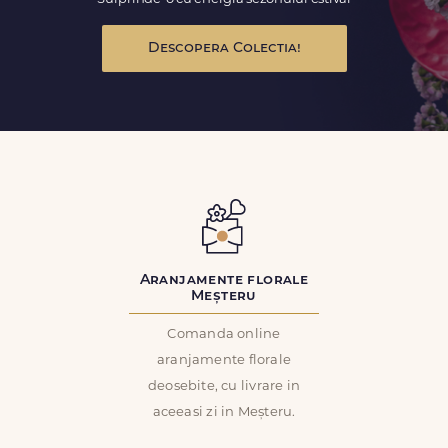
Descopera Colectia!
Aranjamente florale
Meșteru
Comanda online
aranjamente florale
deosebite, cu livrare in
aceeasi zi in Meșteru.