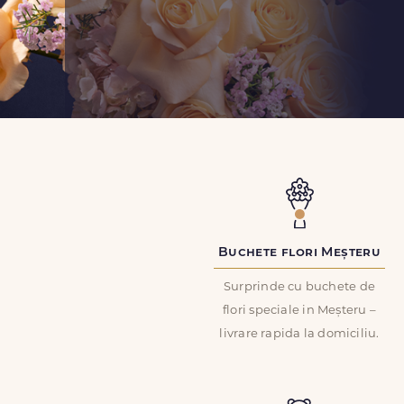
Buchete flori Meșteru
Surprinde cu buchete de
flori speciale in Meșteru –
livrare rapida la domiciliu.