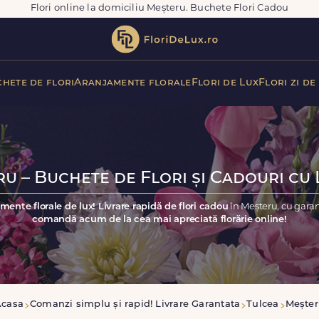
Flori online la domiciliu Meșteru. Buchete Flori Cadou
hete de flori
Aranjamente florale
Flori de Lux
Flori zi de
u – Buchete de Flori și Cadouri cu 
mente florale de lux! Livrare rapidă de flori cadou
în Meșteru, cu gara
comandă acum de la cea mai apreciată florărie online!
Acasa
Comanzi simplu și rapid! Livrare Garantata
Tulcea
Mește