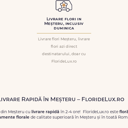
Livrare flori in
Meșteru, inclusiv
duminica
Livrare flori Meșteru, livrare
flori azi direct
destinatarului, doar cu
FlorideLux.ro
 Livrare Rapidă în Meșteru – FlorideLux.ro
 din Meșteru cu
livrare rapidă
în 2-4 ore! FlorideLux.ro este
flor
amente florale
de calitate superioară în Meșteru și în toată Rom