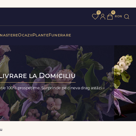
0
0
ron
 nastere
Ocazii
Plante
Funerare
Livrare la Domiciliu
nție 100% prospețime. Surprinde pe cineva drag astăzi –
ru