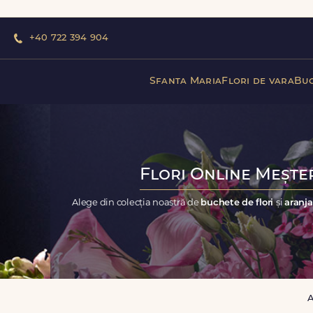
+40 722 394 904
Sfanta Maria
Flori de vara
Buc
Flori Online Meșter
Alege din colecția noastră de
buchete de flori
și
aranja