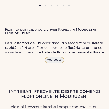
Flori la domiciliu cu Livrare Rapidă în Modruzeni –
FlorideLux.ro
Dăruiește
flori de lux
celor dragi din Modruzeni cu
livrare
rapidă
în 2-4 ore! FlorideLux.ro este
florăria ta online
de
încredere, livrând
buchete de flori
și
aranjamente florale
de calitate superioară în Modruzeni și în toată România.
Vezi toate
Alege dintr-o gamă largă de
flori
proaspete, pentru orice
ocazie, și comanda-le
online!
Cu FlorideLux.ro, primești
garanția unei livrări prompte și a unor
flori
care vor face
impresie.
Intrebari frecvente despre comenzi
Livrăm buchete de flori
chiar și în
weekend
, pentru ca tu
flori online in Modruzeni
să poți adresa un gest frumos atunci când ai nevoie.
Cele mai frecvente intrebari despre comenzi, cont si