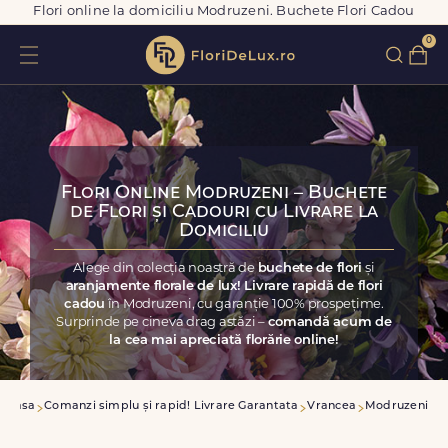
Flori online la domiciliu Modruzeni. Buchete Flori Cadou
0
Flori Online Modruzeni – Buchete
de Flori și Cadouri cu Livrare la
Domiciliu
Alege din colecția noastră de
buchete de flori
și
aranjamente florale de lux! Livrare rapidă de flori
cadou
în Modruzeni, cu garanție 100% prospețime.
Surprinde pe cineva drag astăzi –
comandă acum de
la cea mai apreciată florărie online!
Acasa
Comanzi simplu și rapid! Livrare Garantata
Vrancea
Modruzeni