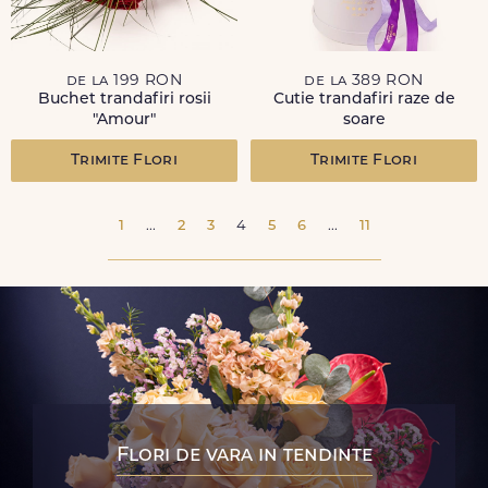
de la 199 RON
de la 389 RON
Buchet trandafiri rosii
Cutie trandafiri raze de
"Amour"
soare
Trimite Flori
Trimite Flori
1
...
2
3
4
5
6
...
11
Flori de vara in tendinte