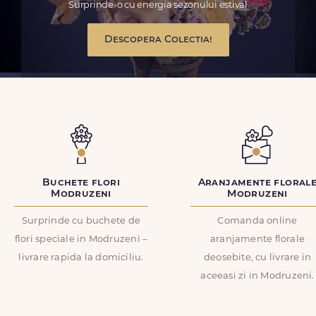
Surprinde-o cu energia sezonului estival
Descopera Colectia!
Buchete flori
Aranjamente floral
Modruzeni
Modruzeni
Surprinde cu buchete de
Comanda online
flori speciale in Modruzeni –
aranjamente florale
livrare rapida la domiciliu.
deosebite, cu livrare in
aceeasi zi in Modruzeni.