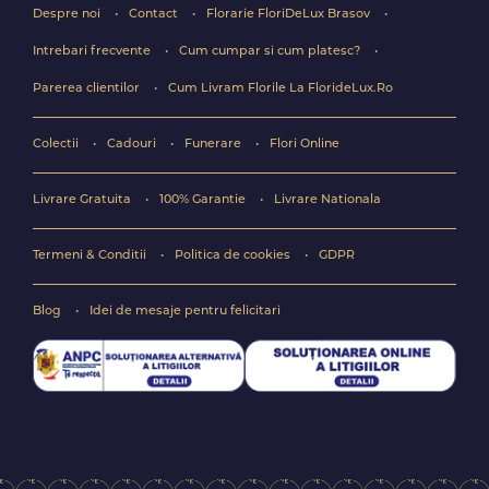
Despre noi
Contact
Florarie FloriDeLux Brasov
Intrebari frecvente
Cum cumpar si cum platesc?
Parerea clientilor
Cum Livram Florile La FlorideLux.Ro
Colectii
Cadouri
Funerare
Flori Online
Livrare Gratuita
100% Garantie
Livrare Nationala
Termeni & Conditii
Politica de cookies
GDPR
Blog
Idei de mesaje pentru felicitari