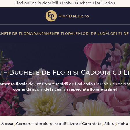
Flori online la domiciliu Mohu. Buchete Flori Cadou
hete de flori
Aranjamente florale
Flori de Lux
Flori zi de
– Buchete de Flori și Cadouri cu L
amente florale de lux! Livrare rapidă de flori cadou
în Mohu, cu garanț
comandă acum de la cea mai apreciată florărie online!
Acasa
Comanzi simplu și rapid! Livrare Garantata
Sibiu
Mohu