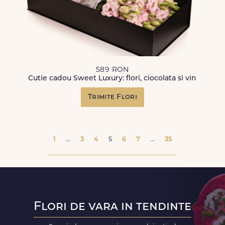
589 RON
Cutie cadou Sweet Luxury: flori, ciocolata si vin
Trimite Flori
1
...
3
4
5
6
7
...
35
Flori de vara in tendinte