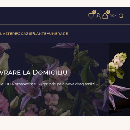
0
0
ron
 nastere
Ocazii
Plante
Funerare
ivrare la Domiciliu
ie 100% prospețime. Surprinde pe cineva drag astăzi –