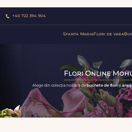
+40 722 394 904
Sfanta Maria
Flori de vara
Buc
Flori Online Mohu 
Alege din colecția noastră de
buchete de flori
și
aranj