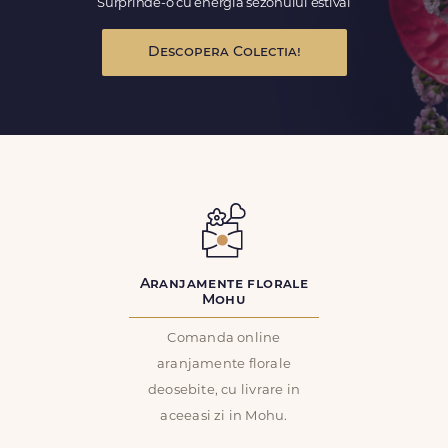
Surprinde-o cu energia sezonului estival
Descopera Colectia!
Aranjamente florale
Mohu
Comanda online
aranjamente florale
deosebite, cu livrare in
aceeasi zi in Mohu.