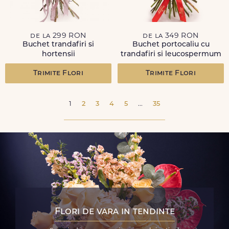
de la 299 RON
de la 349 RON
Buchet trandafiri si
Buchet portocaliu cu
hortensii
trandafiri si leucospermum
Trimite Flori
Trimite Flori
1
2
3
4
5
...
35
Flori de vara in tendinte