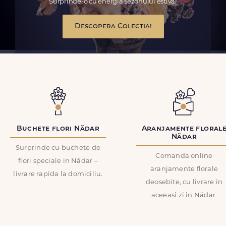
Surprinde-o cu energia sezonului estival
Descopera Colectia!
Buchete flori Nădar
Aranjamente floral
Nădar
Surprinde cu buchete de
Comanda online
flori speciale in Nădar –
aranjamente florale
livrare rapida la domiciliu.
deosebite, cu livrare in
aceeasi zi in Nădar.