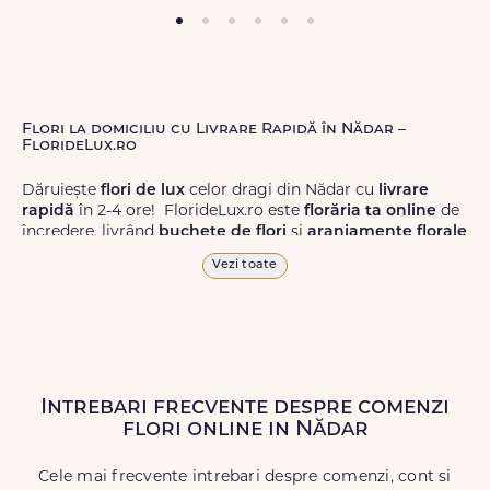
Flori la domiciliu cu Livrare Rapidă în Nădar –
FlorideLux.ro
Dăruiește
flori de lux
celor dragi din Nădar cu
livrare
rapidă
în 2-4 ore! FlorideLux.ro este
florăria ta online
de
încredere, livrând
buchete de flori
și
aranjamente florale
de calitate superioară în Nădar și în toată România.
Vezi toate
Alege dintr-o gamă largă de
flori
proaspete, pentru orice
ocazie, și comanda-le
online!
Cu FlorideLux.ro, primești
garanția unei livrări prompte și a unor
flori
care vor face
impresie.
Intrebari frecvente despre comenzi
Livrăm buchete de flori
chiar și în
weekend
, pentru ca tu
flori online in Nădar
să poți adresa un gest frumos atunci când ai nevoie.
Cele mai frecvente intrebari despre comenzi, cont si