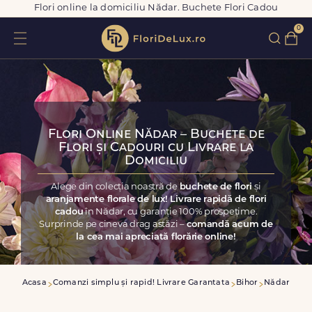
Flori online la domiciliu Nădar. Buchete Flori Cadou
0
Flori Online Nădar – Buchete de
Flori și Cadouri cu Livrare la
Domiciliu
Alege din colecția noastră de
buchete de flori
și
aranjamente florale de lux! Livrare rapidă de flori
cadou
în Nădar, cu garanție 100% prospețime.
Surprinde pe cineva drag astăzi –
comandă acum de
la cea mai apreciată florărie online!
Acasa
Comanzi simplu și rapid! Livrare Garantata
Bihor
Nădar