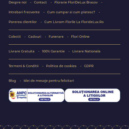
Despre noi
Contact
Florarie FloriDeLux Brasov
Intrebari frecvente
Cum cumpar si cum platesc?
Parerea clientilor
Cum Livram Florile La FlorideLux.Ro
Colectii
Cadouri
Funerare
Flori Online
Livrare Gratuita
100% Garantie
Livrare Nationala
Termeni & Conditii
Politica de cookies
GDPR
Blog
Idei de mesaje pentru felicitari