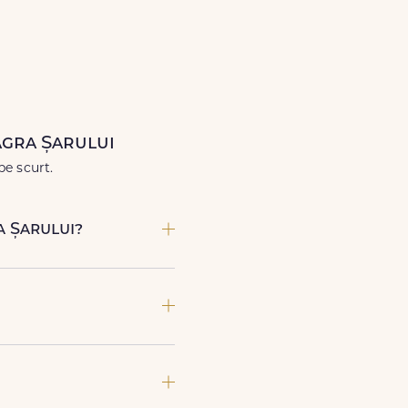
Lux.ro, primești garanția unei
când ai nevoie.
agra Șarului
pe scurt.
a Șarului?
poate preda comanda, te
imente speciale sau gesturi
si soiuri exotice, pe toate le