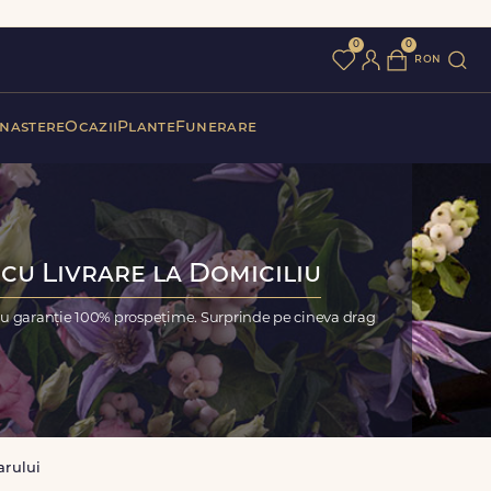
0
0
ron
 nastere
Ocazii
Plante
Funerare
cu Livrare la Domiciliu
cu garanție 100% prospețime. Surprinde pe cineva drag
arului