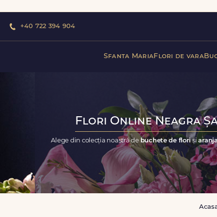
+40 722 394 904
Sfanta Maria
Flori de vara
Buc
Flori Online Neagra Șa
Alege din colecția noastră de
buchete de flori
și
aranja
Acas