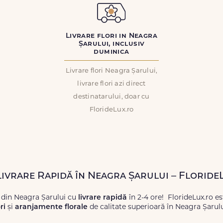
Livrare flori in Neagra
Șarului, inclusiv
duminica
Livrare flori Neagra Șarului,
livrare flori azi direct
destinatarului, doar cu
FlorideLux.ro
 Livrare Rapidă în Neagra Șarului – Floride
 din Neagra Șarului cu
livrare rapidă
în 2-4 ore! FlorideLux.ro e
ri
și
aranjamente florale
de calitate superioară în Neagra Șarulu