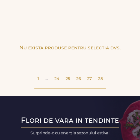
Nu exista produse pentru selectia dvs.
1
...
24
25
26
27
28
Flori de vara in tendinte
Surprinde-o cu energia sezonului estival