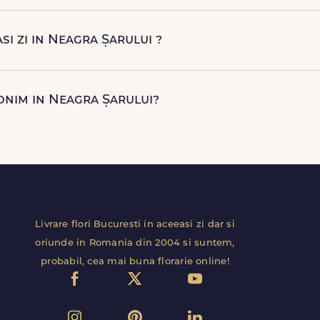
ei primi automat o notificare prin SMS (daca ai bifat aceasta opt
natar in Neagra Șarului. Astfel, esti mereu la curent cu statusul 
asi zi in Neagra Șarului ?
aceeasi zi in Neagra Șarului pentru comenzile plasate online, in lim
rect de curierii nostri proprii.
nonim in Neagra Șarului?
re anonima, iar destinatarul va primi comanda fara datele tal
ersonaliza.
Livrare flori Bucuresti in aceeasi zi dar si
oriunde in Romania din 2004 si suntem,
probabil, cea mai buna florarie online!