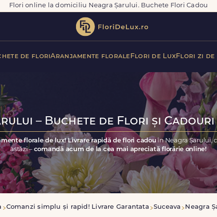
Flori online la domiciliu Neagra Șarului. Buchete Flori Cadou
hete de flori
Aranjamente florale
Flori de Lux
Flori zi de
rului – Buchete de Flori și Cadouri 
mente florale de lux! Livrare rapidă de flori cadou
în Neagra Șarului, 
astăzi –
comandă acum de la cea mai apreciată florărie online!
a
Comanzi simplu și rapid! Livrare Garantata
Suceava
Neagra Ș