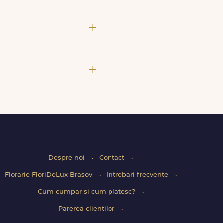
iune) si email, care confirma
comenzii tale.
ita intervalelor disponibile.
e. Mesajul de pe felicitare
Despre noi
Contact
Florarie FloriDeLux Brasov
Intrebari frecvente
Cum cumpar si cum platesc?
Parerea clientilor