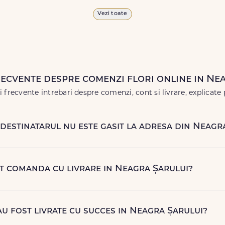
proaspete, pentru orice ocazie, și comanda-le
online!
Cu Floride
Vezi toate
 vor face impresie.
 în
weekend
, pentru ca tu să poți adresa un gest frumos atunci 
recvente despre comenzi flori online in Ne
 frecvente intrebari despre comenzi, cont si livrare, explicate 
 destinatarul nu este gasit la adresa din Neagr
 contacteze destinatarul la numarul de telefon oferit. Daca nu 
 rapida (reprogramare sau alta adresa in Neagra Șarului.
ot comanda cu livrare in Neagra Șarului?
njamente florale pentru aniversari, onomastici, sarbatori, even
ori naturale proaspete. De la clasicii trandafiri, la flori de sezon 
au fost livrate cu succes in Neagra Șarului?