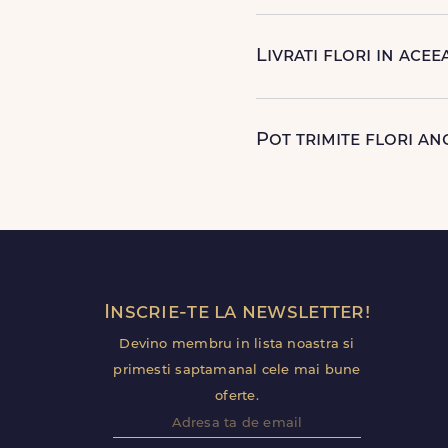
Dupa finalizarea livrarii, v
ca buchetul a ajuns la desti
Livrati flori in acee
Da, oferim livrare flori in 
Florile sunt livrate rapid, di
Pot trimite flori a
Da, poti opta pentru livra
ramane optional si il poti p
Inscrie-te la newsletter!
Devino membru in lista noastra si
primesti saptamanal cele mai bune
oferte.