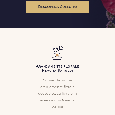
Descopera Colectia!
Aranjamente florale
Neagra Șarului
Comanda online
aranjamente florale
deosebite, cu livrare in
aceeasi zi in Neagra
Șarului.