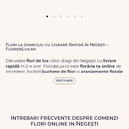
Flori la domiciliu cu Livrare Rapidă în Negești –
FlorideLux.ro
Dăruiește
flori de lux
celor dragi din Negești cu
livrare
rapidă
în 2-4 ore! FlorideLux.ro este
florăria ta online
de
încredere, livrând
buchete de flori
și
aranjamente florale
de calitate superioară în Negești și în toată România.
Vezi toate
Alege dintr-o gamă largă de
flori
proaspete, pentru orice
ocazie, și comanda-le
online!
Cu FlorideLux.ro, primești
garanția unei livrări prompte și a unor
flori
care vor face
impresie.
Intrebari frecvente despre comenzi
Livrăm buchete de flori
chiar și în
weekend
, pentru ca tu
flori online in Negești
să poți adresa un gest frumos atunci când ai nevoie.