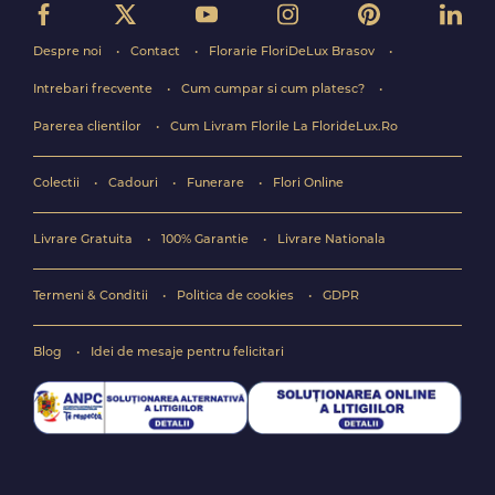
Despre noi
Contact
Florarie FloriDeLux Brasov
Intrebari frecvente
Cum cumpar si cum platesc?
Parerea clientilor
Cum Livram Florile La FlorideLux.Ro
Colectii
Cadouri
Funerare
Flori Online
Livrare Gratuita
100% Garantie
Livrare Nationala
Termeni & Conditii
Politica de cookies
GDPR
Blog
Idei de mesaje pentru felicitari