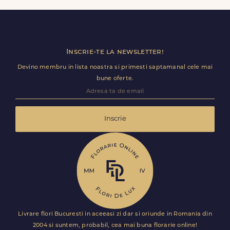
utile (nume receptie, etaj, salon) ca livrarea sa decurga
fara intarzieri.
Inscrie-te la newsletter!
Devino membru in lista noastra si primesti saptamanal cele mai
bune oferte.
Inscrie
Livrare flori Bucuresti in aceeasi zi dar si oriunde in Romania din
2004 si suntem, probabil, cea mai buna florarie online!