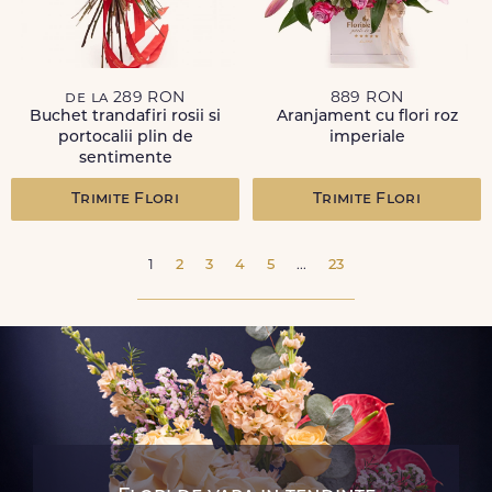
de la 289 RON
889 RON
Buchet trandafiri rosii si
Aranjament cu flori roz
portocalii plin de
imperiale
sentimente
Trimite Flori
Trimite Flori
1
2
3
4
5
...
23