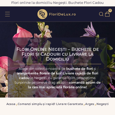
Flori online la domiciliu Negești. Buchete Flori Cadou
0
Flori Online Negești – Buchete de
Flori și Cadouri cu Livrare la
Domiciliu
Alege din colecția noastră de
buchete de flori
și
aranjamente florale de lux! Livrare rapidă de flori
cadou
în Negești, cu garanție 100% prospețime.
Surprinde pe cineva drag astăzi –
comandă acum de
la cea mai apreciată florărie online!
Acasa
Comanzi simplu și rapid! Livrare Garantata
Arges
Negești