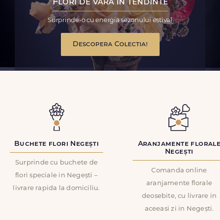
Flori de vara in tendinte
Surprinde-o cu energia sezonului estival
Descopera Colectia!
Buchete flori Negești
Aranjamente floral
Negești
Surprinde cu buchete de
Comanda online
flori speciale in Negești –
aranjamente florale
livrare rapida la domiciliu.
deosebite, cu livrare in
aceeasi zi in Negești.