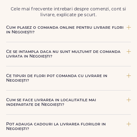
Cele mai frecvente intrebari despre comenzi, cont si
livrare, explicate pe scurt.
Cum plasez o comanda online pentru livrare flori
in Negoiești?
Comanda se plaseaza online, rapid si simplu, alegand
produsul dorit, data si intervalul de livrare si adresa din
Ce se intampla daca nu sunt multumit de comanda
Negoiești. sau poti plasa comanda telefonic, la nr. +40 722
livrata in Negoiești?
394 904.
FloriDeLux ofera garantie 100% multumit sau banii inapoi,
astfel incat poti comanda fara griji.
Ce tipuri de flori pot comanda cu livrare in
Negoiești?
Poti comanda buchete si aranjamente florale pentru
aniversari, onomastici, sarbatori, evenimente speciale sau
Cum se face livrarea in localitatile mai
gesturi spontane, toate create din flori naturale proaspete.
indepartate de Negoiești?
De la clasicii trandafiri, la flori de sezon si soiuri exotice,
pe toate le gasesti pe floridelux.ro.
Pentru localitatile indepartate, livrarea se face prin curierii
nostri dedicati sau ai optiunea de livrare la cutie, prin
Pot adauga cadouri la livrarea florilor in
firma de curierat, cu un cost mai avantajos si ambalare
Negoiești?
speciala pentru transport sigur.