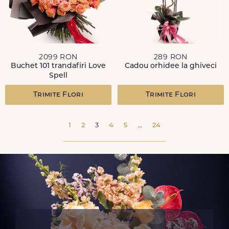
2099 RON
289 RON
Buchet 101 trandafiri Love
Cadou orhidee la ghiveci
Spell
Trimite Flori
Trimite Flori
1
2
3
4
5
...
24