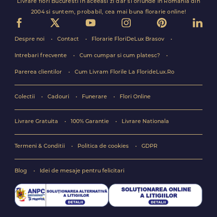
Livrare flori Bucuresti in aceeasi zi dar si oriunde in Romania din
2004 si suntem, probabil, cea mai buna florarie online!
Despre noi
Contact
Florarie FloriDeLux Brasov
Intrebari frecvente
Cum cumpar si cum platesc?
Parerea clientilor
Cum Livram Florile La FlorideLux.Ro
Colectii
Cadouri
Funerare
Flori Online
Livrare Gratuita
100% Garantie
Livrare Nationala
Termeni & Conditii
Politica de cookies
GDPR
Blog
Idei de mesaje pentru felicitari