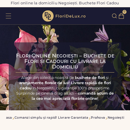
Flori online la domiciliu Negoiești. Buchete Flori Cadou
0
Flori Online Negoiești – Buchete de
Flori și Cadouri cu Livrare la
Domiciliu
Alege din colecția noastră de
buchete de flori
și
aranjamente florale de lux! Livrare rapidă de flori
cadou
în Negoiești, cu garanție 100% prospețime.
Surprinde pe cineva drag astăzi –
comandă acum de
la cea mai apreciată florărie online!
Acasa
Comanzi simplu și rapid! Livrare Garantata
Prahova
Negoiești