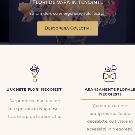
Flori de vara in tendinte
Surprinde-o cu energia sezonului estival
Descopera Colectia!
Buchete flori Negoiești
Aranjamente floral
Negoiești
Surprinde cu buchete de
Comanda online
flori speciale in Negoiești –
aranjamente florale
livrare rapida la domiciliu.
deosebite, cu livrare in
aceeasi zi in Negoiești.