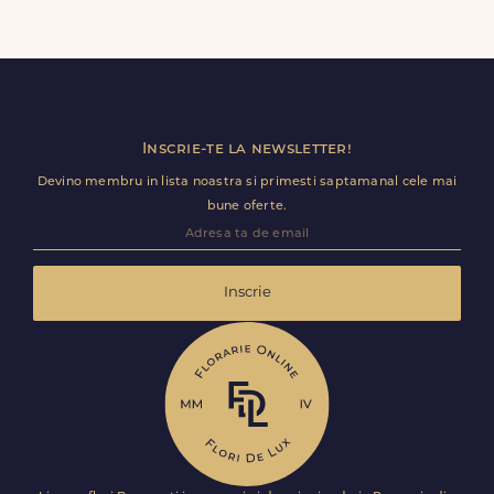
Da, poti adauga cadouri precum ciocolata, vin, sampanie,
baloane, ursuleti de plus, torturi sau alte produse
premium direct in cosul de cumparaturi.
Inscrie-te la newsletter!
Devino membru in lista noastra si primesti saptamanal cele mai
bune oferte.
Inscrie