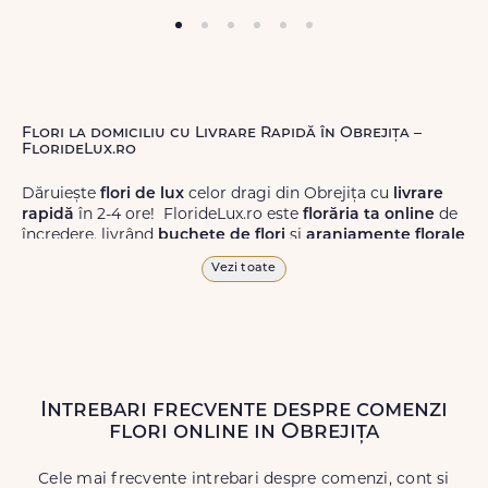
Flori la domiciliu cu Livrare Rapidă în Obrejița –
FlorideLux.ro
Dăruiește
flori de lux
celor dragi din Obrejița cu
livrare
rapidă
în 2-4 ore! FlorideLux.ro este
florăria ta online
de
încredere, livrând
buchete de flori
și
aranjamente florale
de calitate superioară în Obrejița și în toată România.
Vezi toate
Alege dintr-o gamă largă de
flori
proaspete, pentru orice
ocazie, și comanda-le
online!
Cu FlorideLux.ro, primești
garanția unei livrări prompte și a unor
flori
care vor face
impresie.
Intrebari frecvente despre comenzi
Livrăm buchete de flori
chiar și în
weekend
, pentru ca tu
flori online in Obrejița
să poți adresa un gest frumos atunci când ai nevoie.
Cele mai frecvente intrebari despre comenzi, cont si