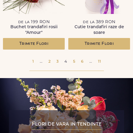
de la 199 RON
de la 389 RON
Buchet trandafiri rosii
Cutie trandafiri raze de
"Amour"
soare
Trimite Flori
Trimite Flori
1
...
2
3
4
5
6
...
11
Flori de vara in tendinte