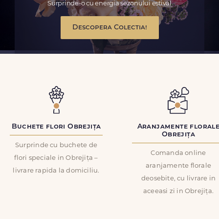
Surprinde-o cu energia sezonului estival
Descopera Colectia!
Buchete flori Obrejița
Aranjamente floral
Obrejița
Surprinde cu buchete de
Comanda online
flori speciale in Obrejița –
aranjamente florale
livrare rapida la domiciliu.
deosebite, cu livrare in
aceeasi zi in Obrejița.