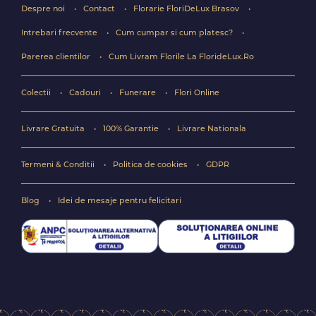
Despre noi
Contact
Florarie FloriDeLux Brasov
Intrebari frecvente
Cum cumpar si cum platesc?
Parerea clientilor
Cum Livram Florile La FlorideLux.Ro
Colectii
Cadouri
Funerare
Flori Online
Livrare Gratuita
100% Garantie
Livrare Nationala
Termeni & Conditii
Politica de cookies
GDPR
Blog
Idei de mesaje pentru felicitari