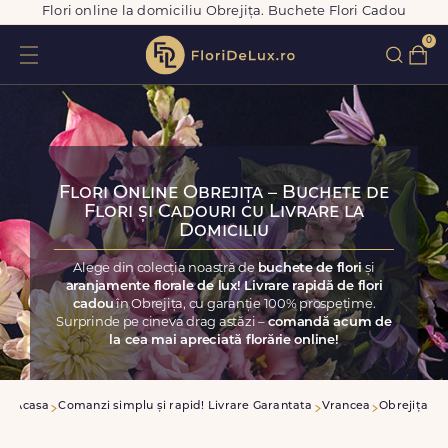
Flori online la domiciliu Obrejița. Buchete Flori Cadou
0
Flori Online Obrejița – Buchete de
Flori și Cadouri cu Livrare la
Domiciliu
Alege din colecția noastră de
buchete de flori
și
aranjamente florale de lux! Livrare rapidă de flori
cadou
în Obrejița, cu garanție 100% prospețime.
Surprinde pe cineva drag astăzi –
comandă acum de
la cea mai apreciată florărie online!
Acasa
Comanzi simplu și rapid! Livrare Garantata
Vrancea
Obrejița