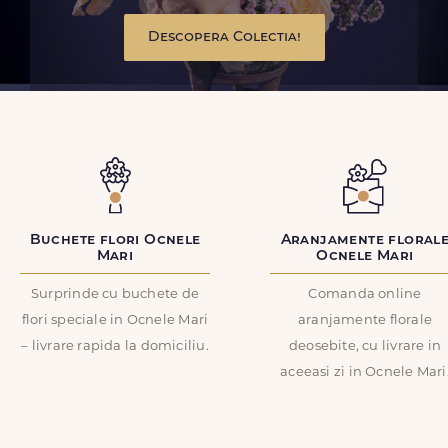
Descopera Colectia!
Buchete flori Ocnele
Aranjamente floral
Mari
Ocnele Mari
Surprinde cu buchete de
Comanda online
flori speciale in Ocnele Mari
aranjamente florale
– livrare rapida la domiciliu.
deosebite, cu livrare in
aceeasi zi in Ocnele Mari