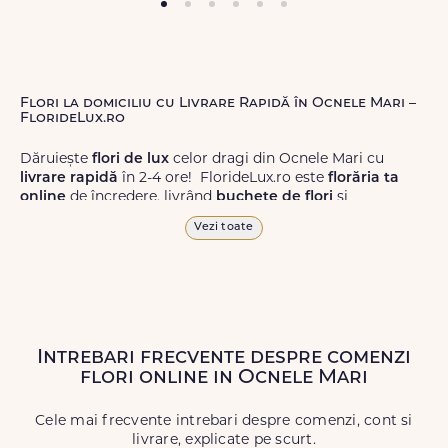
Flori la domiciliu cu Livrare Rapidă în Ocnele Mari –
FlorideLux.ro
Dăruiește
flori de lux
celor dragi din Ocnele Mari cu
livrare rapidă
în 2-4 ore! FlorideLux.ro este
florăria ta
online
de încredere, livrând
buchete de flori
și
aranjamente florale
de calitate superioară în Ocnele Mari
Vezi toate
și în toată România.
Alege dintr-o gamă largă de
flori
proaspete, pentru orice
ocazie, și comanda-le
online!
Cu FlorideLux.ro, primești
garanția unei livrări prompte și a unor
flori
care vor face
impresie.
Intrebari frecvente despre comenzi
flori online in Ocnele Mari
Livrăm buchete de flori
chiar și în
weekend
, pentru ca tu
să poți adresa un gest frumos atunci când ai nevoie.
Cele mai frecvente intrebari despre comenzi, cont si
livrare, explicate pe scurt.