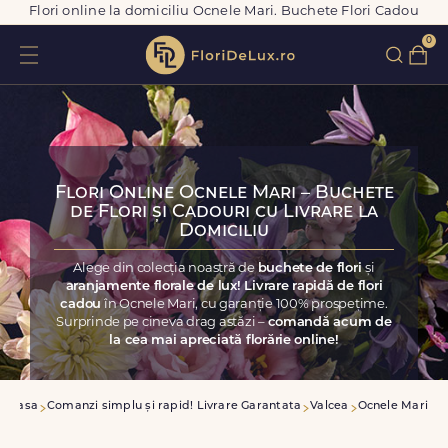
Flori online la domiciliu Ocnele Mari. Buchete Flori Cadou
0
Flori Online Ocnele Mari – Buchete
de Flori și Cadouri cu Livrare la
Domiciliu
Alege din colecția noastră de
buchete de flori
și
aranjamente florale de lux! Livrare rapidă de flori
cadou
în Ocnele Mari, cu garanție 100% prospețime.
Surprinde pe cineva drag astăzi –
comandă acum de
la cea mai apreciată florărie online!
Acasa
Comanzi simplu și rapid! Livrare Garantata
Valcea
Ocnele Mari