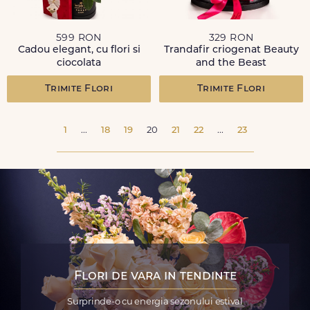
599 RON
329 RON
Cadou elegant, cu flori si
Trandafir criogenat Beauty
ciocolata
and the Beast
Trimite Flori
Trimite Flori
1
...
18
19
20
21
22
...
23
Flori de vara in tendinte
Surprinde-o cu energia sezonului estival