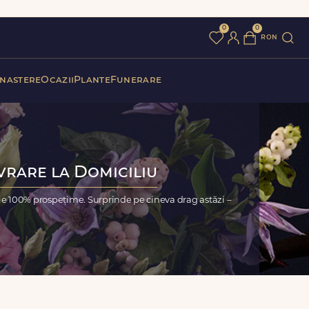
0
0
ron
 nastere
Ocazii
Plante
Funerare
vrare la Domiciliu
ie 100% prospețime. Surprinde pe cineva drag astăzi –