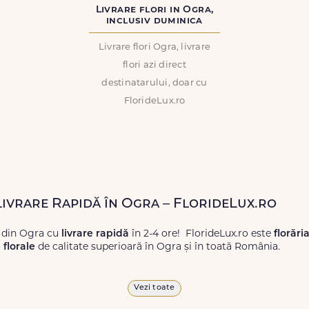
Livrare flori in Ogra,
inclusiv duminica
Livrare flori Ogra, livrare
flori azi direct
destinatarului, doar cu
FlorideLux.ro
 Livrare Rapidă în Ogra – FlorideLux.ro
 din Ogra cu
livrare rapidă
în 2-4 ore! FlorideLux.ro este
florări
florale
de calitate superioară în Ogra și în toată România.
proaspete, pentru orice ocazie, și comanda-le
online!
Cu Floride
Vezi toate
 vor face impresie.