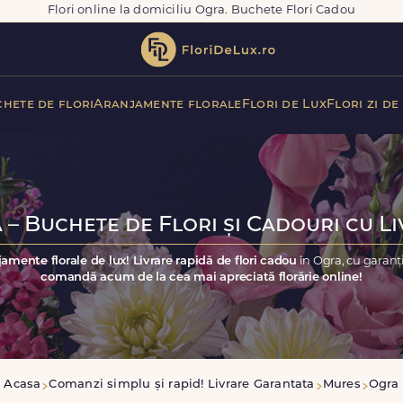
Flori online la domiciliu Ogra. Buchete Flori Cadou
hete de flori
Aranjamente florale
Flori de Lux
Flori zi de
 – Buchete de Flori și Cadouri cu Li
jamente florale de lux! Livrare rapidă de flori cadou
în Ogra, cu garanț
comandă acum de la cea mai apreciată florărie online!
Acasa
Comanzi simplu și rapid! Livrare Garantata
Mures
Ogra