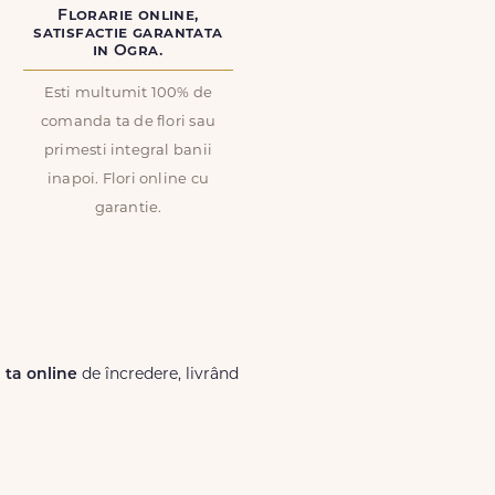
Florarie online,
satisfactie garantata
in Ogra.
Esti multumit 100% de
comanda ta de flori sau
primesti integral banii
inapoi. Flori online cu
garantie.
a ta online
de încredere, livrând
Lux.ro, primești garanția unei