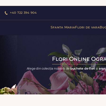
+40 722 394 904
Sfanta Maria
Flori de vara
Buc
Flori Online Ogra
Alege din colecția noastră de
buchete de flori
și
aran