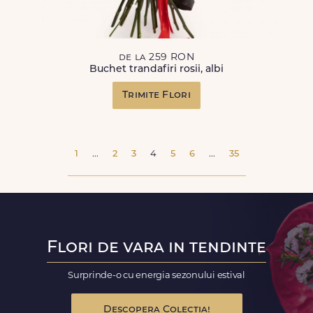
de la 259 RON
Buchet trandafiri rosii, albi
Trimite Flori
1
...
2
3
4
5
6
...
35
Flori de vara in tendinte
Surprinde-o cu energia sezonului estival
Descopera Colectia!