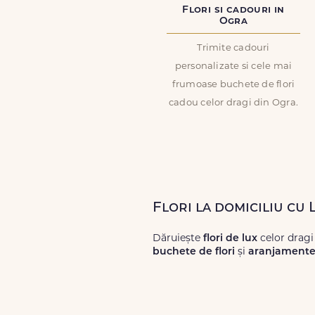
Flori si cadouri in
Ogra
Trimite cadouri
personalizate si cele mai
frumoase buchete de flori
cadou celor dragi din Ogra.
Flori la domiciliu cu
Dăruiește
flori de lux
celor dragi
buchete de flori
și
aranjamente 
Alege dintr-o gamă largă de
flori
livrări prompte și a unor
flori
care