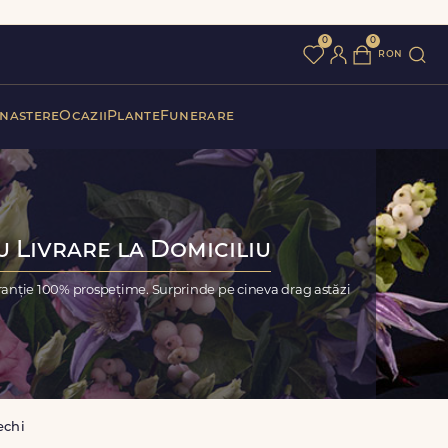
0
0
ron
 nastere
Ocazii
Plante
Funerare
u Livrare la Domiciliu
aranție 100% prospețime. Surprinde pe cineva drag astăzi
echi