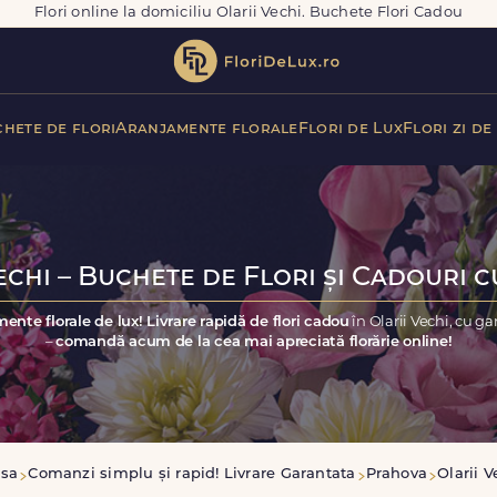
Flori online la domiciliu Olarii Vechi. Buchete Flori Cadou
hete de flori
Aranjamente florale
Flori de Lux
Flori zi de
echi – Buchete de Flori și Cadouri c
ente florale de lux! Livrare rapidă de flori cadou
în Olarii Vechi, cu g
–
comandă acum de la cea mai apreciată florărie online!
sa
Comanzi simplu și rapid! Livrare Garantata
Prahova
Olarii V