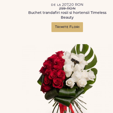
de la 207,20 RON
259 RON
Buchet trandafiri rosii si hortensii Timeless
Beauty
Trimite Flori