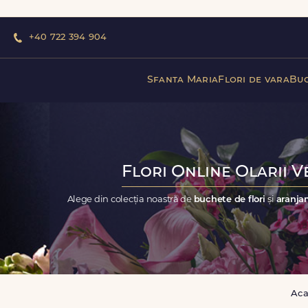
+40 722 394 904
Sfanta Maria
Flori de vara
Buc
Flori Online Olarii V
Alege din colecția noastră de
buchete de flori
și
aranjam
Aca