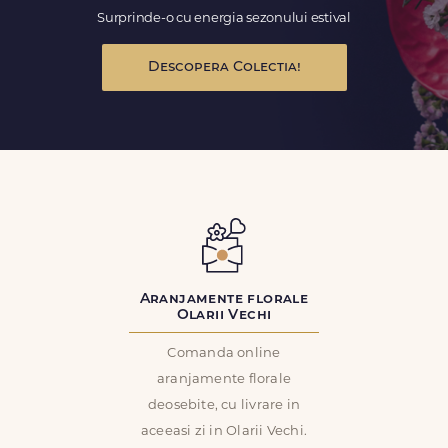
Surprinde-o cu energia sezonului estival
Descopera Colectia!
Aranjamente florale
Olarii Vechi
Comanda online
aranjamente florale
deosebite, cu livrare in
aceeasi zi in Olarii Vechi.