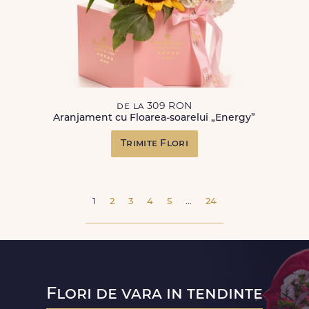
de la 309 RON
Aranjament cu Floarea-soarelui „Energy”
Trimite Flori
1
2
3
4
5
...
24
Flori de vara in tendinte