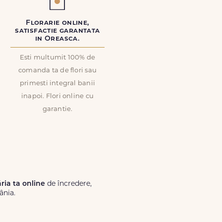
Florarie online,
satisfactie garantata
in Oreasca.
Esti multumit 100% de
comanda ta de flori sau
primesti integral banii
inapoi. Flori online cu
garantie.
ăria ta online
de încredere,
ânia.
Lux.ro, primești garanția unei