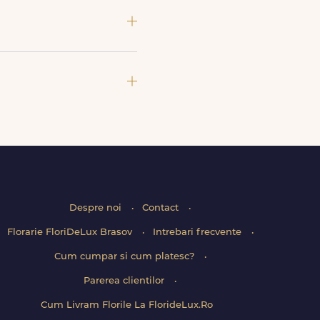
si soiuri exotice, pe toate le
a asigura manipulare corecta,
ervalelor disponibile. Florile
Despre noi
Contact
Florarie FloriDeLux Brasov
Intrebari frecvente
Cum cumpar si cum platesc?
Parerea clientilor
Cum Livram Florile La FlorideLux.Ro