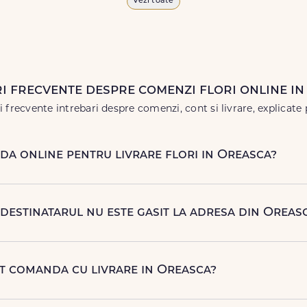
Vezi toate
 vor face impresie.
 în
weekend
, pentru ca tu să poți adresa un gest frumos atunci 
i frecvente despre comenzi flori online i
 frecvente intrebari despre comenzi, cont si livrare, explicate 
a online pentru livrare flori in Oreasca?
 rapid si simplu, alegand produsul dorit, data si intervalul de li
fonic, la nr. +40 722 394 904.
 destinatarul nu este gasit la adresa din Oreas
 contacteze destinatarul la numarul de telefon oferit. Daca nu 
 rapida (reprogramare sau alta adresa in Oreasca.
ot comanda cu livrare in Oreasca?
njamente florale pentru aniversari, onomastici, sarbatori, even