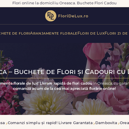
Flori online la domiciliu Oreasca. Buchete Flori Cadou
hete de flori
Aranjamente florale
Flori de Lux
Flori zi de
a – Buchete de Flori și Cadouri cu 
mente florale de lux! Livrare rapidă de flori cadou
în Oreasca, cu gara
comandă acum de la cea mai apreciată florărie online!
asa
Comanzi simplu și rapid! Livrare Garantata
Dambovita
Orea