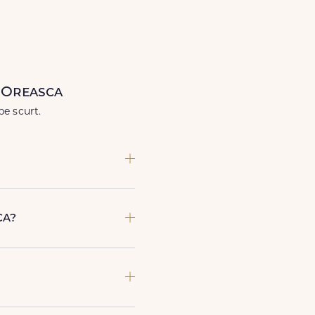
când ai nevoie.
n Oreasca
pe scurt.
vrare si adresa din Oreasca.
ca?
poate preda comanda, te
imente speciale sau gesturi