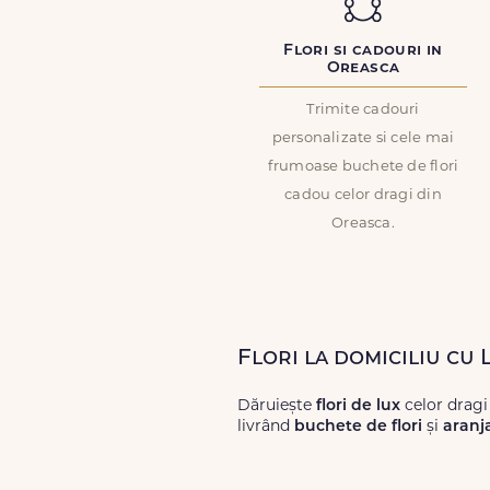
Flori si cadouri in
Oreasca
Trimite cadouri
personalizate si cele mai
frumoase buchete de flori
cadou celor dragi din
Oreasca.
Flori la domiciliu cu
Dăruiește
flori de lux
celor dragi
livrând
buchete de flori
și
aranj
Alege dintr-o gamă largă de
flori