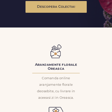
Descopera Colectia!
Aranjamente florale
Oreasca
Comanda online
aranjamente florale
deosebite, cu livrare in
aceeasi zi in Oreasca.