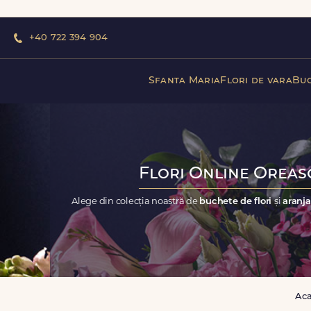
+40 722 394 904
Sfanta Maria
Flori de vara
Buc
Flori Online Oreasc
Alege din colecția noastră de
buchete de flori
și
aranja
Ac