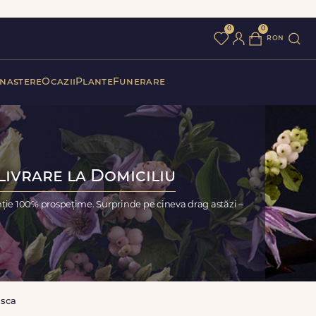
0
0
ron
 nastere
Ocazii
Plante
Funerare
Livrare la Domiciliu
nție 100% prospețime. Surprinde pe cineva drag astăzi –
sca