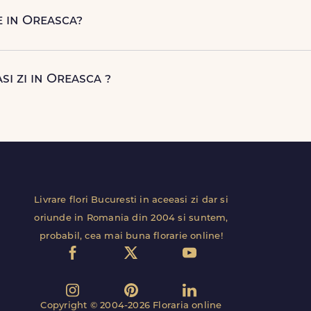
ori naturale proaspete. De la clasicii trandafiri, la flori de sezon 
e in Oreasca?
rieri proprii FloriDeLux, si prin parteneri de incredere, pentru 
a premium la livrare.
asi zi in Oreasca ?
ceeasi zi in Oreasca pentru comenzile plasate online, in limita int
curierii nostri proprii.
Livrare flori Bucuresti in aceeasi zi dar si
oriunde in Romania din 2004 si suntem,
probabil, cea mai buna florarie online!
Copyright © 2004-2026 Floraria online