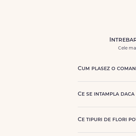
livrări prompte și a unor
flori
care
Livrăm buchete de flori
chiar și
Intrebar
Cele mai
Cum plasez o comand
Comanda se plaseaza online,
sau poti plasa comanda tele
Ce se intampla daca
Curierul nostru incearca sa
contactam pentru o solutie
Ce tipuri de flori p
Poti comanda buchete si ara