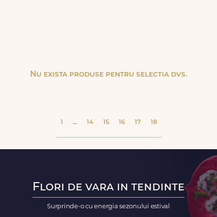
Nu exista produse pentru selectia dvs.
1
...
14
15
16
17
18
Flori de vara in tendinte
Surprinde-o cu energia sezonului estival