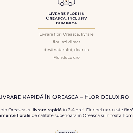
Livrare flori in
Oreasca, inclusiv
duminica
Livrare flori Oreasca, livrare
flori azi direct
destinatarului, doar cu
FlorideLux.ro
 Livrare Rapidă în Oreasca – FlorideLux.ro
 din Oreasca cu
livrare rapidă
în 2-4 ore! FlorideLux.ro este
flor
amente florale
de calitate superioară în Oreasca și în toată Rom
proaspete, pentru orice ocazie, și comanda-le
online!
Cu Floride