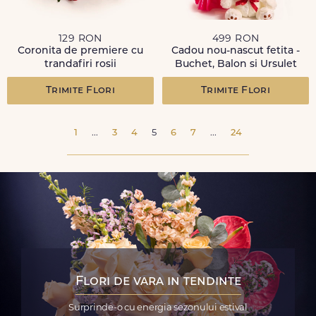
129 RON
499 RON
Coronita de premiere cu
Cadou nou-nascut fetita -
trandafiri rosii
Buchet, Balon si Ursulet
Trimite Flori
Trimite Flori
1
...
3
4
5
6
7
...
24
Flori de vara in tendinte
Surprinde-o cu energia sezonului estival