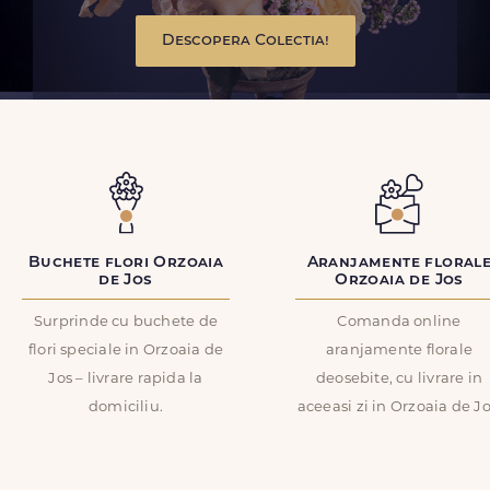
Descopera Colectia!
Buchete flori Orzoaia
Aranjamente floral
de Jos
Orzoaia de Jos
Surprinde cu buchete de
Comanda online
flori speciale in Orzoaia de
aranjamente florale
Jos – livrare rapida la
deosebite, cu livrare in
domiciliu.
aceeasi zi in Orzoaia de Jo