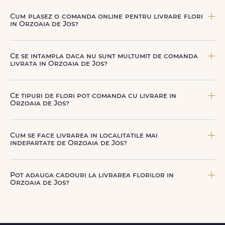
Cum plasez o comanda online pentru livrare flori
in Orzoaia de Jos?
Comanda se plaseaza online, rapid si simplu, alegand
produsul dorit, data si intervalul de livrare si adresa din
Ce se intampla daca nu sunt multumit de comanda
Orzoaia de Jos. sau poti plasa comanda telefonic, la nr.
livrata in Orzoaia de Jos?
+40 722 394 904.
FloriDeLux ofera garantie 100% multumit sau banii inapoi,
astfel incat poti comanda fara griji.
Ce tipuri de flori pot comanda cu livrare in
Orzoaia de Jos?
Poti comanda buchete si aranjamente florale pentru
aniversari, onomastici, sarbatori, evenimente speciale sau
Cum se face livrarea in localitatile mai
gesturi spontane, toate create din flori naturale proaspete.
indepartate de Orzoaia de Jos?
De la clasicii trandafiri, la flori de sezon si soiuri exotice,
pe toate le gasesti pe floridelux.ro.
Pentru localitatile indepartate, livrarea se face prin curierii
nostri dedicati sau ai optiunea de livrare la cutie, prin
Pot adauga cadouri la livrarea florilor in
firma de curierat, cu un cost mai avantajos si ambalare
Orzoaia de Jos?
speciala pentru transport sigur.
Da, poti adauga cadouri precum ciocolata, vin, sampanie,
baloane, ursuleti de plus, torturi sau alte produse
premium direct in cosul de cumparaturi.