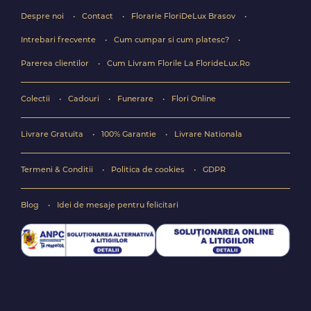
Despre noi
Contact
Florarie FloriDeLux Brasov
Intrebari frecvente
Cum cumpar si cum platesc?
Parerea clientilor
Cum Livram Florile La FlorideLux.Ro
Colectii
Cadouri
Funerare
Flori Online
Livrare Gratuita
100% Garantie
Livrare Nationala
Termeni & Conditii
Politica de cookies
GDPR
Blog
Idei de mesaje pentru felicitari