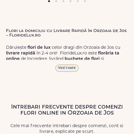
Flori la domiciliu cu Livrare Rapidă în Orzoaia de Jos
– FlorideLux.ro
Dăruiește
flori de lux
celor dragi din Orzoaia de Jos cu
livrare rapidă
în 2-4 ore! FlorideLux.ro este
florăria ta
online
de încredere, livrând
buchete de flori
și
aranjamente florale
de calitate superioară în Orzoaia de
Vezi toate
Jos și în toată România.
Alege dintr-o gamă largă de
flori
proaspete, pentru orice
ocazie, și comanda-le
online!
Cu FlorideLux.ro, primești
garanția unei livrări prompte și a unor
flori
care vor face
impresie.
Intrebari frecvente despre comenzi
flori online in Orzoaia de Jos
Livrăm buchete de flori
chiar și în
weekend
, pentru ca tu
să poți adresa un gest frumos atunci când ai nevoie.
Cele mai frecvente intrebari despre comenzi, cont si
livrare, explicate pe scurt.