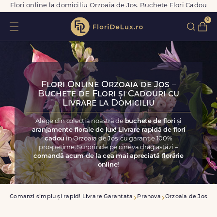
Flori online la domiciliu Orzoaia de Jos. Buchete Flori Cadou
0
Flori Online Orzoaia de Jos –
Buchete de Flori și Cadouri cu
Livrare la Domiciliu
Alege din colecția noastră de
buchete de flori
și
aranjamente florale de lux! Livrare rapidă de flori
cadou
în Orzoaia de Jos, cu garanție 100%
prospețime. Surprinde pe cineva drag astăzi –
comandă acum de la cea mai apreciată florărie
online!
sa
Comanzi simplu și rapid! Livrare Garantata
Prahova
Orzoaia de Jos