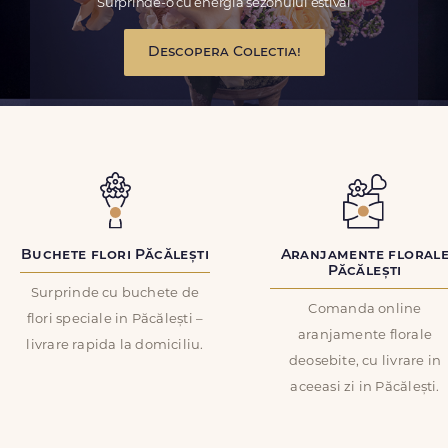
Surprinde-o cu energia sezonului estival
Descopera Colectia!
Buchete flori Păcălești
Aranjamente floral
Păcălești
Surprinde cu buchete de
Comanda online
flori speciale in Păcălești –
aranjamente florale
livrare rapida la domiciliu.
deosebite, cu livrare in
aceeasi zi in Păcălești.