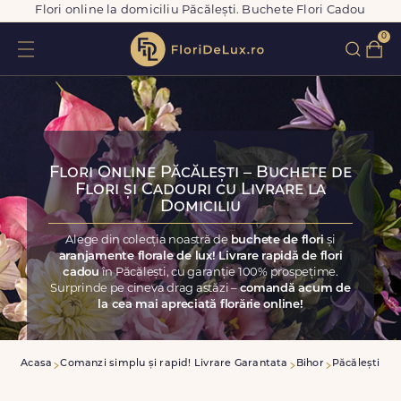
Flori online la domiciliu Păcălești. Buchete Flori Cadou
0
Flori Online Păcălești – Buchete de
Flori și Cadouri cu Livrare la
Domiciliu
Alege din colecția noastră de
buchete de flori
și
aranjamente florale de lux! Livrare rapidă de flori
cadou
în Păcălești, cu garanție 100% prospețime.
Surprinde pe cineva drag astăzi –
comandă acum de
la cea mai apreciată florărie online!
Acasa
Comanzi simplu și rapid! Livrare Garantata
Bihor
Păcălești