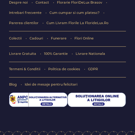
Despre noi
Contact
Florarie FloriDeLux Brasov
Intrebari frecvente
Cum cumpar si cum platesc?
Parerea clientilor
Cum Livram Florile La FlorideLux.Ro
Colectii
Cadouri
Funerare
Flori Online
Livrare Gratuita
100% Garantie
Livrare Nationala
Termeni & Conditii
Politica de cookies
GDPR
Blog
Idei de mesaje pentru felicitari