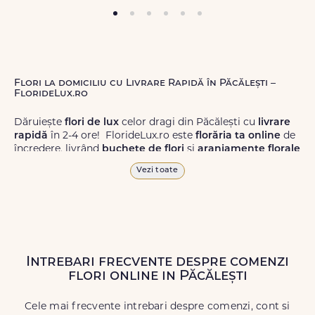
Flori la domiciliu cu Livrare Rapidă în Păcălești –
FlorideLux.ro
Dăruiește
flori de lux
celor dragi din Păcălești cu
livrare
rapidă
în 2-4 ore! FlorideLux.ro este
florăria ta online
de
încredere, livrând
buchete de flori
și
aranjamente florale
de calitate superioară în Păcălești și în toată România.
Vezi toate
Alege dintr-o gamă largă de
flori
proaspete, pentru orice
ocazie, și comanda-le
online!
Cu FlorideLux.ro, primești
garanția unei livrări prompte și a unor
flori
care vor face
impresie.
Intrebari frecvente despre comenzi
Livrăm buchete de flori
chiar și în
weekend
, pentru ca tu
flori online in Păcălești
să poți adresa un gest frumos atunci când ai nevoie.
Cele mai frecvente intrebari despre comenzi, cont si