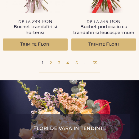
de la 299 RON
de la 349 RON
Buchet trandafiri si
Buchet portocaliu cu
hortensii
trandafiri si leucospermum
Trimite Flori
Trimite Flori
1
2
3
4
5
...
35
Flori de vara in tendinte