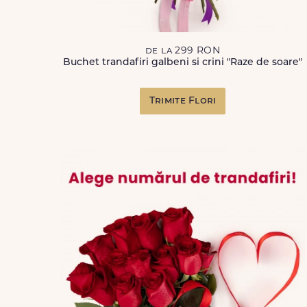
de la 299 RON
Buchet trandafiri galbeni si crini "Raze de soare"
Trimite Flori