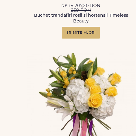
de la 207,20 RON
259 RON
Buchet trandafiri rosii si hortensii Timeless
Beauty
Trimite Flori