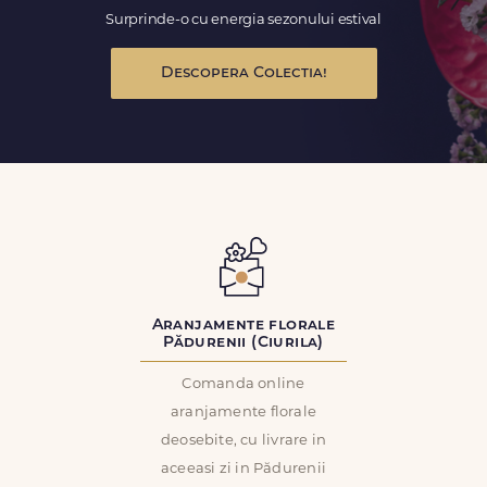
Surprinde-o cu energia sezonului estival
Descopera Colectia!
Aranjamente florale
Pădurenii (Ciurila)
Comanda online
aranjamente florale
deosebite, cu livrare in
aceeasi zi in Pădurenii