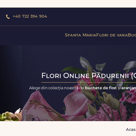
+40 722 394 904
Sfanta Maria
Flori de vara
Buc
Flori Online Pădurenii (C
Alege din colecția noastră de
buchete de flori
și
aranjam
Acas