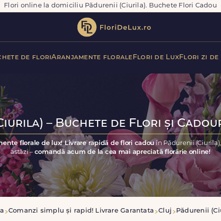
Flori online la domiciliu Pădurenii (Ciurila). Buchete Flori Cadou
hete de flori
Aranjamente florale
Flori de Lux
Flori zi de
iurila) – Buchete de Flori și Cadou
ente florale de lux! Livrare rapidă de flori cadou
în Pădurenii (Ciurila
astăzi –
comandă acum de la cea mai apreciată florărie online!
a
Comanzi simplu și rapid! Livrare Garantata
Cluj
Pădurenii (Ci