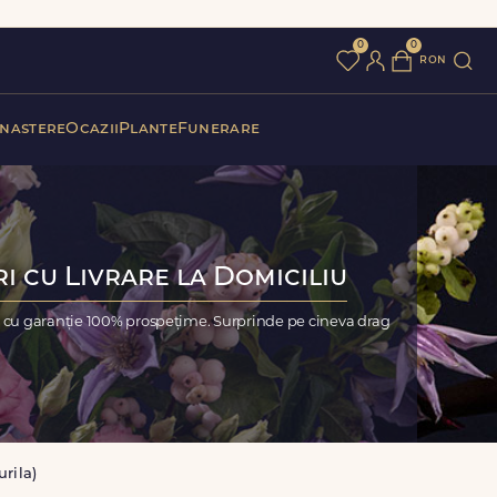
0
0
ron
 nastere
Ocazii
Plante
Funerare
ri cu Livrare la Domiciliu
), cu garanție 100% prospețime. Surprinde pe cineva drag
urila)