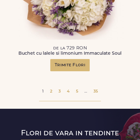
de la 729 RON
Buchet cu lalele si limonium Immaculate Soul
Trimite Flori
1
2
3
4
5
...
35
Flori de vara in tendinte