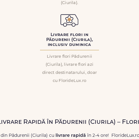
(Ciurila).
Livrare flori in
Pădurenii (Ciurila),
inclusiv duminica
Livrare flori Pădurenii
(Ciurila), livrare flori azi
direct destinatarului, doar
cu FlorideLux.ro
Livrare Rapidă în Pădurenii (Ciurila) – Flo
 din Pădurenii (Ciurila) cu
livrare rapidă
în 2-4 ore! FlorideLux.r