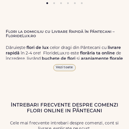
Flori la domiciliu cu Livrare Rapidă în Pântecani –
FlorideLux.ro
Dăruiește
flori de lux
celor dragi din Pântecani cu
livrare
rapidă
în 2-4 ore! FlorideLux.ro este
florăria ta online
de
încredere, livrând
buchete de flori
și
aranjamente florale
de calitate superioară în Pântecani și în toată România.
Vezi toate
Alege dintr-o gamă largă de
flori
proaspete, pentru orice
ocazie, și comanda-le
online!
Cu FlorideLux.ro, primești
garanția unei livrări prompte și a unor
flori
care vor face
impresie.
Intrebari frecvente despre comenzi
Livrăm buchete de flori
chiar și în
weekend
, pentru ca tu
flori online in Pântecani
să poți adresa un gest frumos atunci când ai nevoie.
Cele mai frecvente intrebari despre comenzi, cont si
livrare, explicate pe scurt.