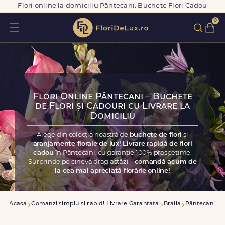
Flori online la domiciliu Pântecani. Buchete Flori Cadou
0
Flori Online Pântecani – Buchete
de Flori și Cadouri cu Livrare la
Domiciliu
Alege din colecția noastră de
buchete de flori
și
aranjamente florale de lux! Livrare rapidă de flori
cadou
în Pântecani, cu garanție 100% prospețime.
Surprinde pe cineva drag astăzi –
comandă acum de
la cea mai apreciată florărie online!
Acasa
Comanzi simplu și rapid! Livrare Garantata
Braila
Pântecani