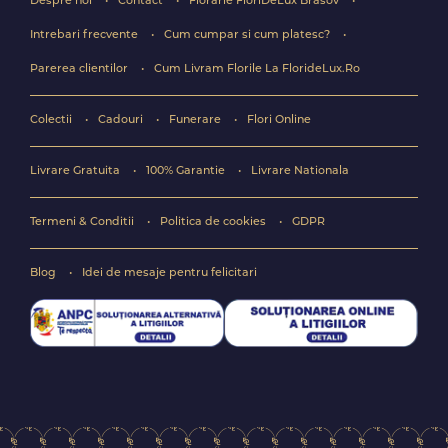
Despre noi
Contact
Florarie FloriDeLux Brasov
Intrebari frecvente
Cum cumpar si cum platesc?
Parerea clientilor
Cum Livram Florile La FlorideLux.Ro
Colectii
Cadouri
Funerare
Flori Online
Livrare Gratuita
100% Garantie
Livrare Nationala
Termeni & Conditii
Politica de cookies
GDPR
Blog
Idei de mesaje pentru felicitari