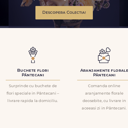
Descopera Colectia!
Buchete flori
Aranjamente floral
Pântecani
Pântecani
Surprinde cu buchete de
Comanda online
flori speciale in Pântecani –
aranjamente florale
livrare rapida la domiciliu.
deosebite, cu livrare in
aceeasi zi in Pântecani.