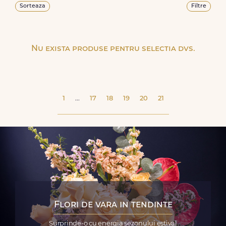
Sorteaza
Filtre
Nu exista produse pentru selectia dvs.
1
...
17
18
19
20
21
Flori de vara in tendinte
Surprinde-o cu energia sezonului estival