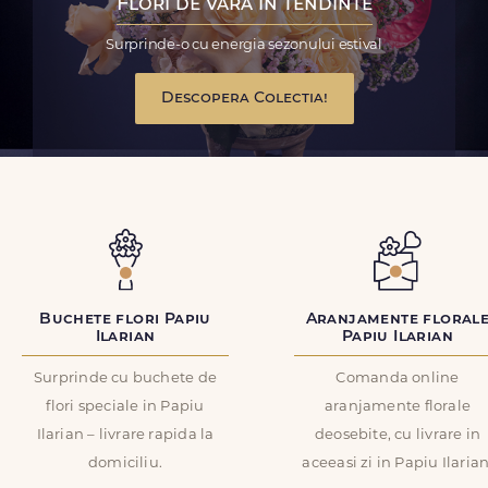
Flori de vara in tendinte
Surprinde-o cu energia sezonului estival
Descopera Colectia!
Buchete flori Papiu
Aranjamente floral
Ilarian
Papiu Ilarian
Surprinde cu buchete de
Comanda online
flori speciale in Papiu
aranjamente florale
Ilarian – livrare rapida la
deosebite, cu livrare in
domiciliu.
aceeasi zi in Papiu Ilarian