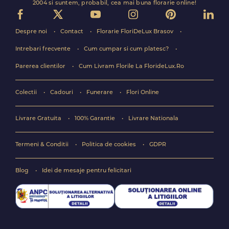
2004 si suntem, probabil, cea mai buna florarie online!
Despre noi
Contact
Florarie FloriDeLux Brasov
Intrebari frecvente
Cum cumpar si cum platesc?
Parerea clientilor
Cum Livram Florile La FlorideLux.Ro
Colectii
Cadouri
Funerare
Flori Online
Livrare Gratuita
100% Garantie
Livrare Nationala
Termeni & Conditii
Politica de cookies
GDPR
Blog
Idei de mesaje pentru felicitari