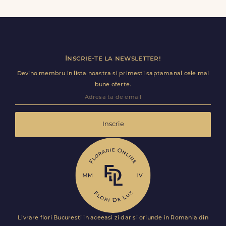
baloane, ursuleti de plus, torturi sau alte produse
premium direct in cosul de cumparaturi.
Inscrie-te la newsletter!
Devino membru in lista noastra si primesti saptamanal cele mai
bune oferte.
Inscrie
Livrare flori Bucuresti in aceeasi zi dar si oriunde in Romania din