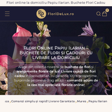
Flori online la domiciliu Papiu Ilarian. Buchete Flori Cadou
0
Flori Online Papiu Ilarian –
Buchete de Flori și Cadouri cu
Livrare la Domiciliu
Alege din colecția noastră de
buchete de flori
și
aranjamente florale de lux! Livrare rapidă de flori
cadou
în Papiu Ilarian, cu garanție 100% prospețime.
Surprinde pe cineva drag astăzi –
comandă acum de
la cea mai apreciată florărie online!
Acasa
Comanzi simplu și rapid! Livrare Garantata
Mures
Papiu Ilarian