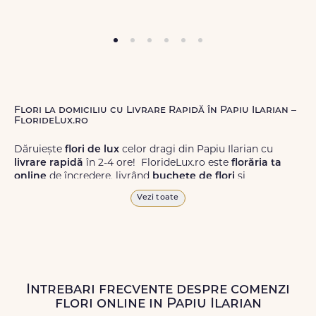
Flori la domiciliu cu Livrare Rapidă în Papiu Ilarian –
FlorideLux.ro
Dăruiește
flori de lux
celor dragi din Papiu Ilarian cu
livrare rapidă
în 2-4 ore! FlorideLux.ro este
florăria ta
online
de încredere, livrând
buchete de flori
și
aranjamente florale
de calitate superioară în Papiu
Vezi toate
Ilarian și în toată România.
Alege dintr-o gamă largă de
flori
proaspete, pentru orice
ocazie, și comanda-le
online!
Cu FlorideLux.ro, primești
garanția unei livrări prompte și a unor
flori
care vor face
impresie.
Intrebari frecvente despre comenzi
flori online in Papiu Ilarian
Livrăm buchete de flori
chiar și în
weekend
, pentru ca tu