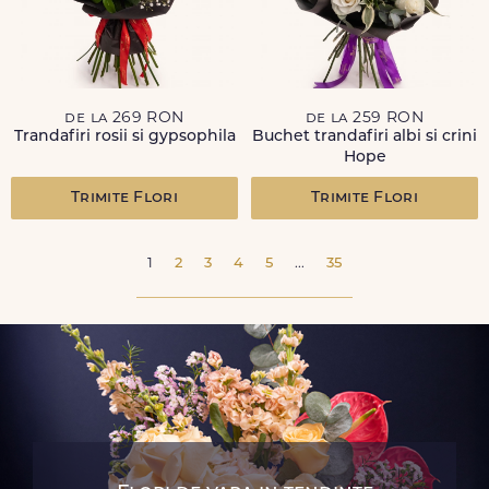
de la 269 RON
de la 259 RON
Trandafiri rosii si gypsophila
Buchet trandafiri albi si crini
Hope
Trimite Flori
Trimite Flori
1
2
3
4
5
...
35