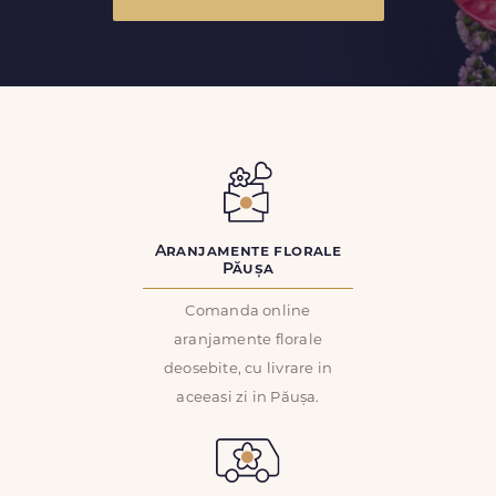
Aranjamente florale
Păușa
Comanda online
aranjamente florale
deosebite, cu livrare in
aceeasi zi in Păușa.