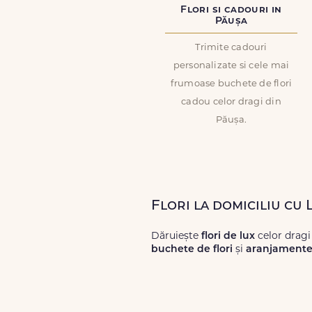
Flori si cadouri in
Păușa
Trimite cadouri
personalizate si cele mai
frumoase buchete de flori
cadou celor dragi din
Păușa.
Flori la domiciliu cu 
Dăruiește
flori de lux
celor dragi
buchete de flori
și
aranjamente 
Alege dintr-o gamă largă de
flori
livrări prompte și a unor
flori
care