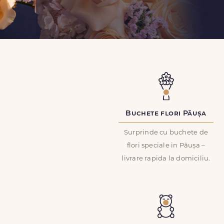
Buchete flori Păușa
Surprinde cu buchete de
flori speciale in Păușa –
livrare rapida la domiciliu.