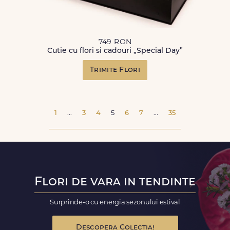
749 RON
Cutie cu flori si cadouri „Special Day”
Trimite Flori
1
...
3
4
5
6
7
...
35
Flori de vara in tendinte
Surprinde-o cu energia sezonului estival
Descopera Colectia!