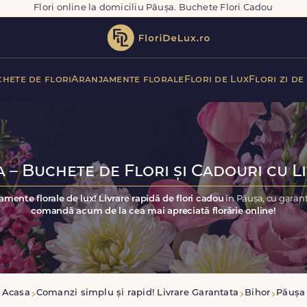
Flori online la domiciliu Păușa. Buchete Flori Cadou
hete de flori
Aranjamente florale
Flori de Lux
Flori zi de
 – Buchete de Flori și Cadouri cu L
amente florale de lux! Livrare rapidă de flori cadou
în Păușa, cu garanț
comandă acum de la cea mai apreciată florărie online!
Acasa
Comanzi simplu și rapid! Livrare Garantata
Bihor
Păușa