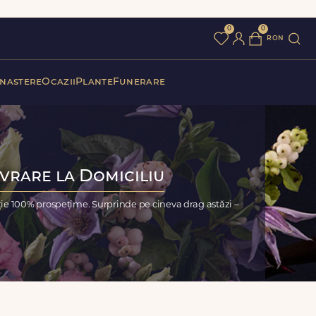
0
0
ron
 nastere
Ocazii
Plante
Funerare
ivrare la Domiciliu
ie 100% prospețime. Surprinde pe cineva drag astăzi –