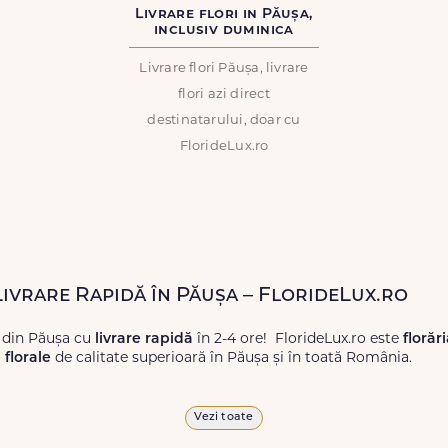
Livrare flori in Păușa,
inclusiv duminica
Livrare flori Păușa, livrare
flori azi direct
destinatarului, doar cu
FlorideLux.ro
Livrare Rapidă în Păușa – FlorideLux.ro
 din Păușa cu
livrare rapidă
în 2-4 ore! FlorideLux.ro este
florăr
florale
de calitate superioară în Păușa și în toată România.
proaspete, pentru orice ocazie, și comanda-le
online!
Cu Floride
Vezi toate
 vor face impresie.