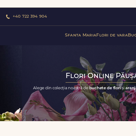
+40 722 394 904
Sfanta Maria
Flori de vara
Buc
Flori Online Păușa
Alege din colecția noastră de
buchete de flori
și
aranj