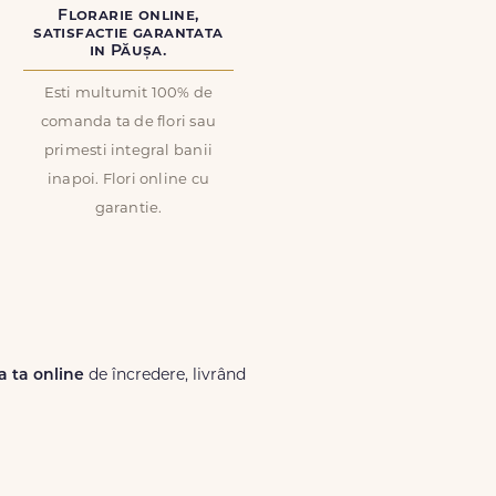
Florarie online,
satisfactie garantata
in Păușa.
Esti multumit 100% de
comanda ta de flori sau
primesti integral banii
inapoi. Flori online cu
garantie.
ia ta online
de încredere, livrând
Lux.ro, primești garanția unei