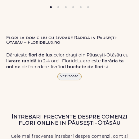
Flori la domiciliu cu Livrare Rapidă în Păusești-
Otăsău – FlorideLux.ro
Dăruiește
flori de lux
celor dragi din Păusești-Otăsău cu
livrare rapidă
în 2-4 ore! FlorideLux.ro este
florăria ta
online
de încredere, livrând
buchete de flori
și
aranjamente florale
de calitate superioară în Păusești-
Vezi toate
Otăsău și în toată România.
Alege dintr-o gamă largă de
flori
proaspete, pentru orice
ocazie, și comanda-le
online!
Cu FlorideLux.ro, primești
garanția unei livrări prompte și a unor
flori
care vor face
impresie.
Intrebari frecvente despre comenzi
flori online in Păusești-Otăsău
Livrăm buchete de flori
chiar și în
weekend
, pentru ca tu
să poți adresa un gest frumos atunci când ai nevoie.
Cele mai frecvente intrebari despre comenzi, cont si