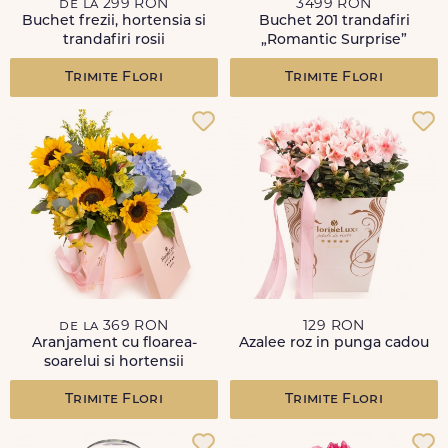
de la 299 RON
3499 RON
Buchet frezii, hortensia si
Buchet 201 trandafiri
trandafiri rosii
„Romantic Surprise”
Trimite Flori
Trimite Flori
de la 369 RON
129 RON
Aranjament cu floarea-
Azalee roz in punga cadou
soarelui si hortensii
Trimite Flori
Trimite Flori