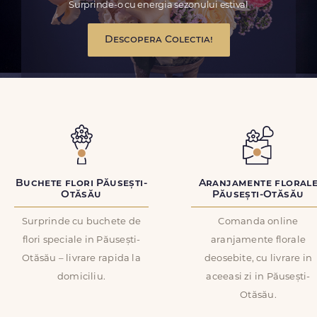
Surprinde-o cu energia sezonului estival
Descopera Colectia!
Buchete flori Păusești-
Aranjamente floral
Otăsău
Păusești-Otăsău
Surprinde cu buchete de
Comanda online
flori speciale in Păusești-
aranjamente florale
Otăsău – livrare rapida la
deosebite, cu livrare in
domiciliu.
aceeasi zi in Păusești-
Otăsău.