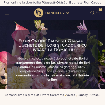
Flori online la domiciliu Păusești-Otăsău. Buchete Flori Cadou
0
Flori Online Păusești-Otăsău –
Buchete de Flori și Cadouri cu
Livrare la Domiciliu
Alege din colecția noastră de
buchete de flori
și
aranjamente florale de lux! Livrare rapidă de flori
cadou
în Păusești-Otăsău, cu garanție 100%
prospețime. Surprinde pe cineva drag astăzi –
comandă acum de la cea mai apreciată florărie
online!
sa
Comanzi simplu și rapid! Livrare Garantata
Valcea
Păusești-Otăsău