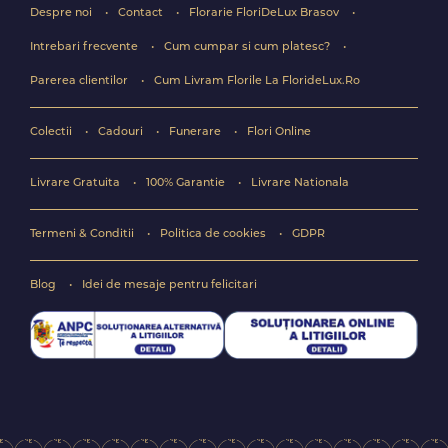
Despre noi
Contact
Florarie FloriDeLux Brasov
Intrebari frecvente
Cum cumpar si cum platesc?
Parerea clientilor
Cum Livram Florile La FlorideLux.Ro
Colectii
Cadouri
Funerare
Flori Online
Livrare Gratuita
100% Garantie
Livrare Nationala
Termeni & Conditii
Politica de cookies
GDPR
Blog
Idei de mesaje pentru felicitari